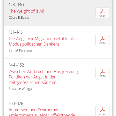
123–130
The Weight of it All
p
€ 5,95
Cécile B. Evans
131–143
Die Angst vor Migration. Gefühle als
p
Modus politischen Denkens
€ 7,95
Serhat Karakayalı
144–162
Zwischen Aufbruch und Ausgrenzung.
p
Politiken der Angst in den
€ 7,95
zeitgenössischen Künsten
Susanne Witzgall
163–178
Immersion und Environment.
p
Prolegomena zu einer Affekttheorie
€ 7,95