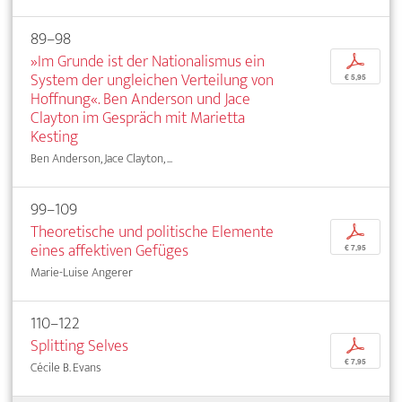
89–98
»Im Grunde ist der Nationalismus ein
p
System der ungleichen Verteilung von
€ 5,95
Hoffnung«. Ben Anderson und Jace
Clayton im Gespräch mit Marietta
Kesting
Ben Anderson, Jace Clayton, ...
99–109
Theoretische und politische Elemente
p
eines affektiven Gefüges
€ 7,95
Marie-Luise Angerer
110–122
Splitting Selves
p
€ 7,95
Cécile B. Evans