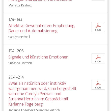
Marietta Kesting
179–193
Affektive Gewohnheiten: Empfindung,
p
Dauer und Automatisierung
€ 7,95
Carolyn Pedwell
194–203
Signale und künstliche Emotionen
p
€ 5,95
Susanna Hertrich
204–214
»Was als natürlich oder instinktiv
p
wahrgenommen wird, kann hergestellt
€ 7,95
werden«. Carolyn Pedwell und
Susanna Hertrich im Gespräch mit
Karianne Fogelberg
Karianne Fogelberg, Susanna Hertrich, ...