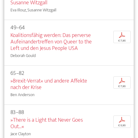
Susanne Witzgall
Eva Illouz, Susanne Witzgall
49–64
Koalitionsfähig werden: Das perverse
p
Aufeinandertreffen von Queer to the
€ 7,95
Left und den Jesus People USA
Deborah Gould
65–82
»Brexit-Verrat« und andere Affekte
p
nach der Krise
€ 7,95
Ben Anderson
83–88
»There is a Light that Never Goes
p
Out...«
€ 5,95
Jace Clayton