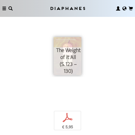
Diaphanes
The Weight
of it All
(S. 123 –
130)
p
€ 5,95