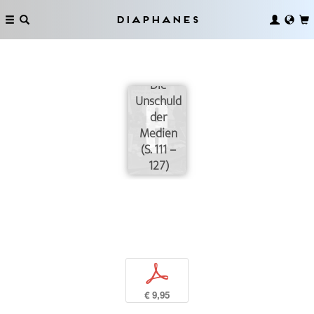
Diaphanes
Die
Unschuld
der
Medien
(S. 111 –
127)
p
€ 9,95