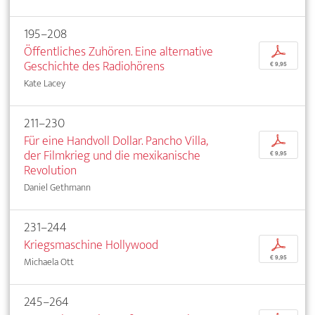
195–208
Öffentliches Zuhören. Eine alternative
p
Geschichte des Radiohörens
€ 9,95
Kate Lacey
211–230
Für eine Handvoll Dollar. Pancho Villa,
p
der Filmkrieg und die mexikanische
€ 9,95
Revolution
Daniel Gethmann
231–244
Kriegsmaschine Hollywood
p
€ 9,95
Michaela Ott
245–264