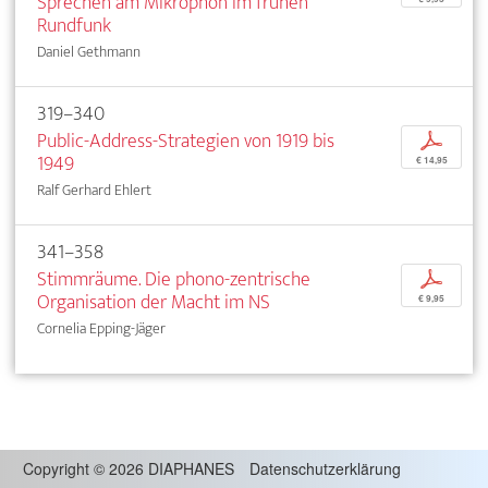
Sprechen am Mikrophon im frühen
Rundfunk
Daniel Gethmann
319–340
Public-Address-Strategien von 1919 bis
p
1949
€ 14,95
Ralf Gerhard Ehlert
341–358
Stimmräume. Die phono-zentrische
p
Organisation der Macht im NS
€ 9,95
Cornelia Epping-Jäger
Copyright
©
2026 DIAPHANES
Datenschutzerklärung