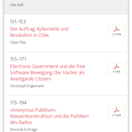
Ute Holl
131–153
Der Auftrag. Kybernetik und
p
Revolution in Chile
€ 14,95
Claus Pias
155–171
Electronic Government und die Free
p
Software Bewegung. Der Hacker als
€ 9,95
Avantgarde Citoyen
Christoph Engemann
173–194
›Anonymus Publikum‹.
p
Massenkonstruktion und die Politiken
€ 14,95
des Radios
Dominik Schrage