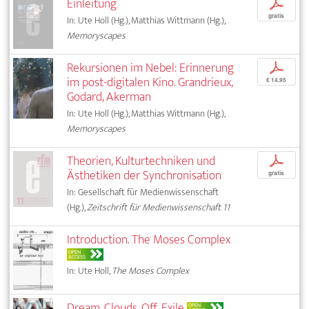
Einleitung
p
gratis
In: Ute Holl (Hg.), Matthias Wittmann (Hg.),
Memoryscapes
Rekursionen im Nebel: Erinnerung
p
im post-digitalen Kino. Grandrieux,
€ 14,95
Godard, Akerman
In: Ute Holl (Hg.), Matthias Wittmann (Hg.),
Memoryscapes
Theorien, Kulturtechniken und
p
Ästhetiken der Synchronisation
gratis
In: Gesellschaft für Medienwissenschaft
(Hg.),
Zeitschrift für Medienwissenschaft 11
Introduction. The Moses Complex
OPEN
ACCESS
In: Ute Holl,
The Moses Complex
Dream, Clouds, Off, Exile
OPEN