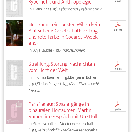
Kybernetik und Anthropologie
€ 9,95
In: Claus Pias (Hg.),
Cybernetics | Kybernetik 2
»Ich kann beim besten Willen kein
p
Blut sehen«. Gesellschaftsvertrag
€ 14,95
und rote Farbe in Godards »Week-
end«
In: Anja Lauper (Hg.),
Transfusionen
Strahlung, Störung, Nachrichten
p
vom Licht der Welt
€ 9,95
In: Thomas Bäumler (Hg.), Benjamin Bühler
(Hg.), Stefan Rieger (Hg.),
Nicht Fisch – nicht
Fleisch
Parisflaneur: Spaziergänge in
p
binauralen Hörräumen. Martin
gratis
Rumori im Gespräch mit Ute Holl
In: Gesellschaft für Medienwissenschaft
(Hg.),
Zeitschrift für Medienwissenschaft 1