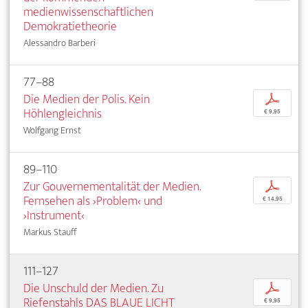
medienwissenschaftlichen
Demokratietheorie
Alessandro Barberi
77–88
Die Medien der Polis. Kein
p
Höhlengleichnis
€ 9,95
Wolfgang Ernst
89–110
Zur Gouvernementalität der Medien.
p
Fernsehen als ›Problem‹ und
€ 14,95
›Instrument‹
Markus Stauff
111–127
Die Unschuld der Medien. Zu
p
Riefenstahls DAS BLAUE LICHT
€ 9,95