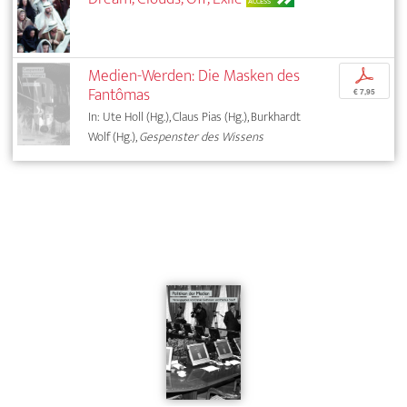
ACCESS
Medien-Werden: Die Masken des
p
Fantômas
€ 7,95
In: Ute Holl (Hg.), Claus Pias (Hg.), Burkhardt
Wolf (Hg.),
Gespenster des Wissens