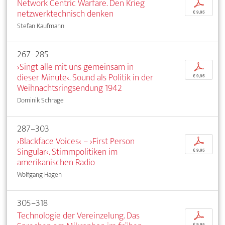
Network Centric Warfare. Den Krieg
p
netzwerktechnisch denken
€ 9,95
Stefan Kaufmann
267–285
›Singt alle mit uns gemeinsam in
p
dieser Minute‹. Sound als Politik in der
€ 9,95
Weihnachtsringsendung 1942
Dominik Schrage
287–303
›Blackface Voices‹ – ›First Person
p
Singular‹. Stimmpolitiken im
€ 9,95
amerikanischen Radio
Wolfgang Hagen
305–318
Technologie der Vereinzelung. Das
p
€ 9,95