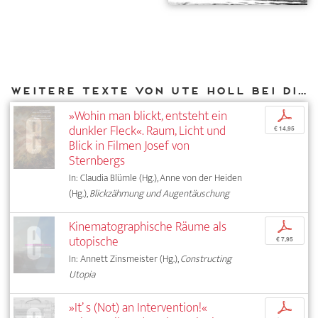
Weitere Texte von Ute Holl bei DIAPHANES
»Wohin man blickt, entsteht ein
p
dunkler Fleck«. Raum, Licht und
€ 14,95
Blick in Filmen Josef von
Sternbergs
In: Claudia Blümle (Hg.), Anne von der Heiden
(Hg.),
Blickzähmung und Augentäuschung
Kinematographische Räume als
p
utopische
€ 7,95
In: Annett Zinsmeister (Hg.),
Constructing
Utopia
»It’ s (Not) an Intervention!«
p