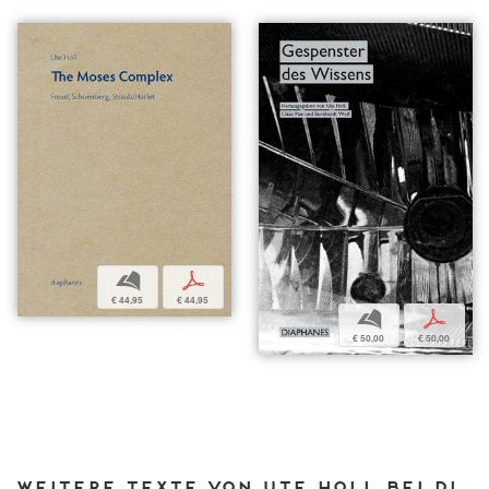
b
p
€ 44,95
€ 44,95
b
p
€ 50,00
€ 50,00
Weitere Texte von Ute Holl bei DIAPHANES