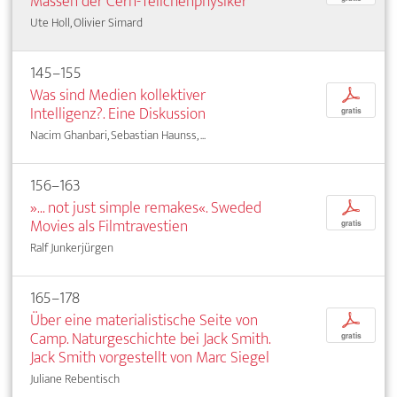
Massen der Cern-Teilchenphysiker
Ute Holl, Olivier Simard
145–155
Was sind Medien kollektiver
p
Intelligenz?. Eine Diskussion
gratis
Nacim Ghanbari, Sebastian Haunss, ...
156–163
»... not just simple remakes«. Sweded
p
Movies als Filmtravestien
gratis
Ralf Junkerjürgen
165–178
Über eine materialistische Seite von
p
Camp. Naturgeschichte bei Jack Smith.
gratis
Jack Smith vorgestellt von Marc Siegel
Juliane Rebentisch