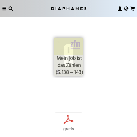
Diaphanes
Mein Job ist
das Zählen
(S. 138 – 143)
p
gratis