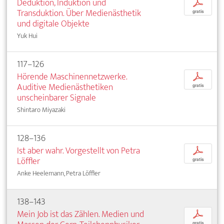
Deduktion, Induktion und
p
Transduktion. Über Medienästhetik
gratis
und digitale Objekte
Yuk Hui
117–126
Hörende Maschinennetzwerke.
p
Auditive Medienästhetiken
gratis
unscheinbarer Signale
Shintaro Miyazaki
128–136
Ist aber wahr. Vorgestellt von Petra
p
Löffler
gratis
Anke Heelemann, Petra Löffler
138–143
Mein Job ist das Zählen. Medien und
p
gratis