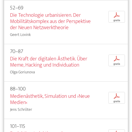
52–69
Die Technologie urbanisieren. Der
p
Mobilitätskomplex aus der Perspektive
gratis
der Neuen Netzwerktheorie
Geert Lovink
70–87
Die Kraft der digitalen Ästhetik. Über
p
Meme, Hacking und Individuation
gratis
Olga Goriunova
88–100
Medienästhetik, Simulation und ›Neue
p
Medien‹
gratis
Jens Schröter
101–115