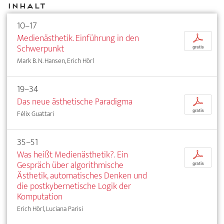
Inhalt
10–17
Medienästhetik. Einführung in den
p
Schwerpunkt
gratis
Mark B. N. Hansen, Erich Hörl
19–34
Das neue ästhetische Paradigma
p
gratis
Félix Guattari
35–51
Was heißt Medienästhetik?. Ein
p
Gespräch über algorithmische
gratis
Ästhetik, automatisches Denken und
die postkybernetische Logik der
Komputation
Erich Hörl, Luciana Parisi