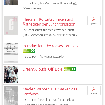
In: Ute Holl (Hg.), Matthias Wittmann (Hg.),
Memoryscapes
Theorien, Kulturtechniken und
p
Ästhetiken der Synchronisation
gratis
In: Gesellschaft für Medienwissenschaft
(Hg.),
Zeitschrift für Medienwissenschaft 11
Introduction. The Moses Complex
OPEN
ACCESS
In: Ute Holl,
The Moses Complex
Dream, Clouds, Off, Exile
OPEN
ACCESS
Medien-Werden: Die Masken des
p
Fantômas
€ 7,95
In: Ute Holl (Hg.), Claus Pias (Hg.), Burkhardt
Wolf (Hg.),
Gespenster des Wissens