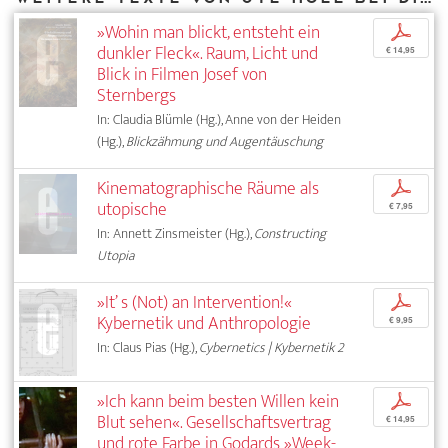
»Wohin man blickt, entsteht ein
p
dunkler Fleck«. Raum, Licht und
€ 14,95
Blick in Filmen Josef von
Sternbergs
In: Claudia Blümle (Hg.), Anne von der Heiden
(Hg.),
Blickzähmung und Augentäuschung
Kinematographische Räume als
p
utopische
€ 7,95
In: Annett Zinsmeister (Hg.),
Constructing
Utopia
»It’ s (Not) an Intervention!«
p
Kybernetik und Anthropologie
€ 9,95
In: Claus Pias (Hg.),
Cybernetics | Kybernetik 2
»Ich kann beim besten Willen kein
p
Blut sehen«. Gesellschaftsvertrag
€ 14,95
und rote Farbe in Godards »Week-