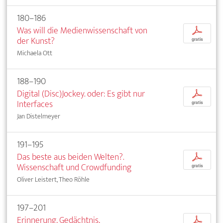
180–186
Was will die Medienwissenschaft von
p
der Kunst?
gratis
Michaela Ott
188–190
Digital (Disc)Jockey. oder: Es gibt nur
p
Interfaces
gratis
Jan Distelmeyer
191–195
Das beste aus beiden Welten?.
p
Wissenschaft und Crowdfunding
gratis
Oliver Leistert, Theo Röhle
197–201
Erinnerung, Gedächtnis,
p