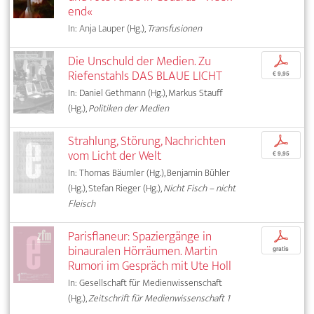
end«
In: Anja Lauper (Hg.),
Transfusionen
Die Unschuld der Medien. Zu
p
Riefenstahls DAS BLAUE LICHT
€ 9,95
In: Daniel Gethmann (Hg.), Markus Stauff
(Hg.),
Politiken der Medien
Strahlung, Störung, Nachrichten
p
vom Licht der Welt
€ 9,95
In: Thomas Bäumler (Hg.), Benjamin Bühler
(Hg.), Stefan Rieger (Hg.),
Nicht Fisch – nicht
Fleisch
Parisflaneur: Spaziergänge in
p
binauralen Hörräumen. Martin
gratis
Rumori im Gespräch mit Ute Holl
In: Gesellschaft für Medienwissenschaft
(Hg.),
Zeitschrift für Medienwissenschaft 1