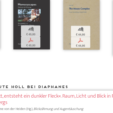
b
b
€ 45,00
€ 44,95
p
p
€ 45,00
€ 44,95
Ute Holl bei DIAPHANES
, entsteht ein dunkler Fleck«. Raum, Licht und Blick in
ergs
Anne von der Heiden (Hg.),
Blickzähmung und Augentäuschung