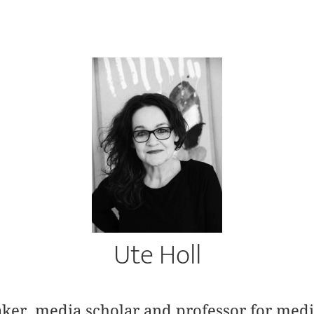
Ute Holl
aker, media scholar and professor for medi