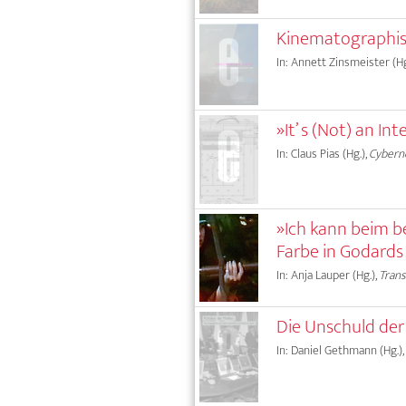
Kinematographis
In: Annett Zinsmeister (Hg
»It’ s (Not) an I
In: Claus Pias (Hg.),
Cyberne
»Ich kann beim be
Farbe in Godard
In: Anja Lauper (Hg.),
Tran
Die Unschuld der
In: Daniel Gethmann (Hg.),