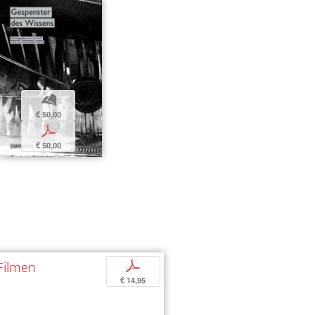
b
€ 50,00
p
€ 50,00
 Filmen
p
€ 14,95