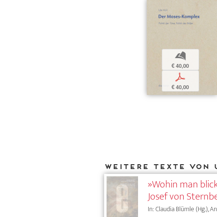
b
€ 40,00
p
€ 40,00
Weitere Texte von 
»Wohin man blickt
Josef von Sternb
In: Claudia Blümle (Hg.), 