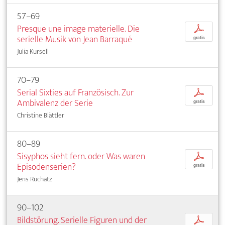
57–69
Presque une image materielle. Die
p
serielle Musik von Jean Barraqué
gratis
Julia Kursell
70–79
Serial Sixties auf Französisch. Zur
p
Ambivalenz der Serie
gratis
Christine Blättler
80–89
Sisyphos sieht fern. oder Was waren
p
Episodenserien?
gratis
Jens Ruchatz
90–102
Bildstörung. Serielle Figuren und der
p