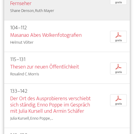
Fernseher
gratis
Shane Denson, Ruth Mayer
104–112
Masanao Abes Wolkenfotografien
p
gratis
Helmut Völter
115–131
Thesen zur neuen Öffentlichkeit
p
gratis
Rosalind C. Morris
133–142
Der Ort des Ausprobierens verschiebt
p
sich ständig. Enno Poppe im Gespräch
gratis
mit Julia Kursell und Armin Schäfer
Julia Kursell, Enno Poppe, ...