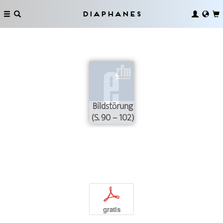
Diaphanes
Bildstörung
(S. 90 – 102)
p
gratis