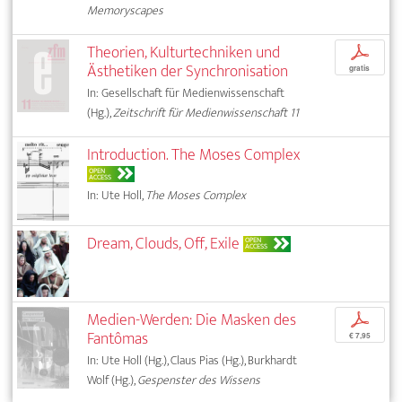
Memoryscapes
Theorien, Kulturtechniken und
p
Ästhetiken der Synchronisation
gratis
In: Gesellschaft für Medienwissenschaft
(Hg.),
Zeitschrift für Medienwissenschaft 11
Introduction. The Moses Complex
OPEN
ACCESS
In: Ute Holl,
The Moses Complex
Dream, Clouds, Off, Exile
OPEN
ACCESS
Medien-Werden: Die Masken des
p
Fantômas
€ 7,95
In: Ute Holl (Hg.), Claus Pias (Hg.), Burkhardt
Wolf (Hg.),
Gespenster des Wissens