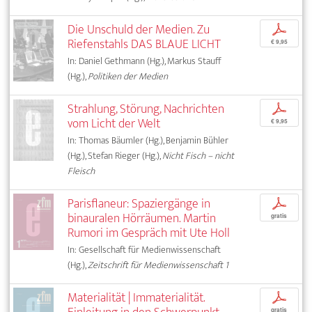
Die Unschuld der Medien. Zu
p
Riefenstahls DAS BLAUE LICHT
€ 9,95
In: Daniel Gethmann (Hg.), Markus Stauff
(Hg.),
Politiken der Medien
Strahlung, Störung, Nachrichten
p
vom Licht der Welt
€ 9,95
In: Thomas Bäumler (Hg.), Benjamin Bühler
(Hg.), Stefan Rieger (Hg.),
Nicht Fisch – nicht
Fleisch
Parisflaneur: Spaziergänge in
p
binauralen Hörräumen. Martin
gratis
Rumori im Gespräch mit Ute Holl
In: Gesellschaft für Medienwissenschaft
(Hg.),
Zeitschrift für Medienwissenschaft 1
Materialität | Immaterialität.
p
gratis