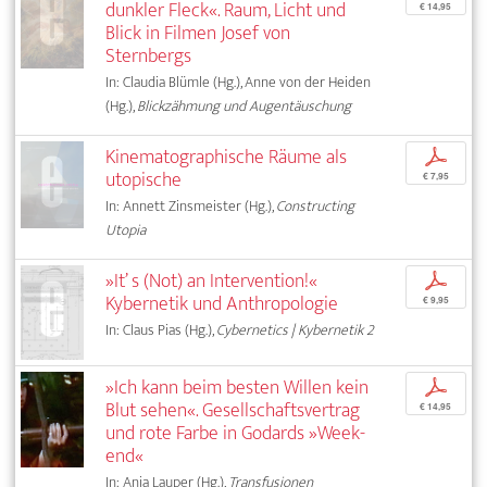
dunkler Fleck«. Raum, Licht und
€ 14,95
Blick in Filmen Josef von
Sternbergs
In: Claudia Blümle (Hg.), Anne von der Heiden
(Hg.),
Blickzähmung und Augentäuschung
Kinematographische Räume als
p
utopische
€ 7,95
In: Annett Zinsmeister (Hg.),
Constructing
Utopia
»It’ s (Not) an Intervention!«
p
Kybernetik und Anthropologie
€ 9,95
In: Claus Pias (Hg.),
Cybernetics | Kybernetik 2
»Ich kann beim besten Willen kein
p
Blut sehen«. Gesellschaftsvertrag
€ 14,95
und rote Farbe in Godards »Week-
end«
In: Anja Lauper (Hg.),
Transfusionen