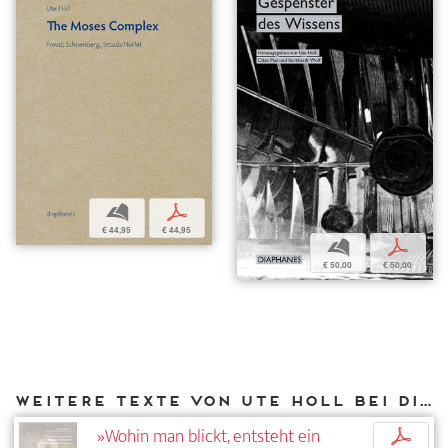
b
p
€ 44,95
€ 44,95
b
p
€ 50,00
€ 50,00
Weitere Texte von Ute Holl bei DIAPHANES
»Wohin man blickt, entsteht ein
p