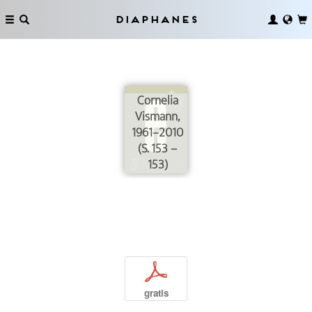
Diaphanes
Cornelia
Vismann,
1961–2010
(S. 153 –
153)
p
gratis