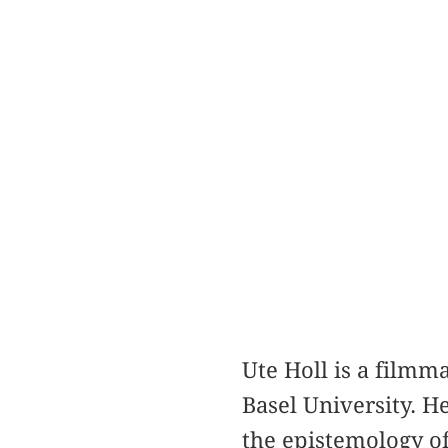
Ute Holl is a filmm
Basel University. H
the epistemology o