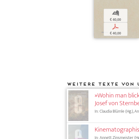
b
€ 40,00
p
€ 40,00
Weitere Texte von 
»Wohin man blickt
Josef von Sternb
In: Claudia Blümle (Hg.), 
Kinematographis
In: Annett Zinsmeister (Hg