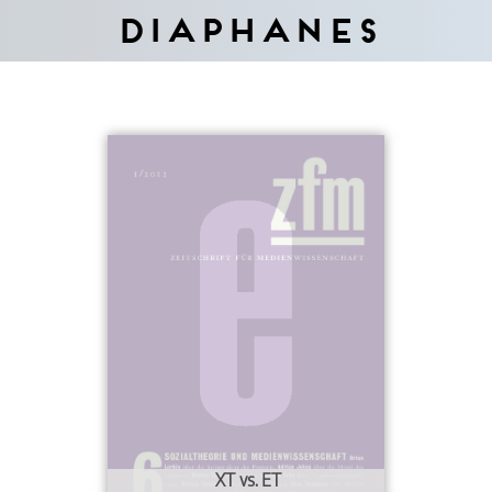
Diaphanes
XT vs. ET