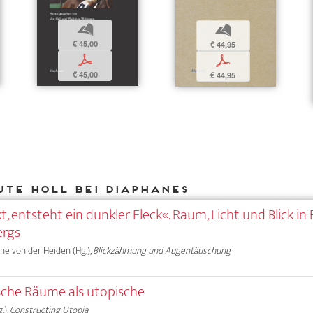
b
b
€ 45,00
€ 44,95
p
p
€ 45,00
€ 44,95
Ute Holl bei DIAPHANES
, entsteht ein dunkler Fleck«. Raum, Licht und Blick in
ergs
Anne von der Heiden (Hg.),
Blickzähmung und Augentäuschung
che Räume als utopische
.),
Constructing Utopia