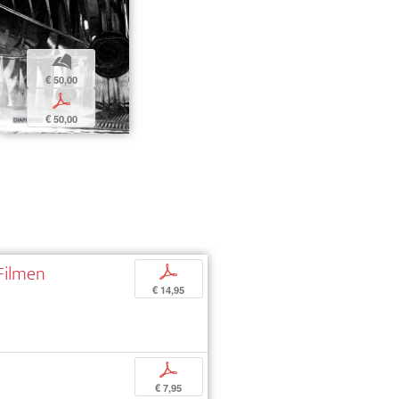
b
€ 50,00
p
€ 50,00
 Filmen
p
€ 14,95
p
€ 7,95