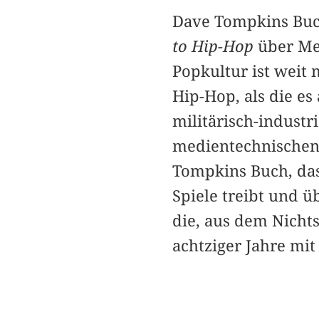
Dave Tompkins Bu
to Hip-Hop
über Med
Popkultur ist weit
Hip-Hop, als die e
militärisch-industr
medientechnischen
Tompkins Buch, das 
Spiele treibt und ü
die, aus dem Nicht
achtziger Jahre mi