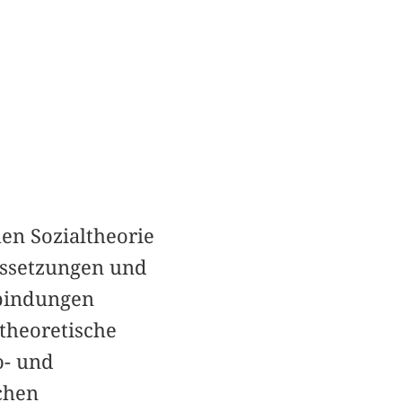
en Sozialtheorie
ussetzungen und
rbindungen
stheoretische
o- und
schen