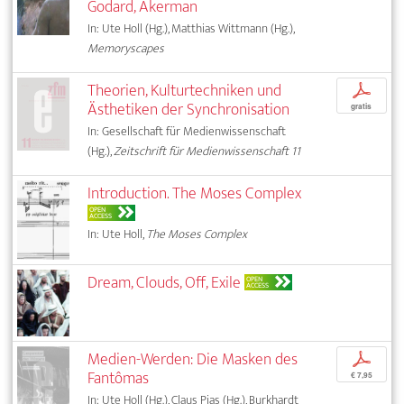
Godard, Akerman
In: Ute Holl (Hg.), Matthias Wittmann (Hg.),
Memoryscapes
Theorien, Kulturtechniken und
p
Ästhetiken der Synchronisation
gratis
In: Gesellschaft für Medienwissenschaft
(Hg.),
Zeitschrift für Medienwissenschaft 11
Introduction. The Moses Complex
OPEN
ACCESS
In: Ute Holl,
The Moses Complex
Dream, Clouds, Off, Exile
OPEN
ACCESS
Medien-Werden: Die Masken des
p
Fantômas
€ 7,95
In: Ute Holl (Hg.), Claus Pias (Hg.), Burkhardt