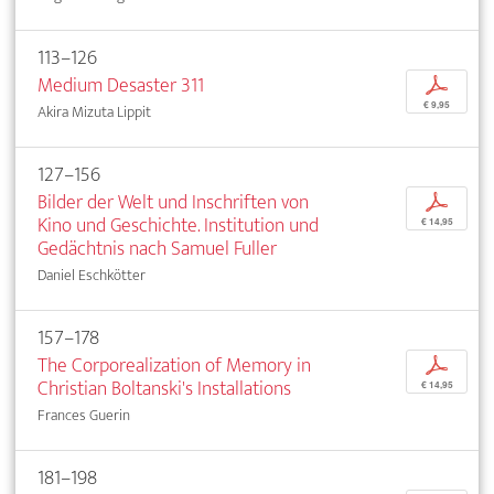
113–126
Medium Desaster 311
p
€ 9,95
Akira Mizuta Lippit
127–156
Bilder der Welt und Inschriften von
p
Kino und Geschichte. Institution und
€ 14,95
Gedächtnis nach Samuel Fuller
Daniel Eschkötter
157–178
The Corporealization of Memory in
p
Christian Boltanski's Installations
€ 14,95
Frances Guerin
181–198