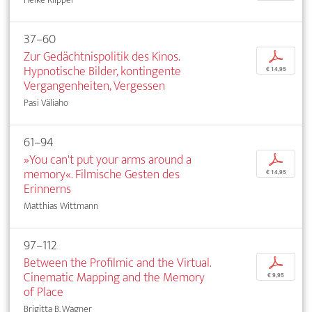
37–60
Zur Gedächtnispolitik des Kinos.
p
Hypnotische Bilder, kontingente
€ 14,95
Vergangenheiten, Vergessen
Pasi Väliaho
61–94
»You can't put your arms around a
p
memory«. Filmische Gesten des
€ 14,95
Erinnerns
Matthias Wittmann
97–112
Between the Profilmic and the Virtual.
p
Cinematic Mapping and the Memory
€ 9,95
of Place
Brigitta B. Wagner