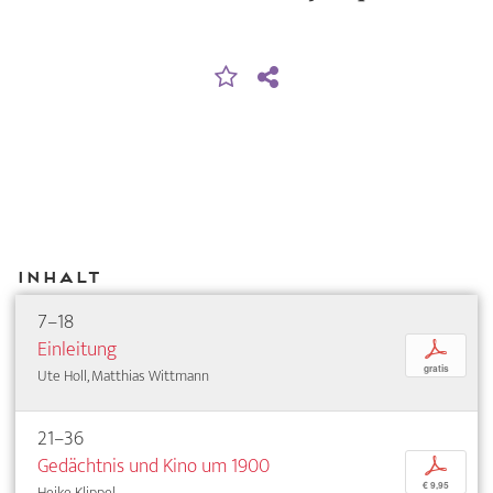
Inhalt
7–18
Einleitung
p
gratis
Ute Holl, Matthias Wittmann
21–36
Gedächtnis und Kino um 1900
p
€ 9,95
Heike Klippel