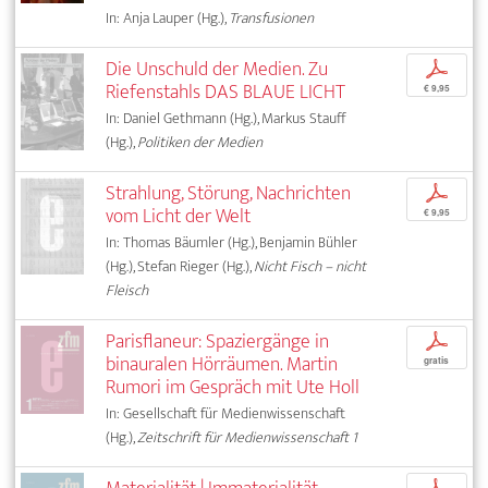
In: Anja Lauper (Hg.),
Transfusionen
Die Unschuld der Medien. Zu
p
Riefenstahls DAS BLAUE LICHT
€ 9,95
In: Daniel Gethmann (Hg.), Markus Stauff
(Hg.),
Politiken der Medien
Strahlung, Störung, Nachrichten
p
vom Licht der Welt
€ 9,95
In: Thomas Bäumler (Hg.), Benjamin Bühler
(Hg.), Stefan Rieger (Hg.),
Nicht Fisch – nicht
Fleisch
Parisflaneur: Spaziergänge in
p
binauralen Hörräumen. Martin
gratis
Rumori im Gespräch mit Ute Holl
In: Gesellschaft für Medienwissenschaft
(Hg.),
Zeitschrift für Medienwissenschaft 1