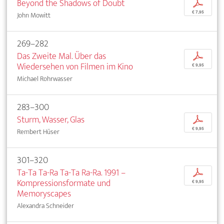
Beyond the Shadows of Doubt
p
€ 7,95
John Mowitt
269–282
Das Zweite Mal. Über das
p
Wiedersehen von Filmen im Kino
€ 9,95
Michael Rohrwasser
283–300
Sturm, Wasser, Glas
p
€ 9,95
Rembert Hüser
301–320
Ta-Ta Ta-Ra Ta-Ta Ra-Ra. 1991 –
p
Kompressionsformate und
€ 9,95
Memoryscapes
Alexandra Schneider