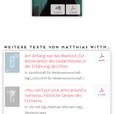
b
p
€ 40,00
€ 40,00
Weitere Texte von Matthias Wittmann bei DIAPHANES
Am Anfang war das Blackout. Zur
p
Konstruktion des Gedächtnisses in
gratis
der Erfahrung des Films
In: Gesellschaft für Medienwissenschaft
(Hg.),
Zeitschrift für Medienwissenschaft 2
»You can't put your arms around a
p
memory«. Filmische Gesten des
€ 14,95
Erinnerns
In: Ute Holl (Hg.), Matthias Wittmann (Hg.),
Memoryscapes