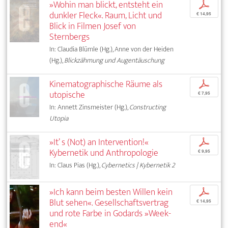
»Wohin man blickt, entsteht ein
p
dunkler Fleck«. Raum, Licht und
€ 14,95
Blick in Filmen Josef von
Sternbergs
In: Claudia Blümle (Hg.), Anne von der Heiden
(Hg.),
Blickzähmung und Augentäuschung
Kinematographische Räume als
p
utopische
€ 7,95
In: Annett Zinsmeister (Hg.),
Constructing
Utopia
»It’ s (Not) an Intervention!«
p
Kybernetik und Anthropologie
€ 9,95
In: Claus Pias (Hg.),
Cybernetics | Kybernetik 2
»Ich kann beim besten Willen kein
p
Blut sehen«. Gesellschaftsvertrag
€ 14,95
und rote Farbe in Godards »Week-
end«