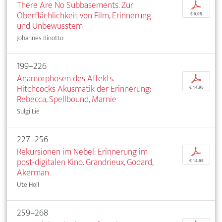
There Are No Subbasements. Zur
p
Oberflächlichkeit von Film, Erinnerung
€ 9,95
und Unbewusstem
Johannes Binotto
199–226
Anamorphosen des Affekts.
p
Hitchcocks Akusmatik der Erinnerung:
€ 14,95
Rebecca, Spellbound, Marnie
Sulgi Lie
227–256
Rekursionen im Nebel: Erinnerung im
p
post-digitalen Kino. Grandrieux, Godard,
€ 14,95
Akerman
Ute Holl
259–268