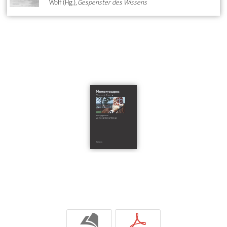
Wolf (Hg.),
Gespenster des Wissens
b
p