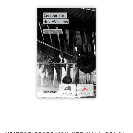
b
p
€ 50,00
€ 50,00