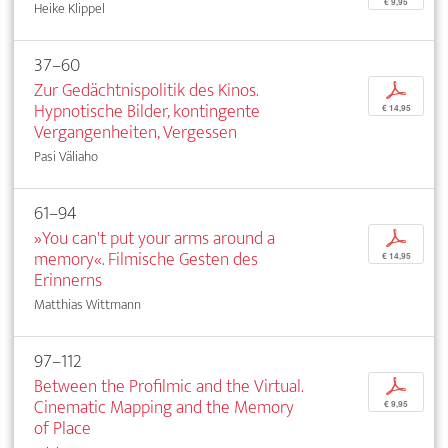
€ 9,95
Heike Klippel
37–60
Zur Gedächtnispolitik des Kinos.
p
Hypnotische Bilder, kontingente
€ 14,95
Vergangenheiten, Vergessen
Pasi Väliaho
61–94
»You can't put your arms around a
p
memory«. Filmische Gesten des
€ 14,95
Erinnerns
Matthias Wittmann
97–112
Between the Profilmic and the Virtual.
p
Cinematic Mapping and the Memory
€ 9,95
of Place