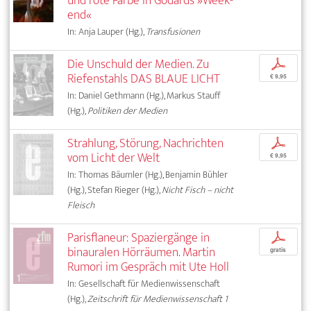
und rote Farbe in Godards »Week-
end«
In: Anja Lauper (Hg.),
Transfusionen
Die Unschuld der Medien. Zu
p
Riefenstahls DAS BLAUE LICHT
€ 9,95
In: Daniel Gethmann (Hg.), Markus Stauff
(Hg.),
Politiken der Medien
Strahlung, Störung, Nachrichten
p
vom Licht der Welt
€ 9,95
In: Thomas Bäumler (Hg.), Benjamin Bühler
(Hg.), Stefan Rieger (Hg.),
Nicht Fisch – nicht
Fleisch
Parisflaneur: Spaziergänge in
p
binauralen Hörräumen. Martin
gratis
Rumori im Gespräch mit Ute Holl
In: Gesellschaft für Medienwissenschaft
(Hg.),
Zeitschrift für Medienwissenschaft 1