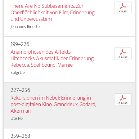
There Are No Subbasements. Zur
p
Oberflächlichkeit von Film, Erinnerung
€ 9,95
und Unbewusstem
Johannes Binotto
199–226
Anamorphosen des Affekts.
p
Hitchcocks Akusmatik der Erinnerung:
€ 14,95
Rebecca, Spellbound, Marnie
Sulgi Lie
227–256
Rekursionen im Nebel: Erinnerung im
p
post-digitalen Kino. Grandrieux, Godard,
€ 14,95
Akerman
Ute Holl
259–268