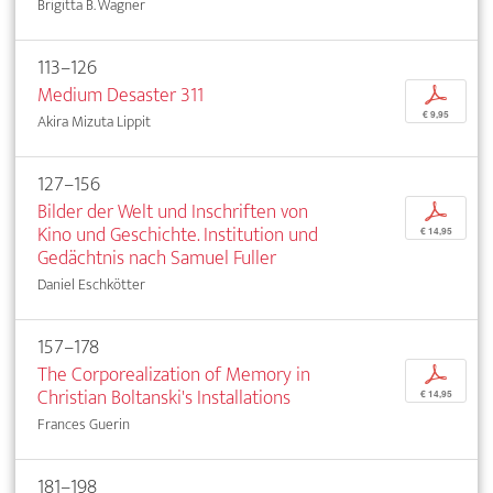
Brigitta B. Wagner
113–126
Medium Desaster 311
p
€ 9,95
Akira Mizuta Lippit
127–156
Bilder der Welt und Inschriften von
p
Kino und Geschichte. Institution und
€ 14,95
Gedächtnis nach Samuel Fuller
Daniel Eschkötter
157–178
The Corporealization of Memory in
p
Christian Boltanski's Installations
€ 14,95
Frances Guerin
181–198