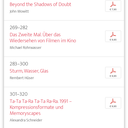
Beyond the Shadows of Doubt
p
€ 7,95
John Mowitt
269–282
Das Zweite Mal. Über das
p
Wiedersehen von Filmen im Kino
€ 9,95
Michael Rohrwasser
283–300
Sturm, Wasser, Glas
p
€ 9,95
Rembert Hüser
301–320
Ta-Ta Ta-Ra Ta-Ta Ra-Ra. 1991 –
p
Kompressionsformate und
€ 9,95
Memoryscapes
Alexandra Schneider