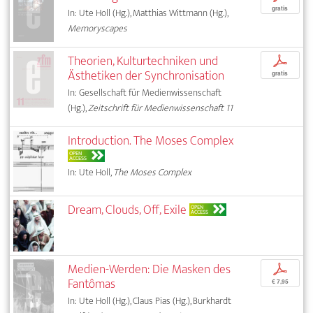
gratis
In: Ute Holl (Hg.), Matthias Wittmann (Hg.),
Memoryscapes
Theorien, Kulturtechniken und
p
Ästhetiken der Synchronisation
gratis
In: Gesellschaft für Medienwissenschaft
(Hg.),
Zeitschrift für Medienwissenschaft 11
Introduction. The Moses Complex
OPEN
ACCESS
In: Ute Holl,
The Moses Complex
Dream, Clouds, Off, Exile
OPEN
ACCESS
Medien-Werden: Die Masken des
p
Fantômas
€ 7,95
In: Ute Holl (Hg.), Claus Pias (Hg.), Burkhardt