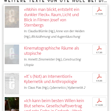
Weitere Texte von Ute Holl bei DIAPHANES
»Wohin man blickt, entsteht ein
p
dunkler Fleck«. Raum, Licht und
€ 14,95
Blick in Filmen Josef von
Sternbergs
In: Claudia Blümle (Hg.), Anne von der Heiden
(Hg.),
Blickzähmung und Augentäuschung
Kinematographische Räume als
p
utopische
€ 7,95
In: Annett Zinsmeister (Hg.),
Constructing
Utopia
»It’ s (Not) an Intervention!«
p
Kybernetik und Anthropologie
€ 9,95
In: Claus Pias (Hg.),
Cybernetics | Kybernetik 2
»Ich kann beim besten Willen kein
p
Blut sehen«. Gesellschaftsvertrag
€ 14,95