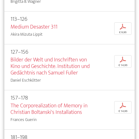
Brigitta B. Wagner
113–126
Medium Desaster 311
p
€ 9,95
Akira Mizuta Lippit
127–156
Bilder der Welt und Inschriften von
p
Kino und Geschichte. Institution und
€ 14,95
Gedächtnis nach Samuel Fuller
Daniel Eschkötter
157–178
The Corporealization of Memory in
p
Christian Boltanski's Installations
€ 14,95
Frances Guerin
181–198