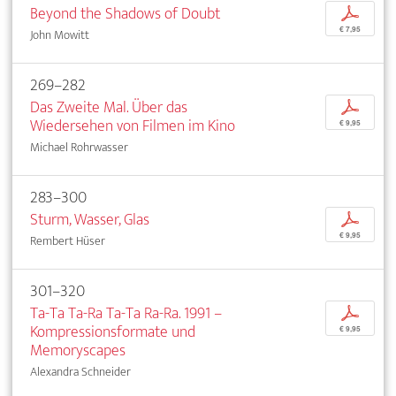
Beyond the Shadows of Doubt
p
€ 7,95
John Mowitt
269–282
Das Zweite Mal. Über das
p
Wiedersehen von Filmen im Kino
€ 9,95
Michael Rohrwasser
283–300
Sturm, Wasser, Glas
p
€ 9,95
Rembert Hüser
301–320
Ta-Ta Ta-Ra Ta-Ta Ra-Ra. 1991 –
p
Kompressionsformate und
€ 9,95
Memoryscapes
Alexandra Schneider