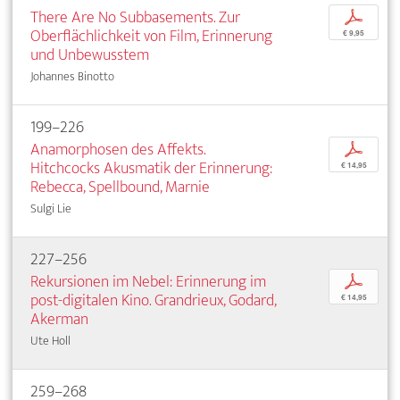
There Are No Subbasements. Zur
p
Oberflächlichkeit von Film, Erinnerung
€ 9,95
und Unbewusstem
Johannes Binotto
199–226
Anamorphosen des Affekts.
p
Hitchcocks Akusmatik der Erinnerung:
€ 14,95
Rebecca, Spellbound, Marnie
Sulgi Lie
227–256
Rekursionen im Nebel: Erinnerung im
p
post-digitalen Kino. Grandrieux, Godard,
€ 14,95
Akerman
Ute Holl
259–268