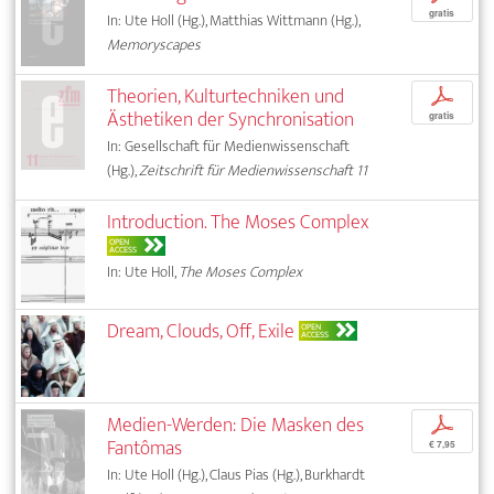
gratis
In: Ute Holl (Hg.), Matthias Wittmann (Hg.),
Memoryscapes
Theorien, Kulturtechniken und
p
Ästhetiken der Synchronisation
gratis
In: Gesellschaft für Medienwissenschaft
(Hg.),
Zeitschrift für Medienwissenschaft 11
Introduction. The Moses Complex
OPEN
ACCESS
In: Ute Holl,
The Moses Complex
Dream, Clouds, Off, Exile
OPEN
ACCESS
Medien-Werden: Die Masken des
p
Fantômas
€ 7,95
In: Ute Holl (Hg.), Claus Pias (Hg.), Burkhardt