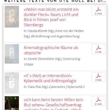
Weitere Texte von Ute Holl bei DIAPHANES
»Wohin man blickt, entsteht ein
p
dunkler Fleck«. Raum, Licht und
€ 14,95
Blick in Filmen Josef von
Sternbergs
In: Claudia Blümle (Hg.), Anne von der Heiden
(Hg.),
Blickzähmung und Augentäuschung
Kinematographische Räume als
p
utopische
€ 7,95
In: Annett Zinsmeister (Hg.),
Constructing
Utopia
»It’ s (Not) an Intervention!«
p
Kybernetik und Anthropologie
€ 9,95
In: Claus Pias (Hg.),
Cybernetics | Kybernetik 2
»Ich kann beim besten Willen kein
p
Blut sehen«. Gesellschaftsvertrag
€ 14,95