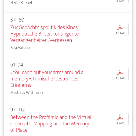
€ 9,95
Heike Klippel
37–60
Zur Gedächtnispolitik des Kinos.
p
Hypnotische Bilder, kontingente
€ 14,95
Vergangenheiten, Vergessen
Pasi Väliaho
61–94
»You can't put your arms around a
p
memory«. Filmische Gesten des
€ 14,95
Erinnerns
Matthias Wittmann
97–112
Between the Profilmic and the Virtual.
p
Cinematic Mapping and the Memory
€ 9,95
of Place