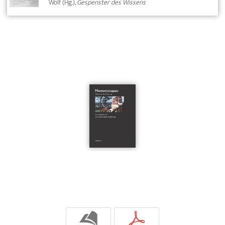
Wolf (Hg.),
Gespenster des Wissens
b
p