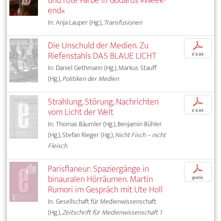
und rote Farbe in Godards »Week-
end«
In: Anja Lauper (Hg.),
Transfusionen
Die Unschuld der Medien. Zu
p
Riefenstahls DAS BLAUE LICHT
€ 9,95
In: Daniel Gethmann (Hg.), Markus Stauff
(Hg.),
Politiken der Medien
Strahlung, Störung, Nachrichten
p
vom Licht der Welt
€ 9,95
In: Thomas Bäumler (Hg.), Benjamin Bühler
(Hg.), Stefan Rieger (Hg.),
Nicht Fisch – nicht
Fleisch
Parisflaneur: Spaziergänge in
p
binauralen Hörräumen. Martin
gratis
Rumori im Gespräch mit Ute Holl
In: Gesellschaft für Medienwissenschaft
(Hg.),
Zeitschrift für Medienwissenschaft 1