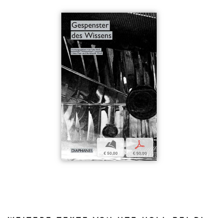
b
p
€ 50,00
€ 50,00