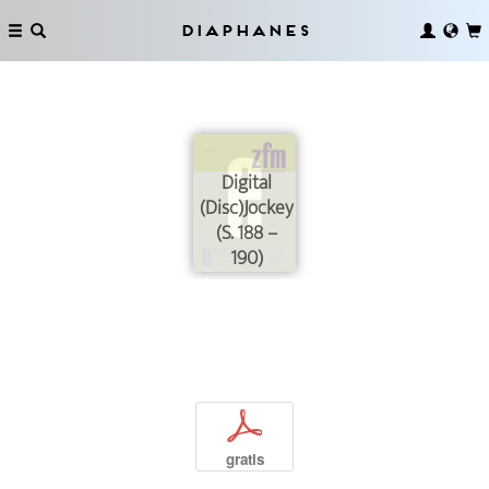
Diaphanes
Digital
(Disc)Jockey
(S. 188 –
190)
p
gratis