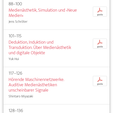
88–100
Medienästhetik, Simulation und ›Neue
p
Medien‹
gratis
Jens Schröter
101–115
Deduktion, Induktion und
p
Transduktion. Über Medienästhetik
gratis
und digitale Objekte
Yuk Hui
117–126
Hörende Maschinennetzwerke.
p
Auditive Medienästhetiken
gratis
unscheinbarer Signale
Shintaro Miyazaki
128–136