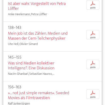
Ist aber wahr. Vorgestellt von Petra
p
Löffler
gratis
Anke Heelemann, Petra Löffler
138–143
Mein Job ist das Zählen. Medien und
p
Massen der Cern-Teilchenphysiker
gratis
Ute Holl, Olivier Simard
145–155
Was sind Medien kollektiver
p
Intelligenz?. Eine Diskussion
gratis
Nacim Ghanbari, Sebastian Haunss, ...
156–163
»... not just simple remakes«. Sweded
p
Movies als Filmtravestien
gratis
Ralf Junkerjürgen