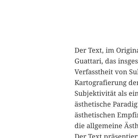
Der Text, im Origin
Guattari, das insg
Verfasstheit von Su
Kartografierung de
Subjektivität als e
ästhetische Paradig
ästhetischen Empfi
die allgemeine Äst
Der Text präsentier