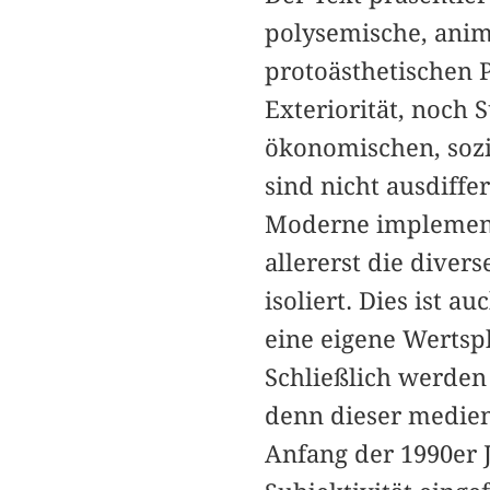
polysemische, animi
protoästhetischen P
Exteriorität, noch 
ökonomischen, sozi
sind nicht ausdiffe
Moderne implementi
allererst die dive
isoliert. Dies ist 
eine eigene Wertsph
Schließlich werden
denn dieser medient
Anfang der 1990er 