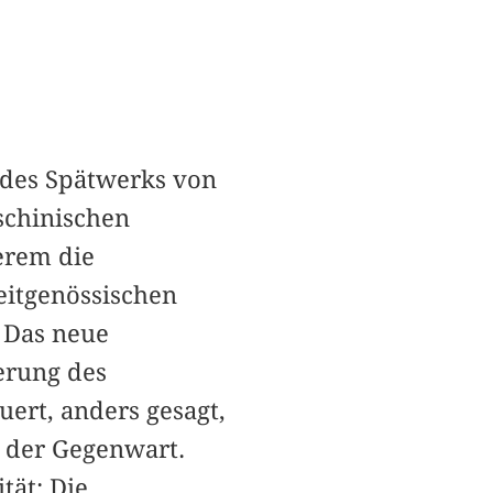
l des Spätwerks von
schinischen
derem die
eitgenössischen
. Das neue
ierung des
ert, anders gesagt,
l der Gegenwart.
tät: Die