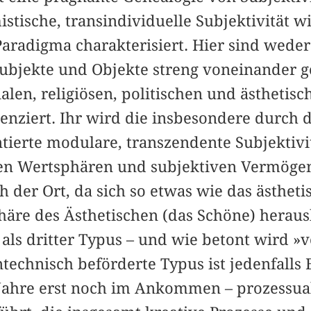
stische, transindividuelle Subjektivität 
aradigma charakterisiert. Hier sind weder 
Subjekte und Objekte streng voneinander g
alen, religiösen, politischen und ästhetis
renziert. Ihr wird die insbesondere durch d
erte modulare, transzendente Subjektivitä
rsen Wertsphären und subjektiven Vermög
auch der Ort, da sich so etwas wie das ästh
äre des Ästhetischen (das Schöne) herauskr
 als dritter Typus – und wie betont wird 
echnisch beförderte Typus ist jedenfalls 
Jahre erst noch im Ankommen – prozessua