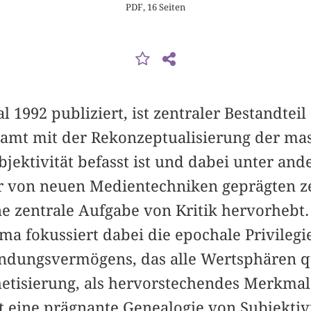
PDF, 16 Seiten
al 1992 publiziert, ist zentraler Bestandtei
esamt mit der Rekonzeptualisierung der ma
bjektivität befasst ist und dabei unter an
r von neuen Medientechniken geprägten z
ine zentrale Aufgabe von Kritik hervorhebt
ma fokussiert dabei die epochale Privileg
ndungsvermögens, das alle Wertsphären qu
hetisierung, als hervorstechendes Merkma
t eine prägnante Genealogie von Subjektivi