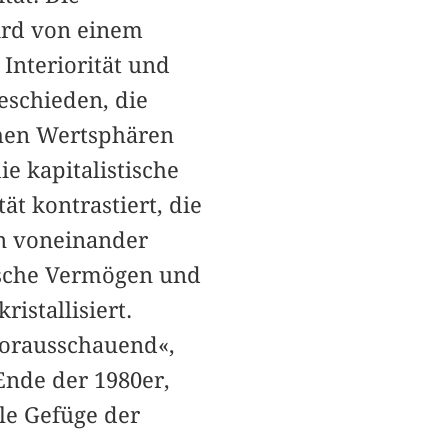
wird von einem
Interiorität und
eschieden, die
chen Wertsphären
ie kapitalistische
t kontrastiert, die
en voneinander
etische Vermögen und
istallisiert.
»vorausschauend«,
Ende der 1980er,
le Gefüge der