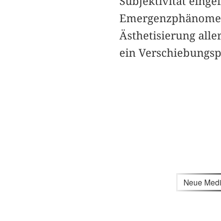
Subjektivität einge
Emergenzphänomene
Ästhetisierung all
ein Verschiebungspr
Neue Med