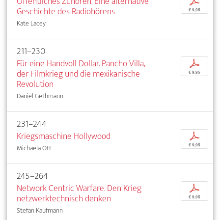
Öffentliches Zuhören. Eine alternative
p
Geschichte des Radiohörens
€ 9,95
Kate Lacey
211–230
Für eine Handvoll Dollar. Pancho Villa,
p
der Filmkrieg und die mexikanische
€ 9,95
Revolution
Daniel Gethmann
231–244
Kriegsmaschine Hollywood
p
€ 9,95
Michaela Ott
245–264
Network Centric Warfare. Den Krieg
p
netzwerktechnisch denken
€ 9,95
Stefan Kaufmann