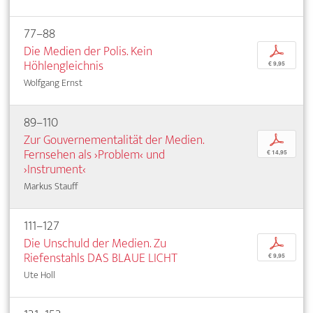
77–88
Die Medien der Polis. Kein
p
Höhlengleichnis
€ 9,95
Wolfgang Ernst
89–110
Zur Gouvernementalität der Medien.
p
Fernsehen als ›Problem‹ und
€ 14,95
›Instrument‹
Markus Stauff
111–127
Die Unschuld der Medien. Zu
p
Riefenstahls DAS BLAUE LICHT
€ 9,95
Ute Holl