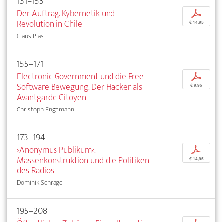
131–153
Der Auftrag. Kybernetik und
p
Revolution in Chile
€ 14,95
Claus Pias
155–171
Electronic Government und die Free
p
Software Bewegung. Der Hacker als
€ 9,95
Avantgarde Citoyen
Christoph Engemann
173–194
›Anonymus Publikum‹.
p
Massenkonstruktion und die Politiken
€ 14,95
des Radios
Dominik Schrage
195–208