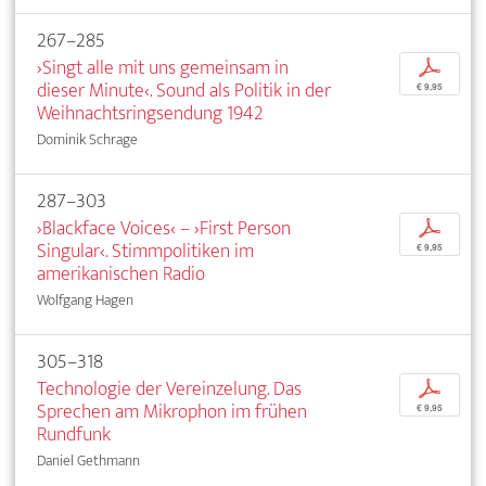
267–285
›Singt alle mit uns gemeinsam in
p
dieser Minute‹. Sound als Politik in der
€ 9,95
Weihnachtsringsendung 1942
Dominik Schrage
287–303
›Blackface Voices‹ – ›First Person
p
Singular‹. Stimmpolitiken im
€ 9,95
amerikanischen Radio
Wolfgang Hagen
305–318
Technologie der Vereinzelung. Das
p
Sprechen am Mikrophon im frühen
€ 9,95
Rundfunk
Daniel Gethmann