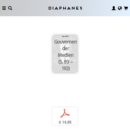
Diaphanes
Zur
Gouvernementalität
der
Medien
(S. 89 –
110)
p
€ 14,95