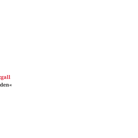
gall
rden«