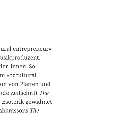
tural entrepreneur«
Musikproduzent,
ler_innen. So
em »occultural
on von Platten und
de Zeitschrift
The
d Esoterik gewidmet
rahamssons
The