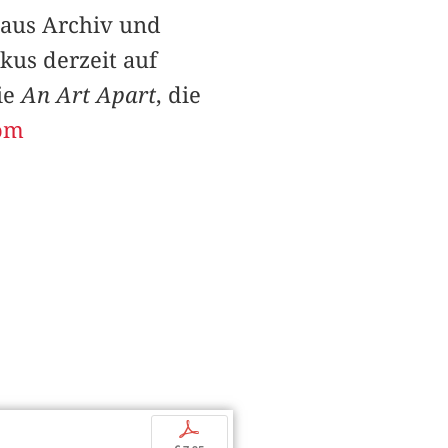
 aus Archiv und
kus derzeit auf
ie
An Art Apart
, die
om
p