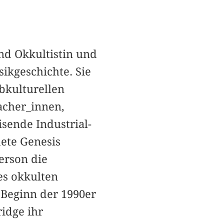
nd Okkultistin und
ikgeschichte. Sie
ubkulturellen
acher_innen,
sende Industrial-
ete Genesis
erson die
s okkulten
 Beginn der 1990er
ridge ihr