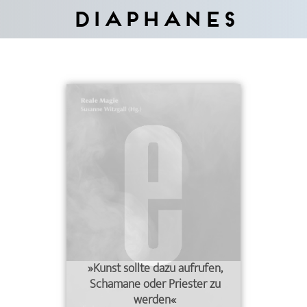
Diaphanes
»Kunst sollte dazu aufrufen,
Schamane oder Priester zu
werden«