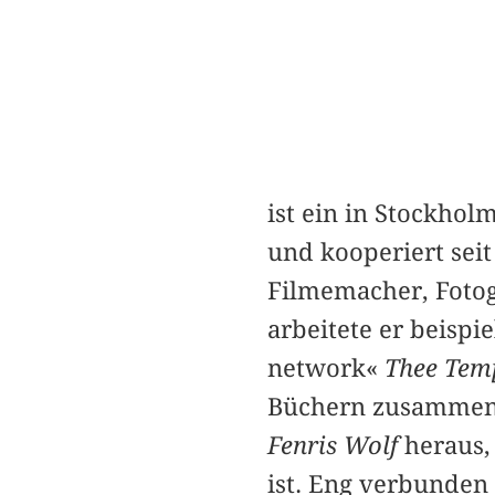
ist ein in Stockho
und kooperiert sei
Filmemacher, Fotog
arbeitete er beispi
network«
Thee Temp
Büchern zusammen. 
Fenris Wolf
heraus,
ist. Eng verbunden