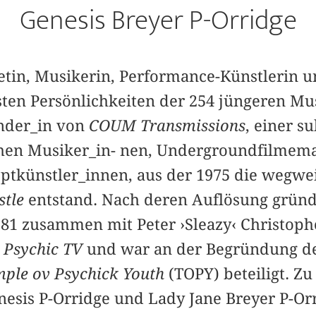
Genesis Breyer P-Orridge
etin, Musikerin, Performance-Künstlerin u
sten Persönlichkeiten der 254 jüngeren Mus
nder_in von
COUM Transmissions
, einer s
chen Musiker_in- nen, Undergroundfilmem
ptkünstler_innen, aus der 1975 die wegwei
stle
entstand. Nach deren Auflösung gründ
981 zusammen mit Peter ›Sleazy‹ Christoph
d
Psychic TV
und war an der Begründung de
mple ov Psychick Youth
(TOPY) beteiligt. Zu
enesis P-Orridge und Lady Jane Breyer P-Or