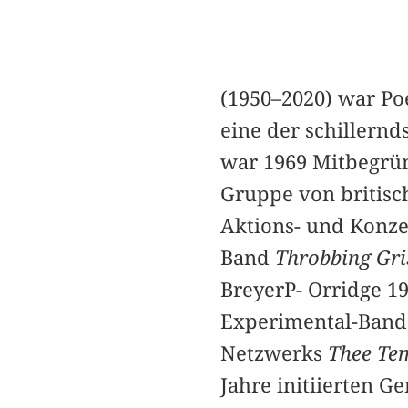
(1950–2020) war Po
eine der schillernd
war 1969 Mitbegrü
Gruppe von britis
Aktions- und Konze
Band
Throbbing Gri
BreyerP- Orridge 1
Experimental-Ban
Netzwerks
Thee Te
Jahre initiierten G