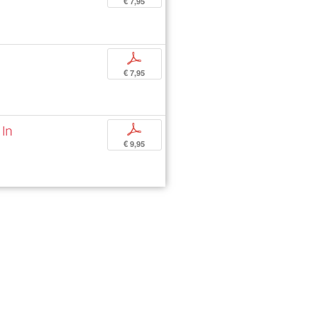
€ 7,95
p
€ 7,95
 In
p
€ 9,95