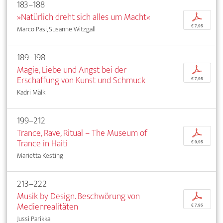
183–188
»Natürlich dreht sich alles um Macht«
p
€ 7,95
Marco Pasi, Susanne Witzgall
189–198
Magie, Liebe und Angst bei der
p
Erschaffung von Kunst und Schmuck
€ 7,95
Kadri Mälk
199–212
Trance, Rave, Ritual – The Museum of
p
Trance in Haiti
€ 9,95
Marietta Kesting
213–222
Musik by Design. Beschwörung von
p
Medienrealitäten
€ 7,95
Jussi Parikka