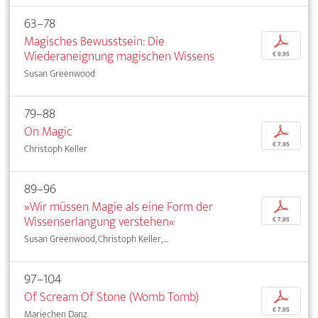
63–78
Magisches Bewusstsein: Die
p
Wiederaneignung magischen Wissens
€ 9,95
Susan Greenwood
79–88
On Magic
p
€ 7,95
Christoph Keller
89–96
»Wir müssen Magie als eine Form der
p
Wissenserlangung verstehen«
€ 7,95
Susan Greenwood, Christoph Keller, ...
97–104
Of Scream Of Stone (Womb Tomb)
p
€ 7,95
Mariechen Danz