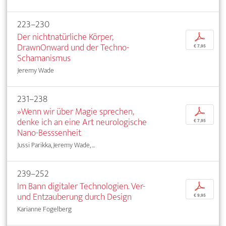
223–230
Der nichtnatürliche Körper,
p
DrawnOnward und der Techno-
€ 7,95
Schamanismus
Jeremy Wade
231–238
»Wenn wir über Magie sprechen,
p
denke ich an eine Art neurologische
€ 7,95
Nano-Besssenheit
Jussi Parikka, Jeremy Wade, ...
239–252
Im Bann digitaler Technologien. Ver-
p
und Entzauberung durch Design
€ 9,95
Karianne Fogelberg