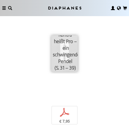
Diaphanes
Kontra
Kontra
heißt Pro –
ein
schwingendes
Pendel
(S. 31 – 39)
p
€ 7,95