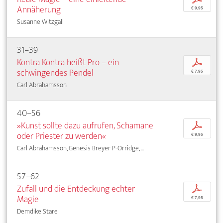
Annäherung
€ 9,95
Susanne Witzgall
31–39
Kontra Kontra heißt Pro – ein
p
schwingendes Pendel
€ 7,95
Carl Abrahamsson
40–56
»Kunst sollte dazu aufrufen, Schamane
p
oder Priester zu werden«
€ 9,95
Carl Abrahamsson, Genesis Breyer P-Orridge, ...
57–62
Zufall und die Entdeckung echter
p
Magie
€ 7,95
Demdike Stare