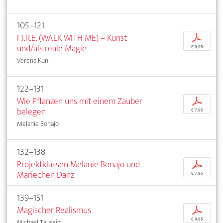
105–121
F.I.R.E. (WALK WITH ME) – Kunst
p
und/als reale Magie
€ 9,95
Verena Kuni
122–131
Wie Pflanzen uns mit einem Zauber
p
belegen
€ 7,95
Melanie Bonajo
132–138
Projektklassen Melanie Bonajo und
p
Mariechen Danz
€ 7,95
139–151
Magischer Realismus
p
€ 9,95
Michael Taussig