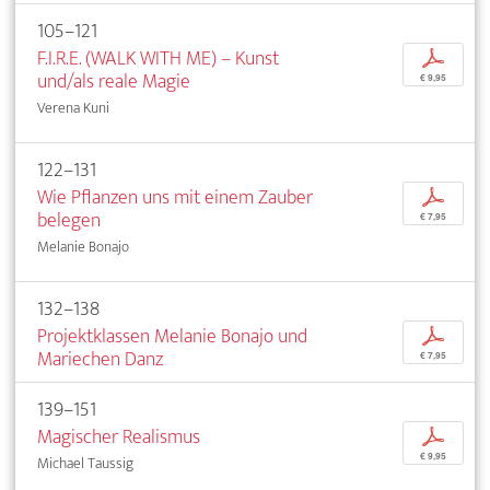
105–121
F.I.R.E. (WALK WITH ME) – Kunst
p
und/als reale Magie
€ 9,95
Verena Kuni
122–131
Wie Pflanzen uns mit einem Zauber
p
belegen
€ 7,95
Melanie Bonajo
132–138
Projektklassen Melanie Bonajo und
p
Mariechen Danz
€ 7,95
139–151
Magischer Realismus
p
€ 9,95
Michael Taussig