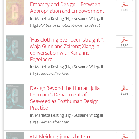
Empathy and Design – Between
p
Appropriation and Empowerment
€ 9,95
In: Marietta Kesting (Hg.), Susanne Witzgall
(Hg.),
Politics of Emotion/Power of Affect
‘Has clothing ever been straight?’.
p
Maja Gunn and Zairong Xiang in
€ 7,95
conversation with Karianne
Fogelberg
In: Marietta Kesting (Hg.), Susanne Witzgall
(Hg.),
Human after Man
Design Beyond the Human. Julia
p
Lohmann’s Department of
€ 9,95
Seaweed as Posthuman Design
Practice
In: Marietta Kesting (Hg.), Susanne Witzgall
(Hg.),
Human after Man
»Ist Kleidung jemals hetero
p