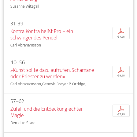
Susanne Witzgall
31–39
Kontra Kontra heißt Pro – ein
p
schwingendes Pendel
€ 7,95
Carl Abrahamsson
40–56
»Kunst sollte dazu aufrufen, Schamane
p
oder Priester zu werden«
€ 9,95
Carl Abrahamsson, Genesis Breyer P-Orridge, ...
57–62
Zufall und die Entdeckung echter
p
Magie
€ 7,95
Demdike Stare