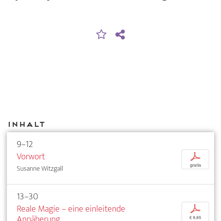
Inhalt
9–12
Vorwort
p
gratis
Susanne Witzgall
13–30
Reale Magie – eine einleitende
p
Annäherung
€ 9,95