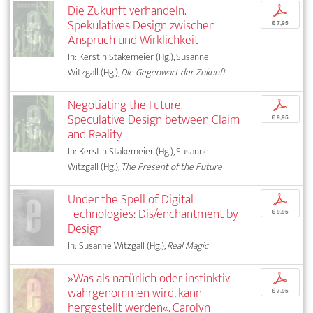
Die Zukunft verhandeln.
p
Spekulatives Design zwischen
€ 7,95
Anspruch und Wirklichkeit
In: Kerstin Stakemeier (Hg.), Susanne
Witzgall (Hg.),
Die Gegenwart der Zukunft
Negotiating the Future.
p
Speculative Design between Claim
€ 9,95
and Reality
In: Kerstin Stakemeier (Hg.), Susanne
Witzgall (Hg.),
The Present of the Future
Under the Spell of Digital
p
Technologies: Dis/enchantment by
€ 9,95
Design
In: Susanne Witzgall (Hg.),
Real Magic
»Was als natürlich oder instinktiv
p
wahrgenommen wird, kann
€ 7,95
hergestellt werden«. Carolyn