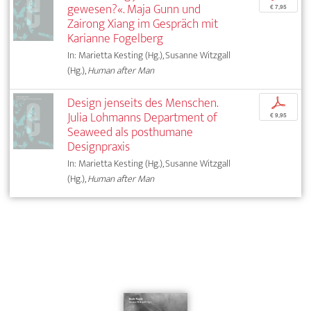
gewesen?«. Maja Gunn und
€ 7,95
Zairong Xiang im Gespräch mit
Karianne Fogelberg
In: Marietta Kesting (Hg.), Susanne Witzgall
(Hg.),
Human after Man
Design jenseits des Menschen.
p
Julia Lohmanns Department of
€ 9,95
Seaweed als posthumane
Designpraxis
In: Marietta Kesting (Hg.), Susanne Witzgall
(Hg.),
Human after Man