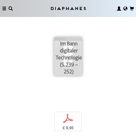
Diaphanes
Im Bann
digitaler
Technologien
(S. 239 –
252)
p
€ 9,95