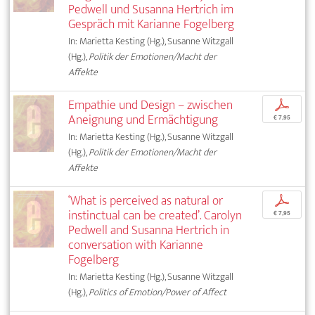
Pedwell und Susanna Hertrich im
Gespräch mit Karianne Fogelberg
In: Marietta Kesting (Hg.), Susanne Witzgall
(Hg.),
Politik der Emotionen/Macht der
Affekte
Empathie und Design – zwischen
p
Aneignung und Ermächtigung
€ 7,95
In: Marietta Kesting (Hg.), Susanne Witzgall
(Hg.),
Politik der Emotionen/Macht der
Affekte
‘What is perceived as natural or
p
instinctual can be created’. Carolyn
€ 7,95
Pedwell and Susanna Hertrich in
conversation with Karianne
Fogelberg
In: Marietta Kesting (Hg.), Susanne Witzgall
(Hg.),
Politics of Emotion/Power of Affect