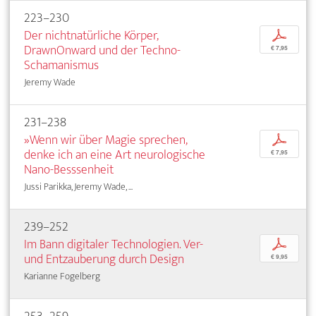
223–230
Der nichtnatürliche Körper,
p
DrawnOnward und der Techno-
€ 7,95
Schamanismus
Jeremy Wade
231–238
»Wenn wir über Magie sprechen,
p
denke ich an eine Art neurologische
€ 7,95
Nano-Besssenheit
Jussi Parikka, Jeremy Wade, ...
239–252
Im Bann digitaler Technologien. Ver-
p
und Entzauberung durch Design
€ 9,95
Karianne Fogelberg