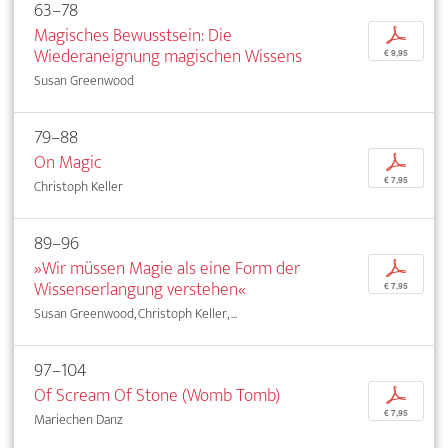
63–78
Magisches Bewusstsein: Die
p
Wiederaneignung magischen Wissens
€ 9,95
Susan Greenwood
79–88
On Magic
p
€ 7,95
Christoph Keller
89–96
»Wir müssen Magie als eine Form der
p
Wissenserlangung verstehen«
€ 7,95
Susan Greenwood, Christoph Keller, ...
97–104
Of Scream Of Stone (Womb Tomb)
p
€ 7,95
Mariechen Danz