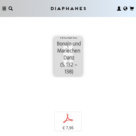
Diaphanes
Projektklassen
Melanie
Bonajo und
Mariechen
Danz
(S. 132 –
138)
p
€ 7,95