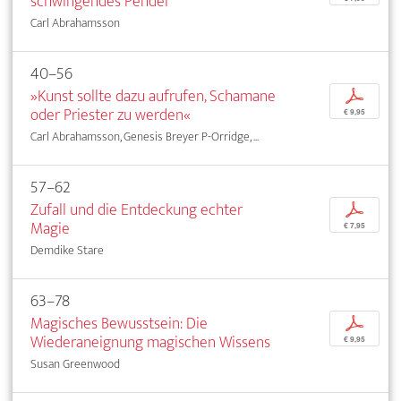
schwingendes Pendel
Carl Abrahamsson
40–56
»Kunst sollte dazu aufrufen, Schamane
p
oder Priester zu werden«
€ 9,95
Carl Abrahamsson, Genesis Breyer P-Orridge, ...
57–62
Zufall und die Entdeckung echter
p
Magie
€ 7,95
Demdike Stare
63–78
Magisches Bewusstsein: Die
p
Wiederaneignung magischen Wissens
€ 9,95
Susan Greenwood