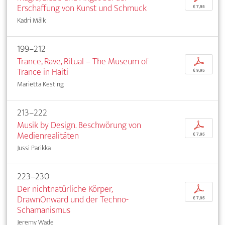
Erschaffung von Kunst und Schmuck
€ 7,95
Kadri Mälk
199–212
Trance, Rave, Ritual – The Museum of
p
Trance in Haiti
€ 9,95
Marietta Kesting
213–222
Musik by Design. Beschwörung von
p
Medienrealitäten
€ 7,95
Jussi Parikka
223–230
Der nichtnatürliche Körper,
p
DrawnOnward und der Techno-
€ 7,95
Schamanismus
Jeremy Wade