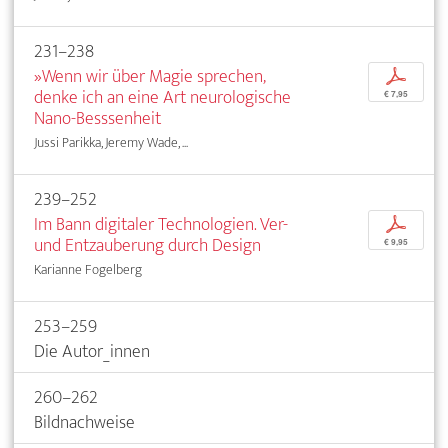
231–238
»Wenn wir über Magie sprechen,
p
denke ich an eine Art neurologische
€ 7,95
Nano-Besssenheit
Jussi Parikka, Jeremy Wade, ...
239–252
Im Bann digitaler Technologien. Ver-
p
und Entzauberung durch Design
€ 9,95
Karianne Fogelberg
253–259
Die Autor_innen
260–262
Bildnachweise