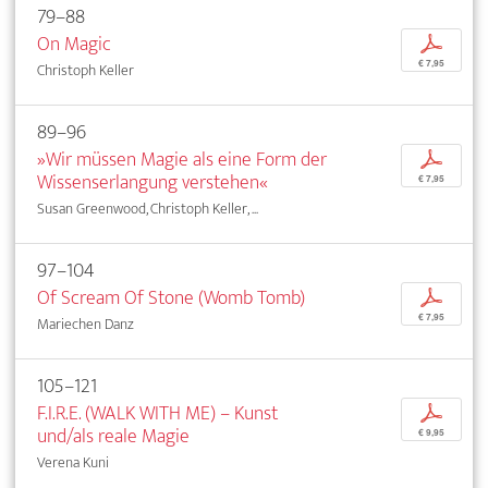
79–88
On Magic
p
€ 7,95
Christoph Keller
89–96
»Wir müssen Magie als eine Form der
p
Wissenserlangung verstehen«
€ 7,95
Susan Greenwood, Christoph Keller, ...
97–104
Of Scream Of Stone (Womb Tomb)
p
€ 7,95
Mariechen Danz
105–121
F.I.R.E. (WALK WITH ME) – Kunst
p
und/als reale Magie
€ 9,95
Verena Kuni