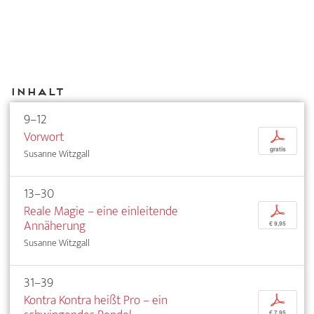
Inhalt
9–12
Vorwort
p
gratis
Susanne Witzgall
13–30
Reale Magie – eine einleitende
p
Annäherung
€ 9,95
Susanne Witzgall
31–39
Kontra Kontra heißt Pro – ein
p
€ 7,95