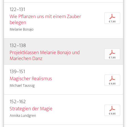
122–131
Wie Pflanzen uns mit einem Zauber
p
belegen
€ 7,95
Melanie Bonajo
132–138
Projektklassen Melanie Bonajo und
p
Mariechen Danz
€ 7,95
139–151
Magischer Realismus
p
€ 9,95
Michael Taussig
152–162
Strategien der Magie
p
€ 9,95
Annika Lundgren