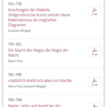
163–178
Anrufungen der Materie.
p
Zeitgenössische Kunst und der Neue
€ 9,95
Materialismus als magisches
Diagramm
Susanne Witzgall
179–182
Die Macht der Magie, die Magie der
p
Macht
€ 5,95
Marco Pasi
183–188
»Natürlich dreht sich alles um Macht«
p
€ 7,95
Marco Pasi, Susanne Witzgall
189–198
Magie, Liebe und Angst bei der
p