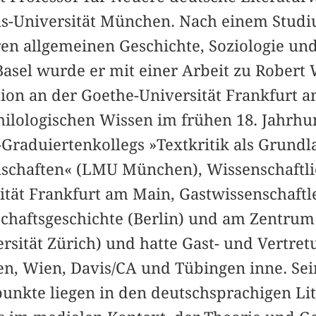
s-Universität München. Nach einem Studi
en allgemeinen Geschichte, Soziologie un
Basel wurde er mit einer Arbeit zu Robert
ation an der Goethe-Universität Frankfurt 
hilologischen Wissen im frühen 18. Jahrhun
-Graduiertenkollegs »Textkritik als Grund
nschaften« (LMU München), Wissenschaftli
ität Frankfurt am Main, Gastwissenschaft
nschaftsgeschichte (Berlin) und am Zentrum
rsität Zürich) und hatte Gast- und Vertret
n, Wien, Davis/CA und Tübingen inne. Sei
nkte liegen in den deutschsprachigen Lit