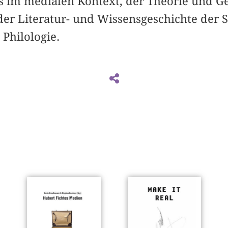
ts im medialen Kontext, der Theorie und G
er Literatur- und Wissensgeschichte der Sc
Philologie.