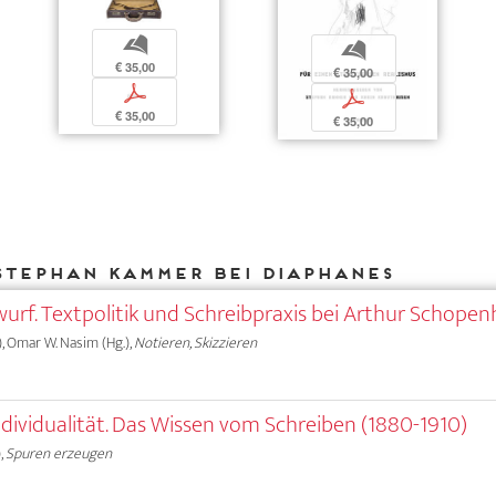
b
b
€ 35,00
€ 35,00
p
p
€ 35,00
€ 35,00
Stephan Kammer bei DIAPHANES
wurf. Textpolitik und Schreibpraxis bei Arthur Schope
), Omar W. Nasim (Hg.),
Notieren, Skizzieren
ividualität. Das Wissen vom Schreiben (1880-1910)
,
Spuren erzeugen