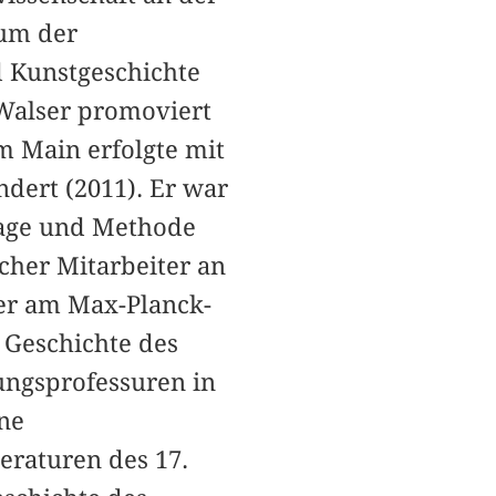
um der
d Kunstgeschichte
 Walser promoviert
am Main erfolgte mit
dert (2011). Er war
lage und Methode
cher Mitarbeiter an
ler am Max-Planck-
 Geschichte des
ungsprofessuren in
ne
eraturen des 17.