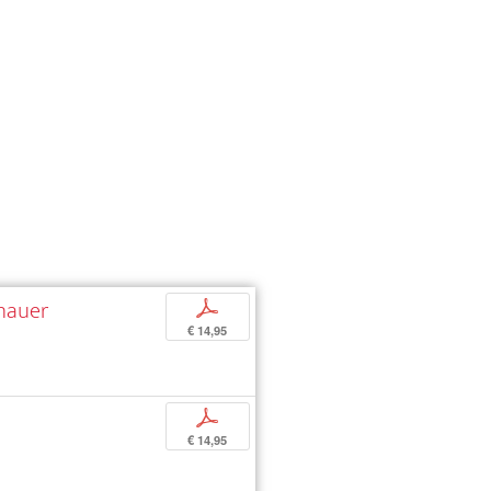
nhauer
p
€ 14,95
p
€ 14,95