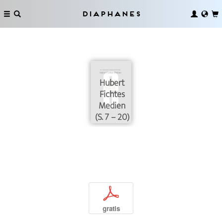
Diaphanes
Hubert
Fichtes
Medien
(S. 7 – 20)
p
gratis