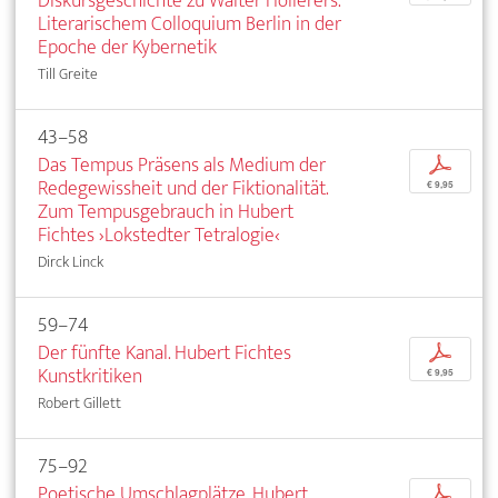
Diskursgeschichte zu Walter Höllerers.
Literarischem Colloquium Berlin in der
Epoche der Kybernetik
Till Greite
43–58
Das Tempus Präsens als Medium der
p
Redegewissheit und der Fiktionalität.
€ 9,95
Zum Tempusgebrauch in Hubert
Fichtes ›Lokstedter Tetralogie‹
Dirck Linck
59–74
Der fünfte Kanal. Hubert Fichtes
p
Kunstkritiken
€ 9,95
Robert Gillett
75–92
Poetische Umschlagplätze. Hubert
p