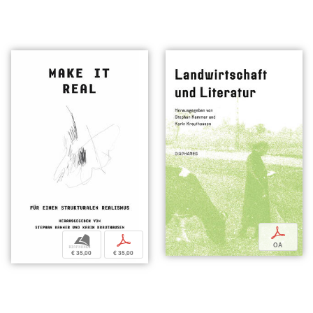
p
b
p
OA
€ 35,00
€ 35,00