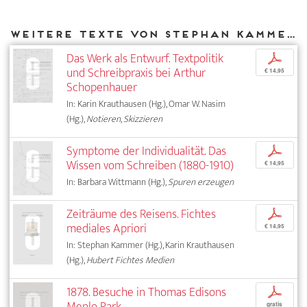
Weitere Texte von Stephan Kammer bei DIAPHANES
Das Werk als Entwurf. Textpolitik
p
und Schreibpraxis bei Arthur
€ 14,95
Schopenhauer
In: Karin Krauthausen (Hg.), Omar W. Nasim
(Hg.),
Notieren, Skizzieren
Symptome der Individualität. Das
p
Wissen vom Schreiben (1880-1910)
€ 14,95
In: Barbara Wittmann (Hg.),
Spuren erzeugen
Zeiträume des Reisens. Fichtes
p
mediales Apriori
€ 14,95
In: Stephan Kammer (Hg.), Karin Krauthausen
(Hg.),
Hubert Fichtes Medien
1878. Besuche in Thomas Edisons
p
Menlo Park
gratis