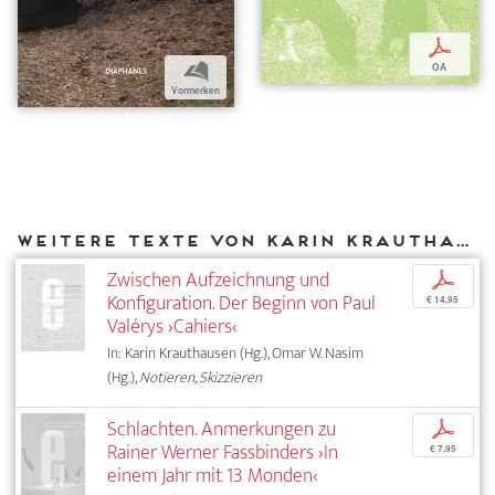
p
b
OA
Vormerken
Weitere Texte von Karin Krauthausen bei DIAPHANES
Zwischen Aufzeichnung und
p
Konfiguration. Der Beginn von Paul
€ 14,95
Valérys ›Cahiers‹
In: Karin Krauthausen (Hg.), Omar W. Nasim
(Hg.),
Notieren, Skizzieren
Schlachten. Anmerkungen zu
p
Rainer Werner Fassbinders ›In
€ 7,95
einem Jahr mit 13 Monden‹