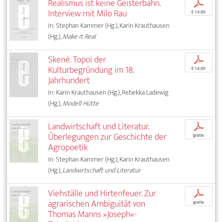
Realismus ist keine Geisterbahn.
p
Interview mit Milo Rau
€ 14,95
In: Stephan Kammer (Hg.), Karin Krauthausen
(Hg.),
Make it Real
Skené. Topoi der
p
Kulturbegründung im 18.
€ 14,95
Jahrhundert
In: Karin Krauthausen (Hg.), Rebekka Ladewig
(Hg.),
Modell Hütte
Landwirtschaft und Literatur.
p
Überlegungen zur Geschichte der
gratis
Agropoetik
In: Stephan Kammer (Hg.), Karin Krauthausen
(Hg.),
Landwirtschaft und Literatur
Viehställe und Hirtenfeuer. Zur
p
agrarischen Ambiguität von
gratis
Thomas Manns »Joseph«-