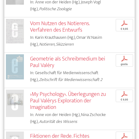
In: Anne von der Heiden (Hg.), Joseph Vogl
(Hg.),
Politische Zoologie
Vom Nutzen des Notierens.
p
Verfahren des Entwurfs
€ 9,95
In: Karin Krauthausen (Hg.), Omar W. Nasim
(Hg.),
Notieren, Skizzieren
Geometrie als Schreibmedium bei
p
Paul Valéry
gratis
In: Gesellschaft für Medienwissenschaft
(Hg.),
Zeitschrift für Medienwissenschaft 2
›My Psychology‹. Überlegungen zu
p
Paul Valérys Exploration der
€ 9,95
Imagination
In: Anne von der Heiden (Hg.), Nina Zschocke
(Hg.),
Autorität des Wissens
Fiktionen der Rede. Fichtes
p