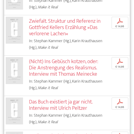
In: Stephan Kammer (Hg.), Karin Krauthausen
(Hg.),
Make it Real
Zwiefalt. Struktur und Referenz in
p
Gottfried Kellers Erzählung »Das
€ 14,95
verlorene Lachen«
In: Stephan Kammer (Hg.), Karin Krauthausen
(Hg.),
Make it Real
(Nicht) Ins Gebüsch kotzen, oder:
p
Die Anstrengung des Realismus.
€ 14,95
Interview mit Thomas Meinecke
In: Stephan Kammer (Hg.), Karin Krauthausen
(Hg.),
Make it Real
Das Buch existiert ja gar nicht.
p
Interview mit Ulrich Peltzer
€ 14,95
In: Stephan Kammer (Hg.), Karin Krauthausen
(Hg.),
Make it Real