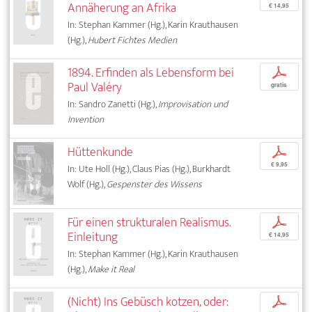
Annäherung an Afrika
€ 14,95
In: Stephan Kammer (Hg.), Karin Krauthausen
(Hg.),
Hubert Fichtes Medien
1894. Erfinden als Lebensform bei
p
Paul Valéry
gratis
In: Sandro Zanetti (Hg.),
Improvisation und
Invention
Hüttenkunde
p
€ 9,95
In: Ute Holl (Hg.), Claus Pias (Hg.), Burkhardt
Wolf (Hg.),
Gespenster des Wissens
Für einen strukturalen Realismus.
p
Einleitung
€ 14,95
In: Stephan Kammer (Hg.), Karin Krauthausen
(Hg.),
Make it Real
(Nicht) Ins Gebüsch kotzen, oder:
p