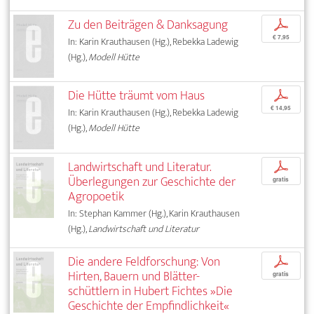
Zu den Beiträgen & Danksagung
p
€ 7,95
In: Karin Krauthausen (Hg.), Rebekka Ladewig
(Hg.),
Modell Hütte
Die Hütte träumt vom Haus
p
€ 14,95
In: Karin Krauthausen (Hg.), Rebekka Ladewig
(Hg.),
Modell Hütte
Landwirtschaft und Literatur.
p
Überlegungen zur Geschichte der
gratis
Agropoetik
In: Stephan Kammer (Hg.), Karin Krauthausen
(Hg.),
Landwirtschaft und Literatur
Die andere Feldforschung: Von
p
Hirten, Bauern und Blätter­-
gratis
schüttlern in Hubert Fichtes »Die
Geschichte der Empfindlichkeit«