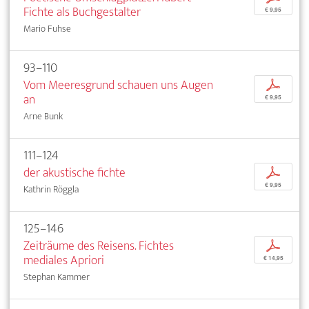
Fichte als Buchgestalter
€ 9,95
Mario Fuhse
93–110
Vom Meeresgrund schauen uns Augen
p
an
€ 9,95
Arne Bunk
111–124
der akustische fichte
p
€ 9,95
Kathrin Röggla
125–146
Zeiträume des Reisens. Fichtes
p
mediales Apriori
€ 14,95
Stephan Kammer