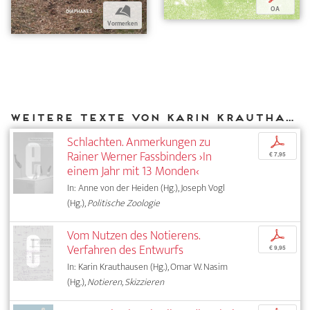
b
OA
Vormerken
Weitere Texte von Karin Krauthausen bei DIAPHANES
Schlachten. Anmerkungen zu
p
Rainer Werner Fassbinders ›In
€ 7,95
einem Jahr mit 13 Monden‹
In: Anne von der Heiden (Hg.), Joseph Vogl
(Hg.),
Politische Zoologie
Vom Nutzen des Notierens.
p
Verfahren des Entwurfs
€ 9,95
In: Karin Krauthausen (Hg.), Omar W. Nasim
(Hg.),
Notieren, Skizzieren