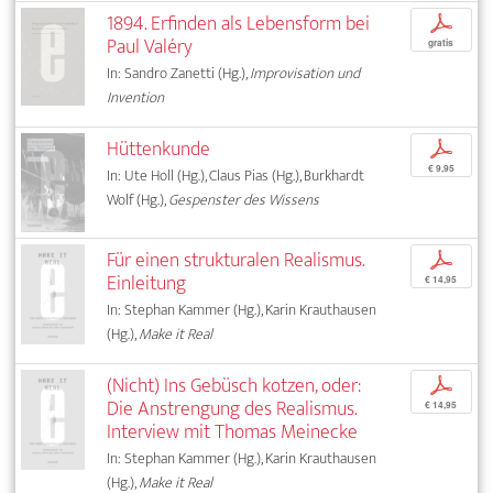
1894. Erfinden als Lebensform bei
p
Paul Valéry
gratis
In: Sandro Zanetti (Hg.),
Improvisation und
Invention
Hüttenkunde
p
€ 9,95
In: Ute Holl (Hg.), Claus Pias (Hg.), Burkhardt
Wolf (Hg.),
Gespenster des Wissens
Für einen strukturalen Realismus.
p
Einleitung
€ 14,95
In: Stephan Kammer (Hg.), Karin Krauthausen
(Hg.),
Make it Real
(Nicht) Ins Gebüsch kotzen, oder:
p
Die Anstrengung des Realismus.
€ 14,95
Interview mit Thomas Meinecke
In: Stephan Kammer (Hg.), Karin Krauthausen
(Hg.),
Make it Real