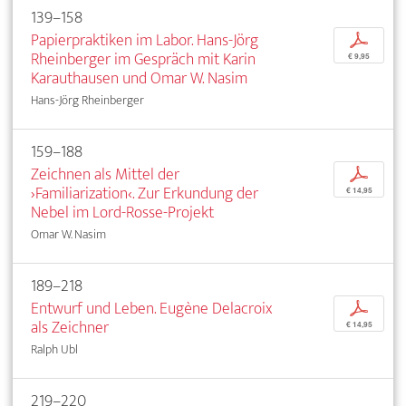
139–158
Papierpraktiken im Labor. Hans-Jörg
p
Rheinberger im Gespräch mit Karin
€ 9,95
Karauthausen und Omar W. Nasim
Hans-Jörg Rheinberger
159–188
Zeichnen als Mittel der
p
›Familiarization‹. Zur Erkundung der
€ 14,95
Nebel im Lord-Rosse-Projekt
Omar W. Nasim
189–218
Entwurf und Leben. Eugène Delacroix
p
als Zeichner
€ 14,95
Ralph Ubl
219–220