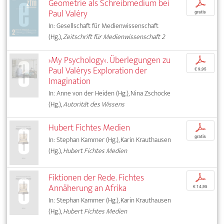
Geometrie als Schreibmedium bei
p
Paul Valéry
gratis
In: Gesellschaft für Medienwissenschaft
(Hg.),
Zeitschrift für Medienwissenschaft 2
›My Psychology‹. Überlegungen zu
p
Paul Valérys Exploration der
€ 9,95
Imagination
In: Anne von der Heiden (Hg.), Nina Zschocke
(Hg.),
Autorität des Wissens
Hubert Fichtes Medien
p
gratis
In: Stephan Kammer (Hg.), Karin Krauthausen
(Hg.),
Hubert Fichtes Medien
Fiktionen der Rede. Fichtes
p
Annäherung an Afrika
€ 14,95
In: Stephan Kammer (Hg.), Karin Krauthausen
(Hg.),
Hubert Fichtes Medien