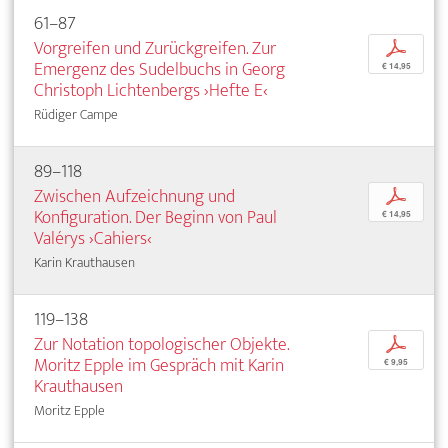
61–87
Vorgreifen und Zurückgreifen. Zur
p
Emergenz des Sudelbuchs in Georg
€ 14,95
Christoph Lichtenbergs ›Hefte E‹
Rüdiger Campe
89–118
Zwischen Aufzeichnung und
p
Konfiguration. Der Beginn von Paul
€ 14,95
Valérys ›Cahiers‹
Karin Krauthausen
119–138
Zur Notation topologischer Objekte.
p
Moritz Epple im Gespräch mit Karin
€ 9,95
Krauthausen
Moritz Epple