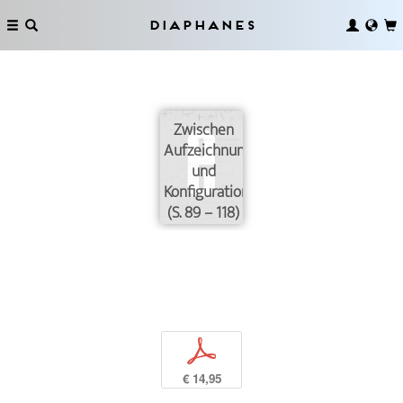
Diaphanes
Zwischen
Aufzeichnung
und
Konfiguration
(S. 89 – 118)
p
€ 14,95