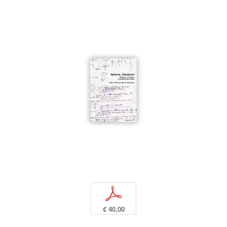
p
€ 40,00