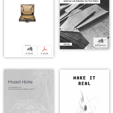
b
Vormerken
b
p
€ 35,00
€ 35,00