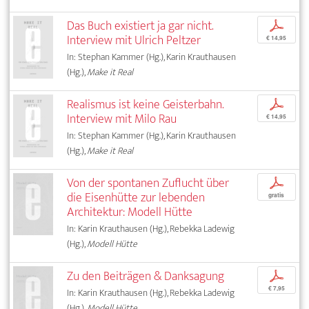
Das Buch existiert ja gar nicht.
p
Interview mit Ulrich Peltzer
€ 14,95
In: Stephan Kammer (Hg.), Karin Krauthausen
(Hg.),
Make it Real
Realismus ist keine Geisterbahn.
p
Interview mit Milo Rau
€ 14,95
In: Stephan Kammer (Hg.), Karin Krauthausen
(Hg.),
Make it Real
Von der spontanen Zuflucht über
p
die Eisenhütte zur lebenden
gratis
Architektur: Modell Hütte
In: Karin Krauthausen (Hg.), Rebekka Ladewig
(Hg.),
Modell Hütte
Zu den Beiträgen & Danksagung
p
€ 7,95
In: Karin Krauthausen (Hg.), Rebekka Ladewig
(Hg.),
Modell Hütte