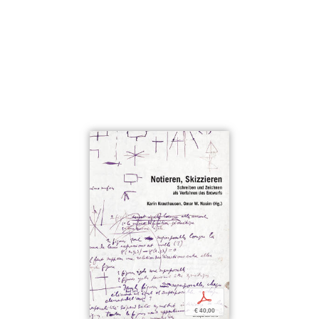
p
€ 40,00