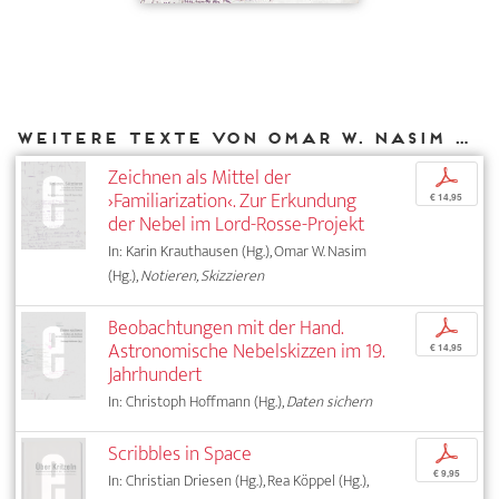
Weitere Texte von Omar W. Nasim bei DIAPHANES
Zeichnen als Mittel der
p
›Familiarization‹. Zur Erkundung
€ 14,95
der Nebel im Lord-Rosse-Projekt
In: Karin Krauthausen (Hg.), Omar W. Nasim
(Hg.),
Notieren, Skizzieren
Beobachtungen mit der Hand.
p
Astronomische Nebelskizzen im 19.
€ 14,95
Jahrhundert
In: Christoph Hoffmann (Hg.),
Daten sichern
Scribbles in Space
p
€ 9,95
In: Christian Driesen (Hg.), Rea Köppel (Hg.),