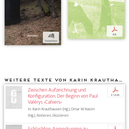
p
b
OA
Vormerken
Weitere Texte von Karin Krauthausen bei DIAPHANES
Zwischen Aufzeichnung und
p
Konfiguration. Der Beginn von Paul
€ 14,95
Valérys ›Cahiers‹
In: Karin Krauthausen (Hg.), Omar W. Nasim
(Hg.),
Notieren, Skizzieren
Schlachten. Anmerkungen zu
p