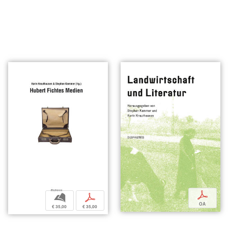
p
b
p
OA
€ 35,00
€ 35,00