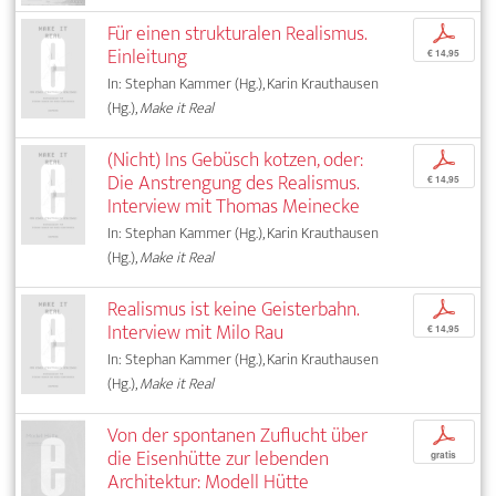
Für einen strukturalen Realismus.
p
Einleitung
€ 14,95
In: Stephan Kammer (Hg.), Karin Krauthausen
(Hg.),
Make it Real
(Nicht) Ins Gebüsch kotzen, oder:
p
Die Anstrengung des Realismus.
€ 14,95
Interview mit Thomas Meinecke
In: Stephan Kammer (Hg.), Karin Krauthausen
(Hg.),
Make it Real
Realismus ist keine Geisterbahn.
p
Interview mit Milo Rau
€ 14,95
In: Stephan Kammer (Hg.), Karin Krauthausen
(Hg.),
Make it Real
Von der spontanen Zuflucht über
p
die Eisenhütte zur lebenden
gratis
Architektur: Modell Hütte