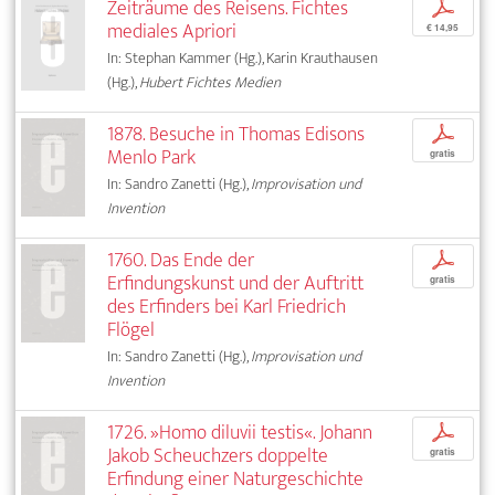
Zeiträume des Reisens. Fichtes
p
mediales Apriori
€ 14,95
In: Stephan Kammer (Hg.), Karin Krauthausen
(Hg.),
Hubert Fichtes Medien
1878. Besuche in Thomas Edisons
p
Menlo Park
gratis
In: Sandro Zanetti (Hg.),
Improvisation und
Invention
1760. Das Ende der
p
Erfindungskunst und der Auftritt
gratis
des Erfinders bei Karl Friedrich
Flögel
In: Sandro Zanetti (Hg.),
Improvisation und
Invention
1726. »Homo diluvii testis«. Johann
p
Jakob Scheuchzers doppelte
gratis
Erfindung einer Naturgeschichte