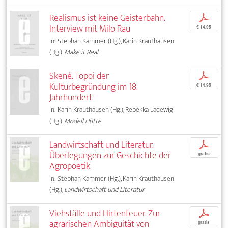
Realismus ist keine Geisterbahn.
p
Interview mit Milo Rau
€ 14,95
In: Stephan Kammer (Hg.), Karin Krauthausen
(Hg.),
Make it Real
Skené. Topoi der
p
Kulturbegründung im 18.
€ 14,95
Jahrhundert
In: Karin Krauthausen (Hg.), Rebekka Ladewig
(Hg.),
Modell Hütte
Landwirtschaft und Literatur.
p
Überlegungen zur Geschichte der
gratis
Agropoetik
In: Stephan Kammer (Hg.), Karin Krauthausen
(Hg.),
Landwirtschaft und Literatur
Viehställe und Hirtenfeuer. Zur
p
agrarischen Ambiguität von
gratis