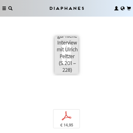
Diaphanes
Das Buch
existiert ja
gar nicht.
Interview
mit Ulrich
Peltzer
(S. 201 –
228)
p
€ 14,95