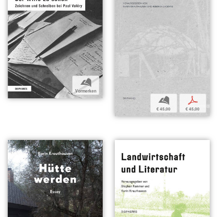
b
Vormerken
b
p
€ 45,00
€ 45,00