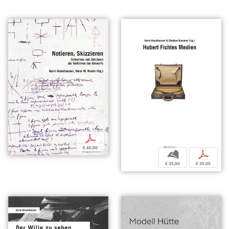
p
€ 40,00
b
p
€ 35,00
€ 35,00