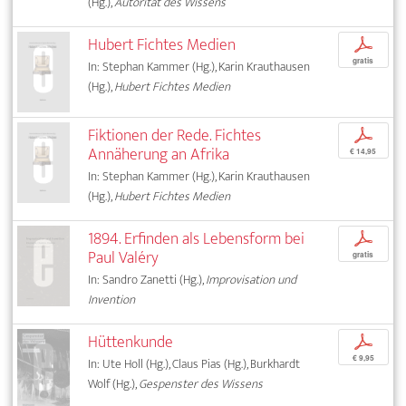
(Hg.),
Autorität des Wissens
Hubert Fichtes Medien
p
gratis
In: Stephan Kammer (Hg.), Karin Krauthausen
(Hg.),
Hubert Fichtes Medien
Fiktionen der Rede. Fichtes
p
Annäherung an Afrika
€ 14,95
In: Stephan Kammer (Hg.), Karin Krauthausen
(Hg.),
Hubert Fichtes Medien
1894. Erfinden als Lebensform bei
p
Paul Valéry
gratis
In: Sandro Zanetti (Hg.),
Improvisation und
Invention
Hüttenkunde
p
€ 9,95
In: Ute Holl (Hg.), Claus Pias (Hg.), Burkhardt
Wolf (Hg.),
Gespenster des Wissens