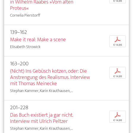
in Wilhelm Raabes »Vom alten
€ 14,95
Proteus«
Cornelia Pierstorff
139–162
Make it real: Make a scene
p
€ 14,95
Elisabeth Strowick
163–200
(Nicht) Ins Gebüsch kotzen, oder: Die
p
Anstrengung des Realismus. Interview
€ 14,95
mit Thomas Meinecke
Stephan Kammer, Karin Krauthausen, ...
201–228
Das Buch existiert ja gar nicht.
p
Interview mit Ulrich Peltzer
€ 14,95
Stephan Kammer, Karin Krauthausen, ...