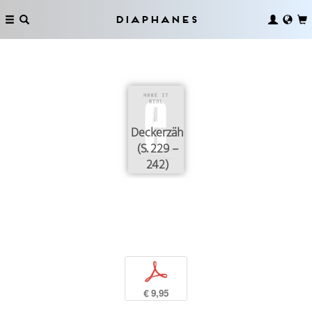
Diaphanes
Deckerzählung
(S. 229 –
242)
p
€ 9,95