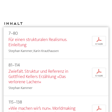
Inhalt
7–80
Für einen strukturalen Realismus.
p
Einleitung
€ 14,95
Stephan Kammer, Karin Krauthausen
81–114
Zwiefalt. Struktur und Referenz in
p
Gottfried Kellers Erzählung »Das
€ 14,95
verlorene Lachen«
Stephan Kammer
115–138
»Wie machen wir’s nun«. Worldmaking
p