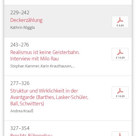
229–242
Deckerzählung
p
€ 9,95
Kathrin Röggla
243–276
Realismus ist keine Geisterbahn.
p
Interview mit Milo Rau
€ 14,95
Stephan Kammer, Karin Krauthausen, ...
277–326
Struktur und Wirklichkeit in der
p
Avantgarde (Barthes, Lasker-Schüler,
€ 14,95
Ball, Schwitters)
Andrea Krauß
327–354
Brechts Bühnenbau
p