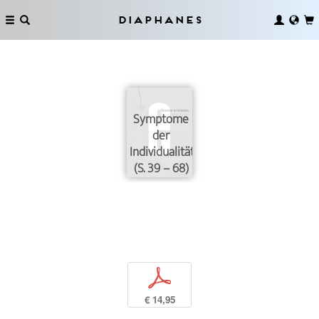
Diaphanes
Symptome
der
Individualität
(S. 39 – 68)
p
€ 14,95