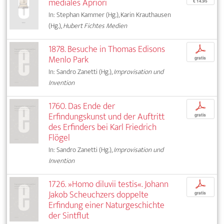
mediales Apriori
€ 14,95
In: Stephan Kammer (Hg.), Karin Krauthausen
(Hg.),
Hubert Fichtes Medien
1878. Besuche in Thomas Edisons
p
Menlo Park
gratis
In: Sandro Zanetti (Hg.),
Improvisation und
Invention
1760. Das Ende der
p
Erfindungskunst und der Auftritt
gratis
des Erfinders bei Karl Friedrich
Flögel
In: Sandro Zanetti (Hg.),
Improvisation und
Invention
1726. »Homo diluvii testis«. Johann
p
Jakob Scheuchzers doppelte
gratis
Erfindung einer Naturgeschichte
der Sintflut