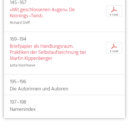
145–167
»Mit geschlossenen Augen«. De
p
Koonings ›Twist‹
€ 14,95
Richard Shiff
169–194
Briefpapier als Handlungsraum.
p
Praktiken der Selbstaufzeichnung bei
€ 14,95
Martin Kippenberger
Jutta Voorhoeve
195–196
Die Autorinnen und Autoren
197–198
Namenindex