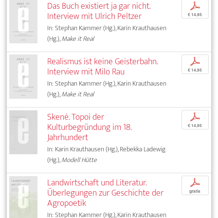
Das Buch existiert ja gar nicht.
p
Interview mit Ulrich Peltzer
€ 14,95
In: Stephan Kammer (Hg.), Karin Krauthausen
(Hg.),
Make it Real
Realismus ist keine Geisterbahn.
p
Interview mit Milo Rau
€ 14,95
In: Stephan Kammer (Hg.), Karin Krauthausen
(Hg.),
Make it Real
Skené. Topoi der
p
Kulturbegründung im 18.
€ 14,95
Jahrhundert
In: Karin Krauthausen (Hg.), Rebekka Ladewig
(Hg.),
Modell Hütte
Landwirtschaft und Literatur.
p
Überlegungen zur Geschichte der
gratis
Agropoetik
In: Stephan Kammer (Hg.), Karin Krauthausen