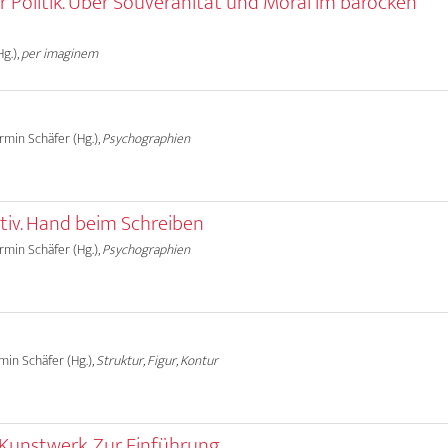
r Politik. Über Souveränität und Moral im barocken
g.),
per imaginem
Armin Schäfer (Hg.),
Psychographien
tiv. Hand beim Schreiben
Armin Schäfer (Hg.),
Psychographien
rmin Schäfer (Hg.),
Struktur, Figur, Kontur
Kunstwerk. Zur Einführung