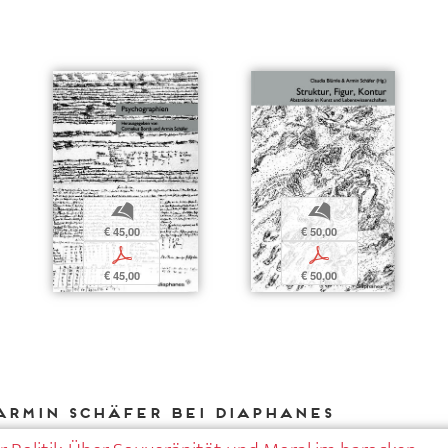
b
b
€ 45,00
€ 50,00
p
p
€ 45,00
€ 50,00
Armin Schäfer bei DIAPHANES