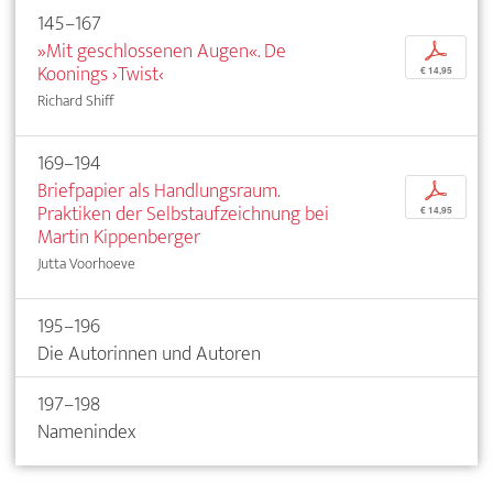
145–167
»Mit geschlossenen Augen«. De
p
Koonings ›Twist‹
€ 14,95
Richard Shiff
169–194
Briefpapier als Handlungsraum.
p
Praktiken der Selbstaufzeichnung bei
€ 14,95
Martin Kippenberger
Jutta Voorhoeve
195–196
Die Autorinnen und Autoren
197–198
Namenindex