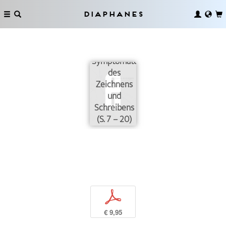
Diaphanes
Symptomatologie
des
Zeichnens
und
Schreibens
(S. 7 – 20)
p
€ 9,95