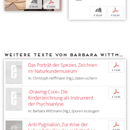
b
p
€ 39,95
€ 39,95
b
p
€ 50,00
€ 50,00
Weitere Texte von Barbara Wittmann bei DIAPHANES
Das Porträt der Spezies. Zeichnen
p
im Naturkundemuseum
€ 14,95
In: Christoph Hoffmann (Hg.),
Daten sichern
›Drawing Cure‹. Die
p
Kinderzeichnung als Instrument
€ 14,95
der Psychoanlyse
In: Barbara Wittmann (Hg.),
Spuren erzeugen
Anti-Pygmalion. Zur Krise der
p
€ 9,95