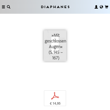
Diaphanes
»Mit
geschlossenen
Augen«
(S. 145 –
167)
p
€ 14,95