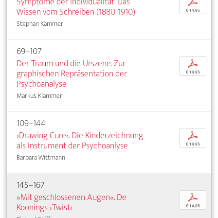
Symptome der Individualität. Das
p
Wissen vom Schreiben (1880-1910)
€ 14,95
Stephan Kammer
69–107
Der Traum und die Urszene. Zur
p
graphischen Repräsentation der
€ 14,95
Psychoanalyse
Markus Klammer
109–144
›Drawing Cure‹. Die Kinderzeichnung
p
als Instrument der Psychoanlyse
€ 14,95
Barbara Wittmann
145–167
»Mit geschlossenen Augen«. De
p
Koonings ›Twist‹
€ 14,95