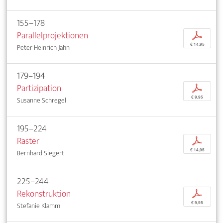
155–178
Parallelprojektionen
p
€ 14,95
Peter Heinrich Jahn
179–194
Partizipation
p
€ 9,95
Susanne Schregel
195–224
Raster
p
€ 14,95
Bernhard Siegert
225–244
Rekonstruktion
p
€ 9,95
Stefanie Klamm