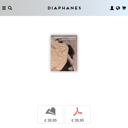
Diaphanes
b
p
€ 39,95
€ 39,95