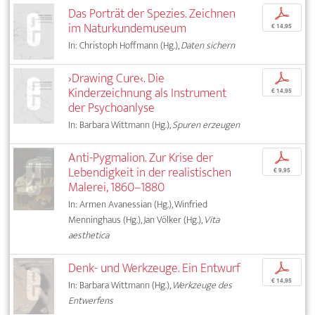
Das Porträt der Spezies. Zeichnen
p
im Naturkundemuseum
€ 14,95
In: Christoph Hoffmann (Hg.),
Daten sichern
›Drawing Cure‹. Die
p
Kinderzeichnung als Instrument
€ 14,95
der Psychoanlyse
In: Barbara Wittmann (Hg.),
Spuren erzeugen
Anti-Pygmalion. Zur Krise der
p
Lebendigkeit in der realistischen
€ 9,95
Malerei, 1860–1880
In: Armen Avanessian (Hg.), Winfried
Menninghaus (Hg.), Jan Völker (Hg.),
Vita
aesthetica
Denk- und Werkzeuge. Ein Entwurf
p
€ 14,95
In: Barbara Wittmann (Hg.),
Werkzeuge des
Entwerfens