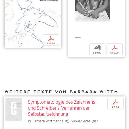
p
€ 40,00
b
p
€ 50,00
€ 50,00
Weitere Texte von Barbara Wittmann bei DIAPHANES
Symptomatologie des Zeichnens
p
und Schreibens. Verfahren der
€ 9,95
Selbstaufzeichnung
In: Barbara Wittmann (Hg.),
Spuren erzeugen