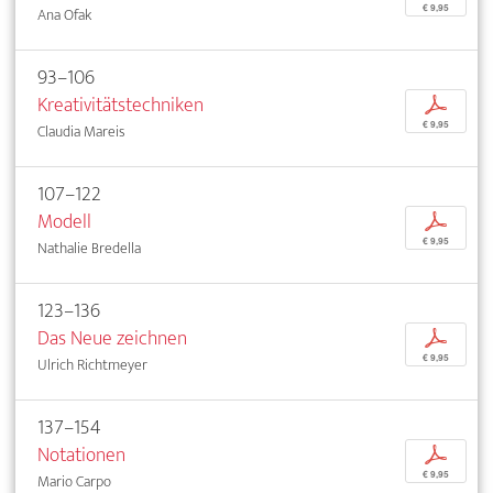
€ 9,95
Ana Ofak
93–106
Kreativitätstechniken
p
€ 9,95
Claudia Mareis
107–122
Modell
p
€ 9,95
Nathalie Bredella
123–136
Das Neue zeichnen
p
€ 9,95
Ulrich Richtmeyer
137–154
Notationen
p
€ 9,95
Mario Carpo