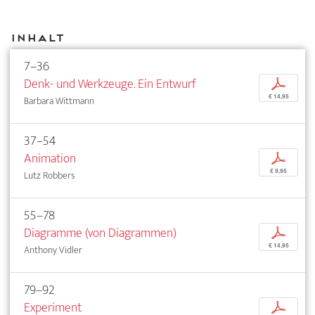
Inhalt
7–36
Denk- und Werkzeuge. Ein Entwurf
p
€ 14,95
Barbara Wittmann
37–54
Animation
p
€ 9,95
Lutz Robbers
55–78
Diagramme (von Diagrammen)
p
€ 14,95
Anthony Vidler
79–92
Experiment
p