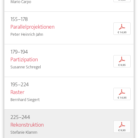
Mario Carpo
155–178
Parallelprojektionen
p
€ 14,95
Peter Heinrich Jahn
179–194
Partizipation
p
€ 9,95
Susanne Schregel
195–224
Raster
p
€ 14,95
Bernhard Siegert
225–244
Rekonstruktion
p
€ 9,95
Stefanie Klamm