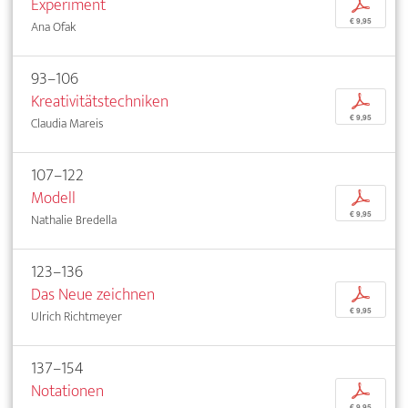
Experiment
p
€ 9,95
Ana Ofak
93–106
Kreativitätstechniken
p
€ 9,95
Claudia Mareis
107–122
Modell
p
€ 9,95
Nathalie Bredella
123–136
Das Neue zeichnen
p
€ 9,95
Ulrich Richtmeyer
137–154
Notationen
p
€ 9,95