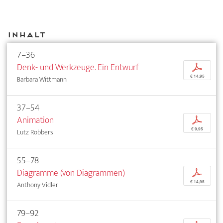
Inhalt
7–36
Denk- und Werkzeuge. Ein Entwurf
p
€ 14,95
Barbara Wittmann
37–54
Animation
p
€ 9,95
Lutz Robbers
55–78
Diagramme (von Diagrammen)
p
€ 14,95
Anthony Vidler
79–92