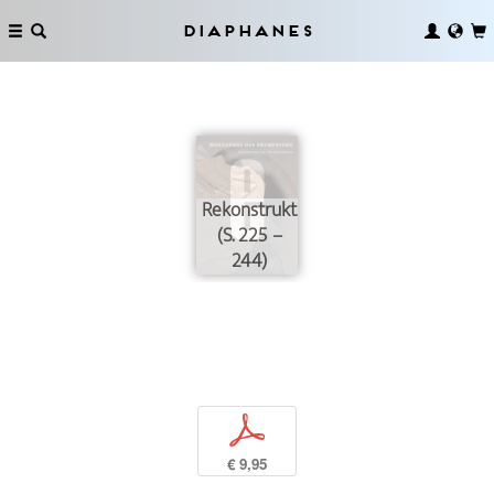
Diaphanes
Rekonstruktion
(S. 225 –
244)
p
€ 9,95