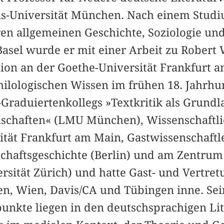
s-Universität München. Nach einem Studi
en allgemeinen Geschichte, Soziologie un
Basel wurde er mit einer Arbeit zu Robert
ation an der Goethe-Universität Frankfurt 
hilologischen Wissen im frühen 18. Jahrhun
-Graduiertenkollegs »Textkritik als Grund
nschaften« (LMU München), Wissenschaftli
ität Frankfurt am Main, Gastwissenschaft
nschaftsgeschichte (Berlin) und am Zentrum
rsität Zürich) und hatte Gast- und Vertret
n, Wien, Davis/CA und Tübingen inne. Sei
nkte liegen in den deutschsprachigen Lit