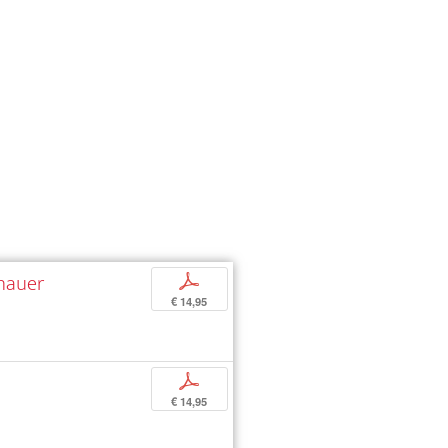
nhauer
p
€ 14,95
p
€ 14,95