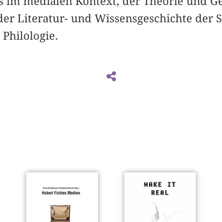
ts im medialen Kontext, der Theorie und G
er Literatur- und Wissensgeschichte der Sc
Philologie.