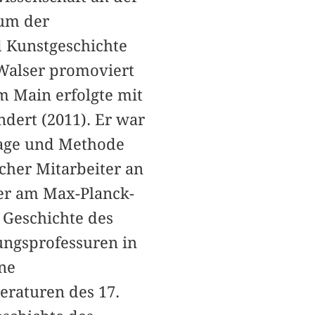
um der
d Kunstgeschichte
 Walser promoviert
am Main erfolgte mit
dert (2011). Er war
lage und Methode
cher Mitarbeiter an
ler am Max-Planck-
 Geschichte des
ungsprofessuren in
ne
eraturen des 17.