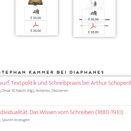
b
b
€ 35,00
€ 35,00
p
p
€ 35,00
€ 35,00
Stephan Kammer bei DIAPHANES
wurf. Textpolitik und Schreibpraxis bei Arthur Schope
), Omar W. Nasim (Hg.),
Notieren, Skizzieren
ividualität. Das Wissen vom Schreiben (1880-1910)
,
Spuren erzeugen