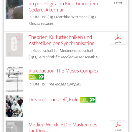
im post-digitalen Kino. Grandrieux,
€ 14,95
Godard, Akerman
In: Ute Holl (Hg.), Matthias Wittmann (Hg.),
Memoryscapes
Theorien, Kulturtechniken und
p
Ästhetiken der Synchronisation
gratis
In: Gesellschaft für Medienwissenschaft
(Hg.),
Zeitschrift für Medienwissenschaft 11
Introduction. The Moses Complex
OPEN
ACCESS
In: Ute Holl,
The Moses Complex
Dream, Clouds, Off, Exile
OPEN
ACCESS
Medien-Werden: Die Masken des
p
Fantômas
€ 7,95