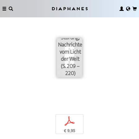
Diaphanes
Strahlung,
Störung,
Nachrichten
vom Licht
der Welt
(S. 209 –
220)
p
€ 9,95