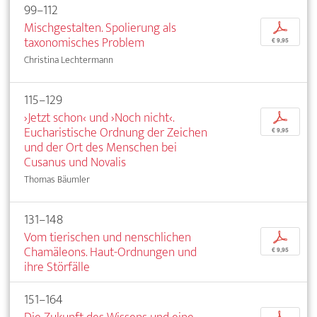
99–112
Mischgestalten. Spolierung als
p
taxonomisches Problem
€ 9,95
Christina Lechtermann
115–129
›Jetzt schon‹ und ›Noch nicht‹.
p
Eucharistische Ordnung der Zeichen
€ 9,95
und der Ort des Menschen bei
Cusanus und Novalis
Thomas Bäumler
131–148
Vom tierischen und nenschlichen
p
Chamäleons. Haut-Ordnungen und
€ 9,95
ihre Störfälle
151–164