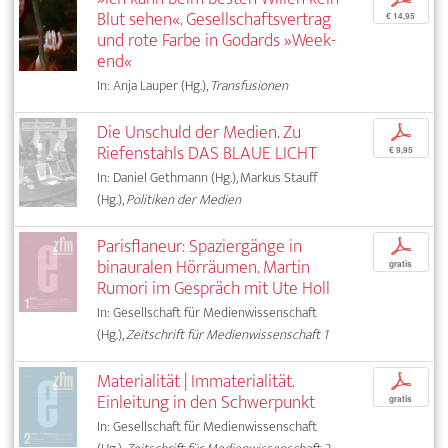
Blut sehen«. Gesellschaftsvertrag
€ 14,95
und rote Farbe in Godards »Week-
end«
In: Anja Lauper (Hg.),
Transfusionen
Die Unschuld der Medien. Zu
p
Riefenstahls DAS BLAUE LICHT
€ 9,95
In: Daniel Gethmann (Hg.), Markus Stauff
(Hg.),
Politiken der Medien
Parisflaneur: Spaziergänge in
p
binauralen Hörräumen. Martin
gratis
Rumori im Gespräch mit Ute Holl
In: Gesellschaft für Medienwissenschaft
(Hg.),
Zeitschrift für Medienwissenschaft 1
Materialität | Immaterialität.
p
Einleitung in den Schwerpunkt
gratis
In: Gesellschaft für Medienwissenschaft