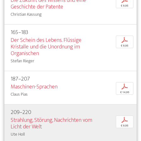
Die Zukunft des Wissens und eine
p
Geschichte der Patente
€ 9,95
Christian Kassung
165–183
Der Schein des Lebens. Flüssige
p
Kristalle und die Unordnung im
€ 9,95
Organischen
Stefan Rieger
187–207
Maschinen-Sprachen
p
€ 14,95
Claus Pias
209–220
Strahlung, Störung, Nachrichten vom
p
Licht der Welt
€ 9,95
Ute Holl