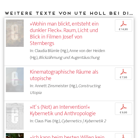
Weitere Texte von Ute Holl bei DIAPHANES
»Wohin man blickt, entsteht ein
p
dunkler Fleck«. Raum, Licht und
€ 14,95
Blick in Filmen Josef von
Sternbergs
In: Claudia Blümle (Hg.), Anne von der Heiden
(Hg.),
Blickzähmung und Augentäuschung
Kinematographische Räume als
p
utopische
€ 7,95
In: Annett Zinsmeister (Hg.),
Constructing
Utopia
»It’ s (Not) an Intervention!«
p
Kybernetik und Anthropologie
€ 9,95
In: Claus Pias (Hg.),
Cybernetics | Kybernetik 2
»Ich kann beim besten Willen kein
p