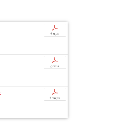
p
€ 9,95
p
gratis
e
p
€ 14,95