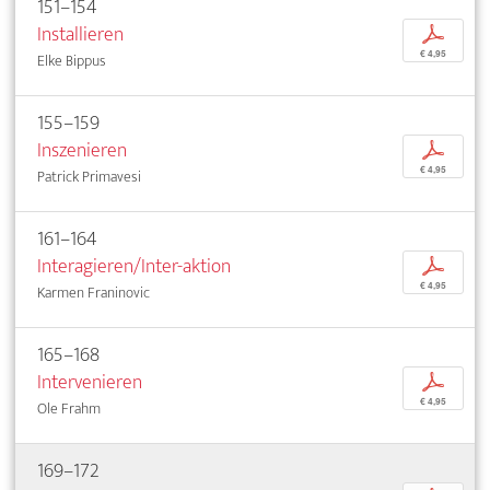
151–154
Installieren
p
€ 4,95
Elke Bippus
155–159
Inszenieren
p
€ 4,95
Patrick Primavesi
161–164
Interagieren/Inter-aktion
p
€ 4,95
Karmen Franinovic
165–168
Intervenieren
p
€ 4,95
Ole Frahm
169–172