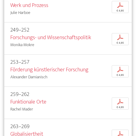
Werk und Prozess
p
€ 4,95
Julie Harboe
249–252
Forschungs- und Wissenschaftspolitik
p
€ 4,95
Monika Mokre
253–257
Förderung künstlerischer Forschung
p
€ 4,95
Alexander Damianisch
259–262
Funktionale Orte
p
€ 4,95
Rachel Mader
263–269
Globalisiertheit
p