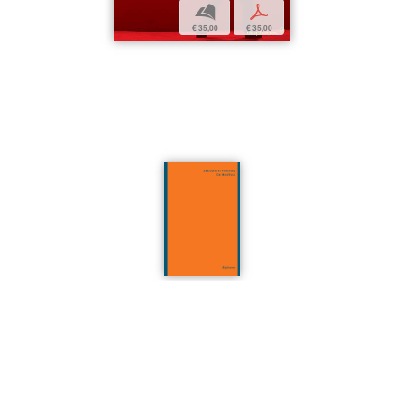
b
p
€ 35,00
€ 35,00