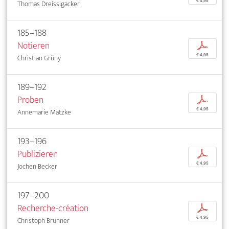
€ 4,95
Thomas Dreissigacker
185–188
Notieren
p
€ 4,95
Christian Grüny
189–192
Proben
p
€ 4,95
Annemarie Matzke
193–196
Publizieren
p
€ 4,95
Jochen Becker
197–200
Recherche-création
p
€ 4,95
Christoph Brunner