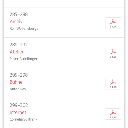
285–288
Archiv
p
€ 4,95
Rolf Wolfensberger
289–292
Atelier
p
€ 4,95
Peter Radelfinger
295–298
Bühne
p
€ 4,95
Anton Rey
299–302
Internet
p
€ 4,95
Cornelia Sollfrank