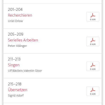
201–204
Recherchieren
p
€ 4,95
Uriel Orlow
205–209
Serielles Arbeiten
p
€ 4,95
Peter Ablinger
211–213
Singen
p
€ 4,95
Ulf Bästlein, Valentin Gloor
215–218
Übersetzen
p
€ 4,95
Sigrid Adorf