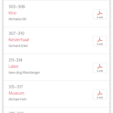
303–306
Kino
p
€ 4,95
Michaela Ott
307–310
Konzertsaal
p
€ 4,95
Gerhard Eckel
311–314
Labor
p
€ 4,95
Hans-Jörg Rheinberger
315–317
Museum
p
€ 4,95
Michael Fehr