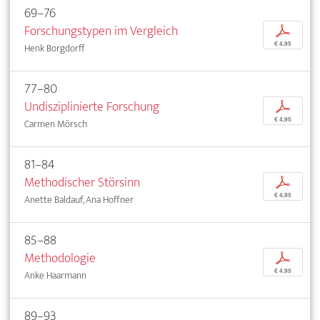
69–76
Forschungstypen im Vergleich
p
€ 4,95
Henk Borgdorff
77–80
Undisziplinierte Forschung
p
€ 4,95
Carmen Mörsch
81–84
Methodischer Störsinn
p
€ 4,95
Anette Baldauf, Ana Hoffner
85–88
Methodologie
p
€ 4,95
Anke Haarmann
89–93