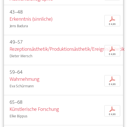
43–48
Erkenntnis (sinnliche)
p
€ 4,95
Jens Badura
49–57
Rezeptionsästhetik/Produktionsästhetik/Ereignisästhetik
p
€ 4,95
Dieter Mersch
59–64
Wahrnehmung
p
€ 4,95
Eva Schürmann
65–68
Künstlerische Forschung
p
€ 4,95
Elke Bippus