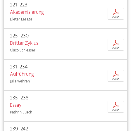
221–223
Akademisierung
p
€ 4,95
Dieter Lesage
225–230
Dritter Zyklus
p
€ 4,95
Giaco Schiesser
231–234
Aufführung
p
€ 4,95
Julia Wehren
235–238
Essay
p
€ 4,95
Kathrin Busch
239–242