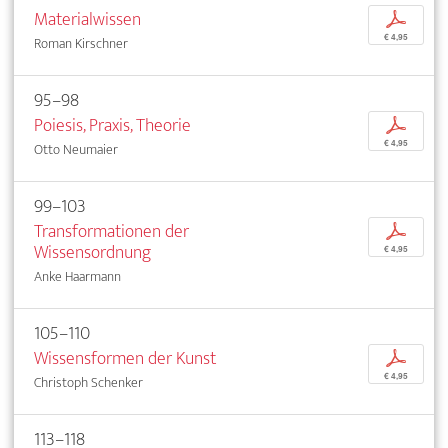
Materialwissen
p
€ 4,95
Roman Kirschner
95–98
Poiesis, Praxis, Theorie
p
€ 4,95
Otto Neumaier
99–103
Transformationen der
p
Wissensordnung
€ 4,95
Anke Haarmann
105–110
Wissensformen der Kunst
p
€ 4,95
Christoph Schenker
113–118