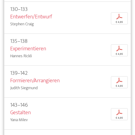
130–133
Entwerfen/Entwurf
p
€ 4,95
Stephen Craig
135–138
Experimentieren
p
€ 4,95
Hannes Rickli
139–142
Formieren/Arrangieren
p
€ 4,95
Judith Siegmund
143–146
Gestalten
p
€ 4,95
Yana Milev