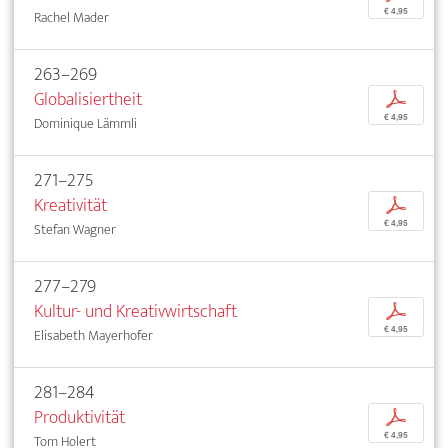
€ 4,95
Rachel Mader
263–269
Globalisiertheit
p
€ 4,95
Dominique Lämmli
271–275
Kreativität
p
€ 4,95
Stefan Wagner
277–279
Kultur- und Kreativwirtschaft
p
€ 4,95
Elisabeth Mayerhofer
281–284
Produktivität
p
€ 4,95
Tom Holert