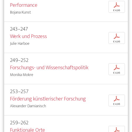
Performance
p
€ 4,95
Bojana Kunst
243–247
Werk und Prozess
p
€ 4,95
Julie Harboe
249–252
Forschungs- und Wissenschaftspolitik
p
€ 4,95
Monika Mokre
253–257
Förderung künstlerischer Forschung
p
€ 4,95
Alexander Damianisch
259–262
Funktionale Orte
p