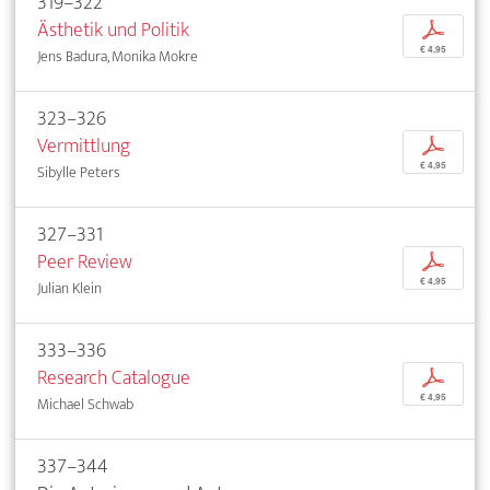
319–322
Ästhetik und Politik
p
€ 4,95
Jens Badura, Monika Mokre
323–326
Vermittlung
p
€ 4,95
Sibylle Peters
327–331
Peer Review
p
€ 4,95
Julian Klein
333–336
Research Catalogue
p
€ 4,95
Michael Schwab
337–344