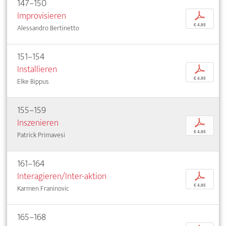
147–150
Improvisieren
p
€ 4,95
Alessandro Bertinetto
151–154
Installieren
p
€ 4,95
Elke Bippus
155–159
Inszenieren
p
€ 4,95
Patrick Primavesi
161–164
Interagieren/Inter-aktion
p
€ 4,95
Karmen Franinovic
165–168