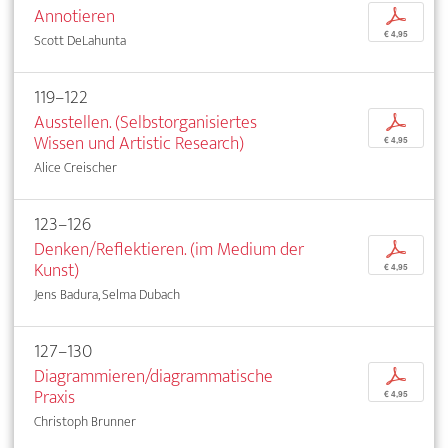
Annotieren
p
€ 4,95
Scott DeLahunta
119–122
Ausstellen. (Selbstorganisiertes
p
Wissen und Artistic Research)
€ 4,95
Alice Creischer
123–126
Denken/Reflektieren. (im Medium der
p
Kunst)
€ 4,95
Jens Badura, Selma Dubach
127–130
Diagrammieren/diagrammatische
p
Praxis
€ 4,95
Christoph Brunner