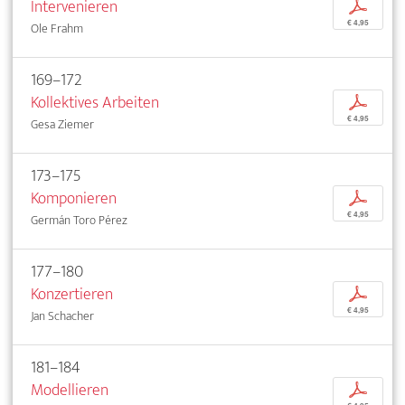
Intervenieren
p
€ 4,95
Ole Frahm
169–172
Kollektives Arbeiten
p
€ 4,95
Gesa Ziemer
173–175
Komponieren
p
€ 4,95
Germán Toro Pérez
177–180
Konzertieren
p
€ 4,95
Jan Schacher
181–184
Modellieren
p