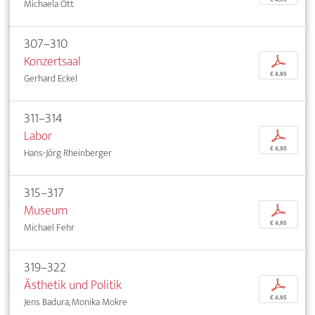
Michaela Ott
307–310
Konzertsaal
p
€ 4,95
Gerhard Eckel
311–314
Labor
p
€ 4,95
Hans-Jörg Rheinberger
315–317
Museum
p
€ 4,95
Michael Fehr
319–322
Ästhetik und Politik
p
€ 4,95
Jens Badura, Monika Mokre