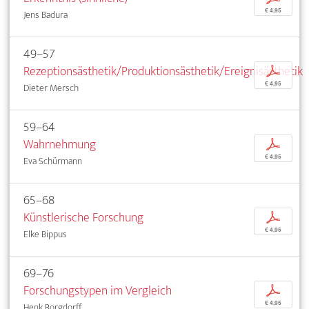
€ 4,95
Jens Badura
49–57
Rezeptionsästhetik/Produktionsästhetik/Ereignisästhetik
p
€ 4,95
Dieter Mersch
59–64
Wahrnehmung
p
€ 4,95
Eva Schürmann
65–68
Künstlerische Forschung
p
€ 4,95
Elke Bippus
69–76
Forschungstypen im Vergleich
p
€ 4,95
Henk Borgdorff