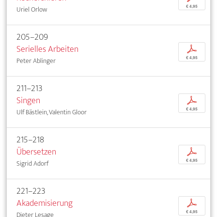
€ 4,95
Uriel Orlow
205–209
Serielles Arbeiten
p
€ 4,95
Peter Ablinger
211–213
Singen
p
€ 4,95
Ulf Bästlein, Valentin Gloor
215–218
Übersetzen
p
€ 4,95
Sigrid Adorf
221–223
Akademisierung
p
€ 4,95
Dieter Lesage