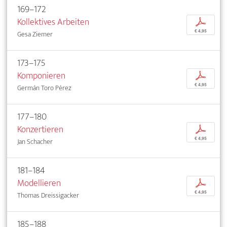
169–172
Kollektives Arbeiten
p
€ 4,95
Gesa Ziemer
173–175
Komponieren
p
€ 4,95
Germán Toro Pérez
177–180
Konzertieren
p
€ 4,95
Jan Schacher
181–184
Modellieren
p
€ 4,95
Thomas Dreissigacker
185–188