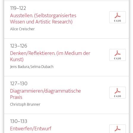
119–122
Ausstellen. (Selbstorganisiertes
p
Wissen und Artistic Research)
€ 4,95
Alice Creischer
123–126
Denken/Reflektieren. (im Medium der
p
Kunst)
€ 4,95
Jens Badura, Selma Dubach
127–130
Diagrammieren/diagrammatische
p
Praxis
€ 4,95
Christoph Brunner
130–133
Entwerfen/Entwurf
p