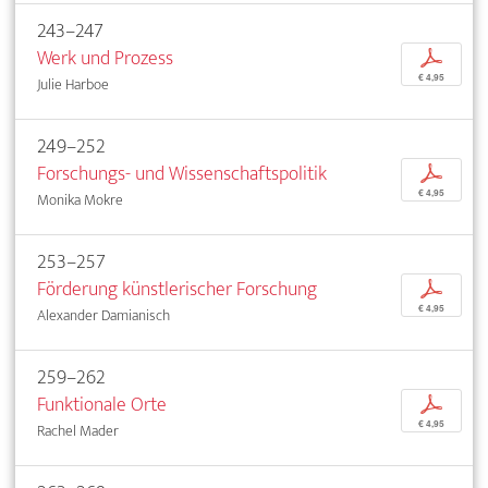
243–247
Werk und Prozess
p
€ 4,95
Julie Harboe
249–252
Forschungs- und Wissenschaftspolitik
p
€ 4,95
Monika Mokre
253–257
Förderung künstlerischer Forschung
p
€ 4,95
Alexander Damianisch
259–262
Funktionale Orte
p
€ 4,95
Rachel Mader