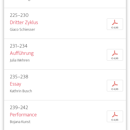
225–230
Dritter Zyklus
p
€ 4,95
Giaco Schiesser
231–234
Aufführung
p
€ 4,95
Julia Wehren
235–238
Essay
p
€ 4,95
Kathrin Busch
239–242
Performance
p
€ 4,95
Bojana Kunst