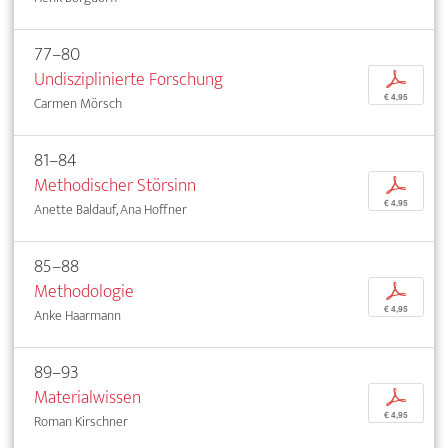
77–80
Undisziplinierte Forschung
p
€ 4,95
Carmen Mörsch
81–84
Methodischer Störsinn
p
€ 4,95
Anette Baldauf, Ana Hoffner
85–88
Methodologie
p
€ 4,95
Anke Haarmann
89–93
Materialwissen
p
€ 4,95
Roman Kirschner