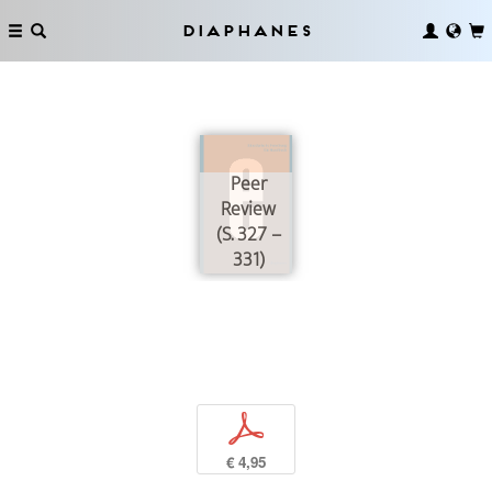
Diaphanes
Peer
Review
(S. 327 –
331)
p
€ 4,95