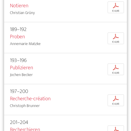
Notieren
p
€ 4,95
Christian Grüny
189–192
Proben
p
€ 4,95
Annemarie Matzke
193–196
Publizieren
p
€ 4,95
Jochen Becker
197–200
Recherche-création
p
€ 4,95
Christoph Brunner
201–204
Recherchieren
p