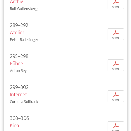
Archiv
p
€ 4,95
Rolf Wolfensberger
289–292
Atelier
p
€ 4,95
Peter Radelfinger
295–298
Bühne
p
€ 4,95
Anton Rey
299–302
Internet
p
€ 4,95
Cornelia Sollfrank
303–306
Kino
p
€ 4,95