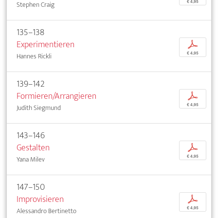
€ 4,95
Stephen Craig
135–138
Experimentieren
p
€ 4,95
Hannes Rickli
139–142
Formieren/Arrangieren
p
€ 4,95
Judith Siegmund
143–146
Gestalten
p
€ 4,95
Yana Milev
147–150
Improvisieren
p
€ 4,95
Alessandro Bertinetto