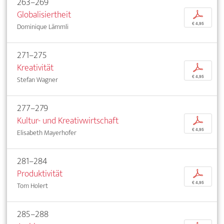
263–269
Globalisiertheit
p
€ 4,95
Dominique Lämmli
271–275
Kreativität
p
€ 4,95
Stefan Wagner
277–279
Kultur- und Kreativwirtschaft
p
€ 4,95
Elisabeth Mayerhofer
281–284
Produktivität
p
€ 4,95
Tom Holert
285–288