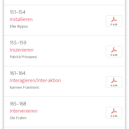
151–154
Installieren
p
€ 4,95
Elke Bippus
155–159
Inszenieren
p
€ 4,95
Patrick Primavesi
161–164
Interagieren/Inter-aktion
p
€ 4,95
Karmen Franinovic
165–168
Intervenieren
p
€ 4,95
Ole Frahm