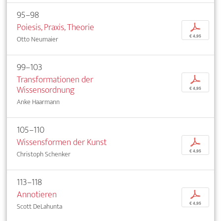
95–98
Poiesis, Praxis, Theorie
p
€ 4,95
Otto Neumaier
99–103
Transformationen der
p
Wissensordnung
€ 4,95
Anke Haarmann
105–110
Wissensformen der Kunst
p
€ 4,95
Christoph Schenker
113–118
Annotieren
p
€ 4,95
Scott DeLahunta