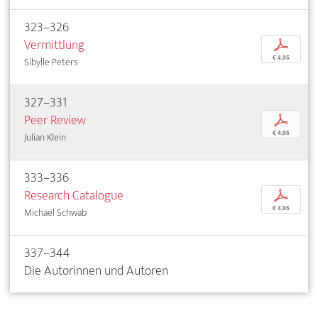
323–326
Vermittlung
p
€ 4,95
Sibylle Peters
327–331
Peer Review
p
€ 4,95
Julian Klein
333–336
Research Catalogue
p
€ 4,95
Michael Schwab
337–344
Die Autorinnen und Autoren