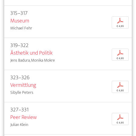
315–317
Museum
p
€ 4,95
Michael Fehr
319–322
Ästhetik und Politik
p
€ 4,95
Jens Badura, Monika Mokre
323–326
Vermittlung
p
€ 4,95
Sibylle Peters
327–331
Peer Review
p
€ 4,95
Julian Klein