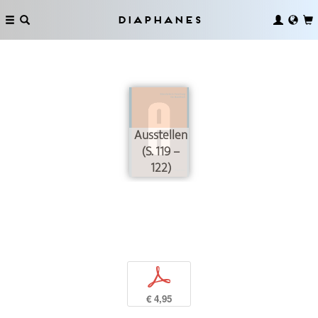
Diaphanes
Ausstellen
(S. 119 –
122)
p
€ 4,95