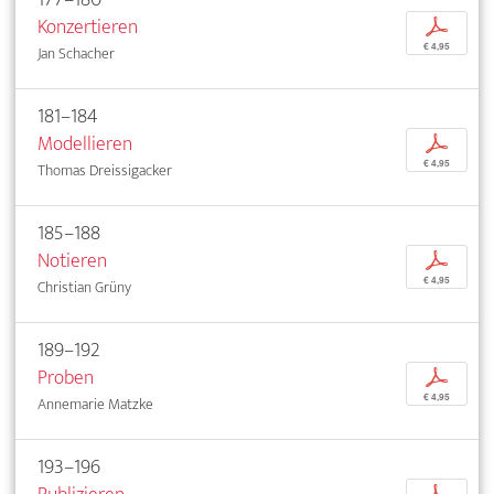
Konzertieren
p
€ 4,95
Jan Schacher
181–184
Modellieren
p
€ 4,95
Thomas Dreissigacker
185–188
Notieren
p
€ 4,95
Christian Grüny
189–192
Proben
p
€ 4,95
Annemarie Matzke
193–196