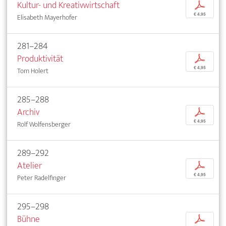
Kultur- und Kreativwirtschaft
p
€ 4,95
Elisabeth Mayerhofer
281–284
Produktivität
p
€ 4,95
Tom Holert
285–288
Archiv
p
€ 4,95
Rolf Wolfensberger
289–292
Atelier
p
€ 4,95
Peter Radelfinger
295–298
Bühne
p