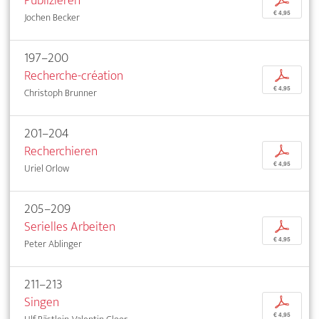
Publizieren
p
€ 4,95
Jochen Becker
197–200
Recherche-création
p
€ 4,95
Christoph Brunner
201–204
Recherchieren
p
€ 4,95
Uriel Orlow
205–209
Serielles Arbeiten
p
€ 4,95
Peter Ablinger
211–213
Singen
p
€ 4,95