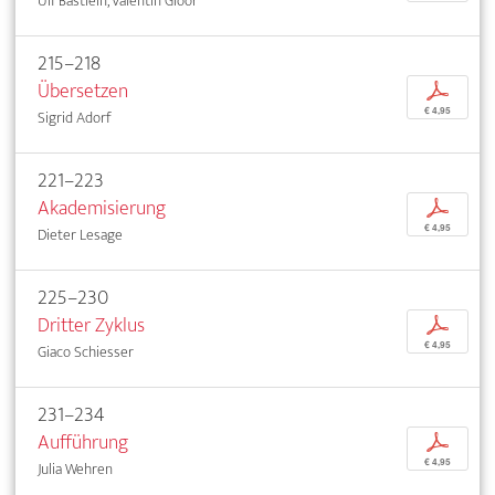
Ulf Bästlein, Valentin Gloor
215–218
Übersetzen
p
€ 4,95
Sigrid Adorf
221–223
Akademisierung
p
€ 4,95
Dieter Lesage
225–230
Dritter Zyklus
p
€ 4,95
Giaco Schiesser
231–234
Aufführung
p
€ 4,95
Julia Wehren