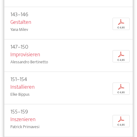
143–146
Gestalten
p
€ 4,95
Yana Milev
147–150
Improvisieren
p
€ 4,95
Alessandro Bertinetto
151–154
Installieren
p
€ 4,95
Elke Bippus
155–159
Inszenieren
p
€ 4,95
Patrick Primavesi