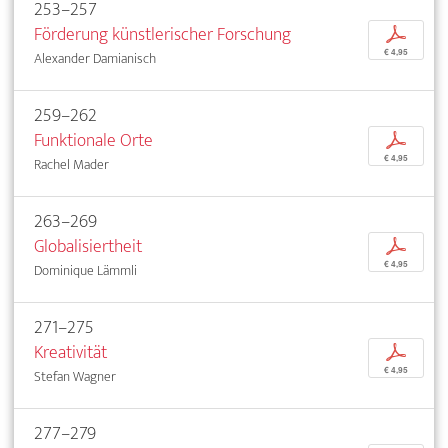
253–257
Förderung künstlerischer Forschung
p
€ 4,95
Alexander Damianisch
259–262
Funktionale Orte
p
€ 4,95
Rachel Mader
263–269
Globalisiertheit
p
€ 4,95
Dominique Lämmli
271–275
Kreativität
p
€ 4,95
Stefan Wagner
277–279