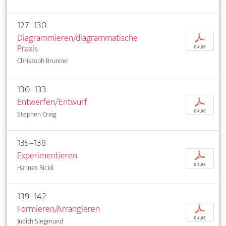
127–130
Diagrammieren/diagrammatische
p
Praxis
€ 4,95
Christoph Brunner
130–133
Entwerfen/Entwurf
p
€ 4,95
Stephen Craig
135–138
Experimentieren
p
€ 4,95
Hannes Rickli
139–142
Formieren/Arrangieren
p
€ 4,95
Judith Siegmund