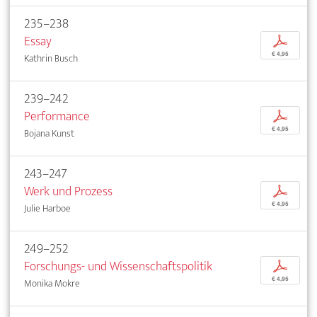
235–238
Essay
p
€ 4,95
Kathrin Busch
239–242
Performance
p
€ 4,95
Bojana Kunst
243–247
Werk und Prozess
p
€ 4,95
Julie Harboe
249–252
Forschungs- und Wissenschaftspolitik
p
€ 4,95
Monika Mokre