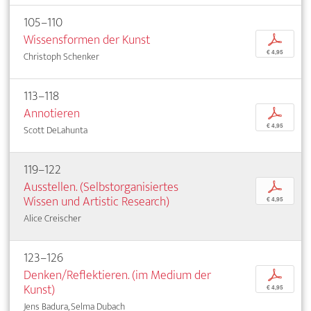
105–110
Wissensformen der Kunst
p
€ 4,95
Christoph Schenker
113–118
Annotieren
p
€ 4,95
Scott DeLahunta
119–122
Ausstellen. (Selbstorganisiertes
p
Wissen und Artistic Research)
€ 4,95
Alice Creischer
123–126
Denken/Reflektieren. (im Medium der
p
Kunst)
€ 4,95
Jens Badura, Selma Dubach