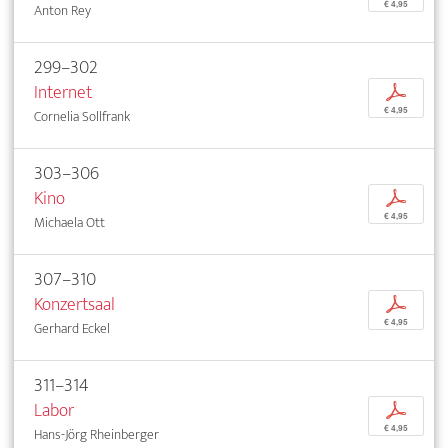
€ 4,95
Anton Rey
299–302
Internet
p
€ 4,95
Cornelia Sollfrank
303–306
Kino
p
€ 4,95
Michaela Ott
307–310
Konzertsaal
p
€ 4,95
Gerhard Eckel
311–314
Labor
p
€ 4,95
Hans-Jörg Rheinberger