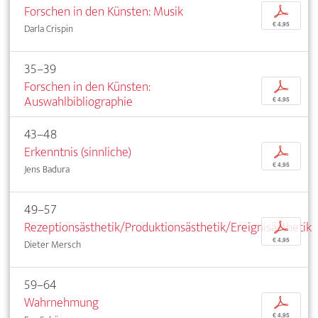
Forschen in den Künsten: Musik
p
€ 4,95
Darla Crispin
35–39
Forschen in den Künsten:
p
Auswahlbibliographie
€ 4,95
43–48
Erkenntnis (sinnliche)
p
€ 4,95
Jens Badura
49–57
Rezeptionsästhetik/Produktionsästhetik/Ereignisästhetik
p
€ 4,95
Dieter Mersch
59–64
Wahrnehmung
p
€ 4,95