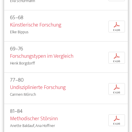
Eva Schürmann
65–68
Künstlerische Forschung
p
€ 4,95
Elke Bippus
69–76
Forschungstypen im Vergleich
p
€ 4,95
Henk Borgdorff
77–80
Undisziplinierte Forschung
p
€ 4,95
Carmen Mörsch
81–84
Methodischer Störsinn
p
€ 4,95
Anette Baldauf, Ana Hoffner