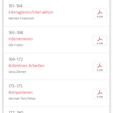
161–164
Interagieren/Inter-aktion
p
€ 4,95
Karmen Franinovic
165–168
Intervenieren
p
€ 4,95
Ole Frahm
169–172
Kollektives Arbeiten
p
€ 4,95
Gesa Ziemer
173–175
Komponieren
p
€ 4,95
Germán Toro Pérez
177–180