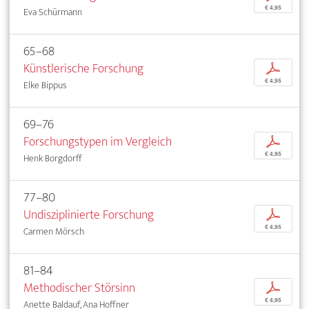
€ 4,95
Eva Schürmann
65–68
Künstlerische Forschung
p
€ 4,95
Elke Bippus
69–76
Forschungstypen im Vergleich
p
€ 4,95
Henk Borgdorff
77–80
Undisziplinierte Forschung
p
€ 4,95
Carmen Mörsch
81–84
Methodischer Störsinn
p
€ 4,95
Anette Baldauf, Ana Hoffner