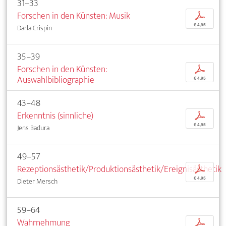
31–33
Forschen in den Künsten: Musik
p
€ 4,95
Darla Crispin
35–39
Forschen in den Künsten:
p
Auswahlbibliographie
€ 4,95
43–48
Erkenntnis (sinnliche)
p
€ 4,95
Jens Badura
49–57
Rezeptionsästhetik/Produktionsästhetik/Ereignisästhetik
p
€ 4,95
Dieter Mersch
59–64
Wahrnehmung
p