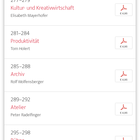
277–279
Kultur- und Kreativwirtschaft
p
€ 4,95
Elisabeth Mayerhofer
281–284
Produktivität
p
€ 4,95
Tom Holert
285–288
Archiv
p
€ 4,95
Rolf Wolfensberger
289–292
Atelier
p
€ 4,95
Peter Radelfinger
295–298