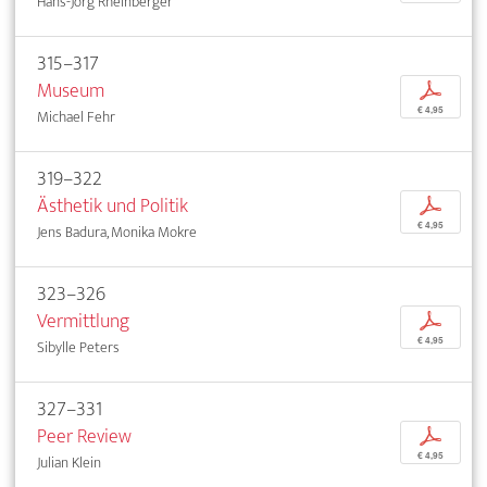
Hans-Jörg Rheinberger
315–317
Museum
p
€ 4,95
Michael Fehr
319–322
Ästhetik und Politik
p
€ 4,95
Jens Badura, Monika Mokre
323–326
Vermittlung
p
€ 4,95
Sibylle Peters
327–331
Peer Review
p
€ 4,95
Julian Klein