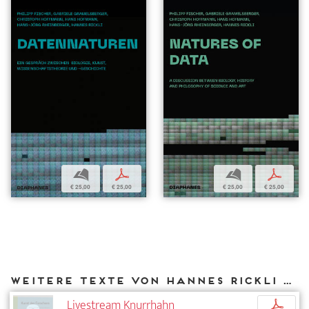
b
p
b
p
€ 25,00
€ 25,00
€ 25,00
€ 25,00
Weitere Texte von Hannes Rickli bei DIAPHANES
Livestream Knurrhahn
p