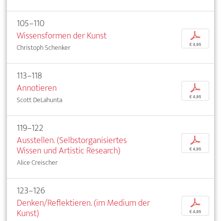
105–110
Wissensformen der Kunst
p
€ 4,95
Christoph Schenker
113–118
Annotieren
p
€ 4,95
Scott DeLahunta
119–122
Ausstellen. (Selbstorganisiertes
p
Wissen und Artistic Research)
€ 4,95
Alice Creischer
123–126
Denken/Reflektieren. (im Medium der
p
Kunst)
€ 4,95