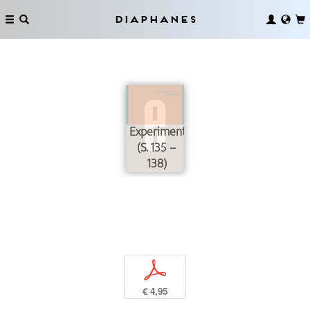
Diaphanes
Experimentieren
(S. 135 –
138)
p
€ 4,95