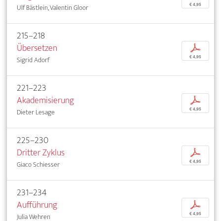
€ 4,95
Ulf Bästlein, Valentin Gloor
215–218
Übersetzen
p
€ 4,95
Sigrid Adorf
221–223
Akademisierung
p
€ 4,95
Dieter Lesage
225–230
Dritter Zyklus
p
€ 4,95
Giaco Schiesser
231–234
Aufführung
p
€ 4,95
Julia Wehren