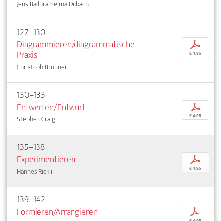
Jens Badura, Selma Dubach
127–130
Diagrammieren/diagrammatische
p
Praxis
€ 4,95
Christoph Brunner
130–133
Entwerfen/Entwurf
p
€ 4,95
Stephen Craig
135–138
Experimentieren
p
€ 4,95
Hannes Rickli
139–142
Formieren/Arrangieren
p
€ 4,95