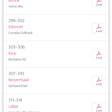
Bühne
p
€ 4,95
Anton Rey
299–302
Internet
p
€ 4,95
Cornelia Sollfrank
303–306
Kino
p
€ 4,95
Michaela Ott
307–310
Konzertsaal
p
€ 4,95
Gerhard Eckel
311–314
Labor
p
€ 4,95