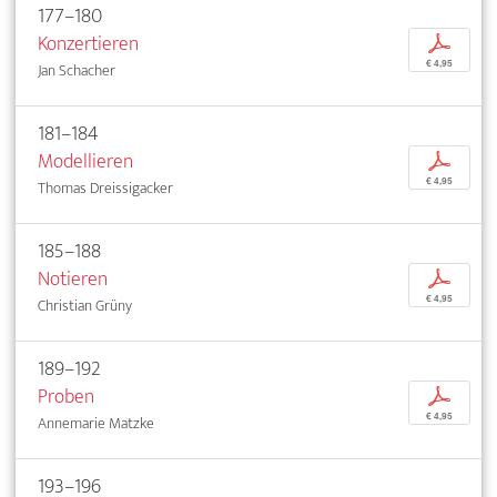
177–180
Konzertieren
p
€ 4,95
Jan Schacher
181–184
Modellieren
p
€ 4,95
Thomas Dreissigacker
185–188
Notieren
p
€ 4,95
Christian Grüny
189–192
Proben
p
€ 4,95
Annemarie Matzke
193–196