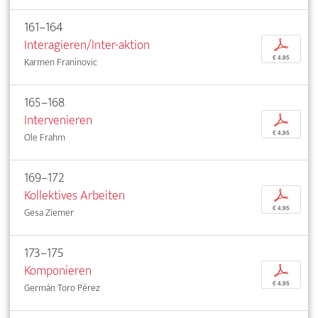
161–164
Interagieren/Inter-aktion
p
€ 4,95
Karmen Franinovic
165–168
Intervenieren
p
€ 4,95
Ole Frahm
169–172
Kollektives Arbeiten
p
€ 4,95
Gesa Ziemer
173–175
Komponieren
p
€ 4,95
Germán Toro Pérez