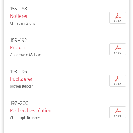
185–188
Notieren
p
€ 4,95
Christian Grüny
189–192
Proben
p
€ 4,95
Annemarie Matzke
193–196
Publizieren
p
€ 4,95
Jochen Becker
197–200
Recherche-création
p
€ 4,95
Christoph Brunner