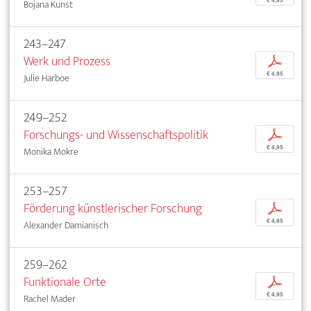
€ 4,95
Bojana Kunst
243–247
Werk und Prozess
p
€ 4,95
Julie Harboe
249–252
Forschungs- und Wissenschaftspolitik
p
€ 4,95
Monika Mokre
253–257
Förderung künstlerischer Forschung
p
€ 4,95
Alexander Damianisch
259–262
Funktionale Orte
p
€ 4,95
Rachel Mader