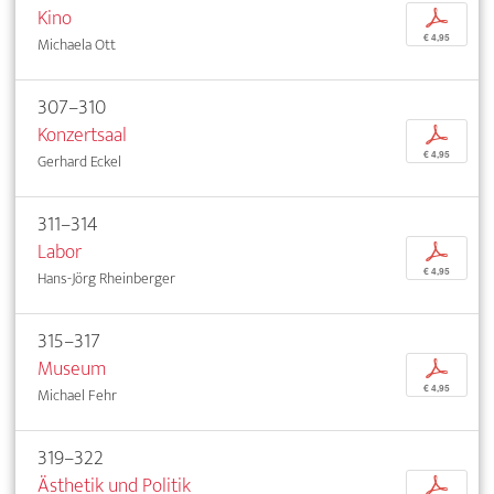
Kino
p
€ 4,95
Michaela Ott
307–310
Konzertsaal
p
€ 4,95
Gerhard Eckel
311–314
Labor
p
€ 4,95
Hans-Jörg Rheinberger
315–317
Museum
p
€ 4,95
Michael Fehr
319–322
Ästhetik und Politik
p