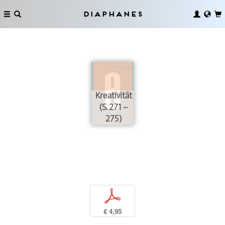
Diaphanes
Kreativität
(S. 271 –
275)
p
€ 4,95