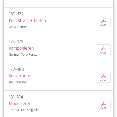
169–172
Kollektives Arbeiten
p
€ 4,95
Gesa Ziemer
173–175
Komponieren
p
€ 4,95
Germán Toro Pérez
177–180
Konzertieren
p
€ 4,95
Jan Schacher
181–184
Modellieren
p
€ 4,95
Thomas Dreissigacker