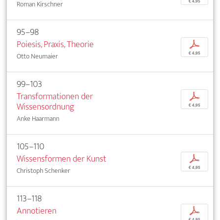
€ 4,95
Roman Kirschner
95–98
Poiesis, Praxis, Theorie
p
€ 4,95
Otto Neumaier
99–103
Transformationen der
p
Wissensordnung
€ 4,95
Anke Haarmann
105–110
Wissensformen der Kunst
p
€ 4,95
Christoph Schenker
113–118
Annotieren
p
€ 4,95