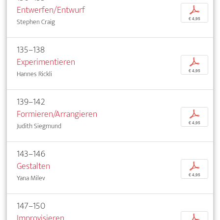
Entwerfen/Entwurf
p
€ 4,95
Stephen Craig
135–138
Experimentieren
p
€ 4,95
Hannes Rickli
139–142
Formieren/Arrangieren
p
€ 4,95
Judith Siegmund
143–146
Gestalten
p
€ 4,95
Yana Milev
147–150
Improvisieren
p