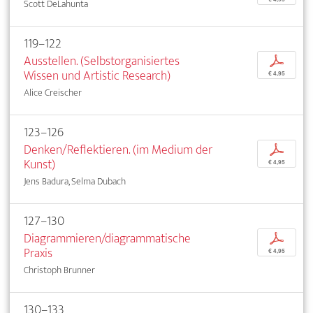
Scott DeLahunta
119–122
Ausstellen. (Selbstorganisiertes
p
Wissen und Artistic Research)
€ 4,95
Alice Creischer
123–126
Denken/Reflektieren. (im Medium der
p
Kunst)
€ 4,95
Jens Badura, Selma Dubach
127–130
Diagrammieren/diagrammatische
p
Praxis
€ 4,95
Christoph Brunner
130–133