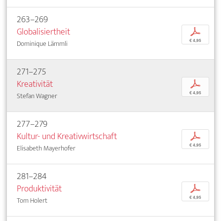
263–269
Globalisiertheit
p
€ 4,95
Dominique Lämmli
271–275
Kreativität
p
€ 4,95
Stefan Wagner
277–279
Kultur- und Kreativwirtschaft
p
€ 4,95
Elisabeth Mayerhofer
281–284
Produktivität
p
€ 4,95
Tom Holert