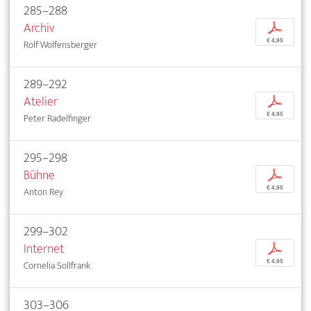
285–288
Archiv
p
€ 4,95
Rolf Wolfensberger
289–292
Atelier
p
€ 4,95
Peter Radelfinger
295–298
Bühne
p
€ 4,95
Anton Rey
299–302
Internet
p
€ 4,95
Cornelia Sollfrank
303–306