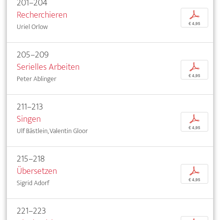
201–204
Recherchieren
p
€ 4,95
Uriel Orlow
205–209
Serielles Arbeiten
p
€ 4,95
Peter Ablinger
211–213
Singen
p
€ 4,95
Ulf Bästlein, Valentin Gloor
215–218
Übersetzen
p
€ 4,95
Sigrid Adorf
221–223