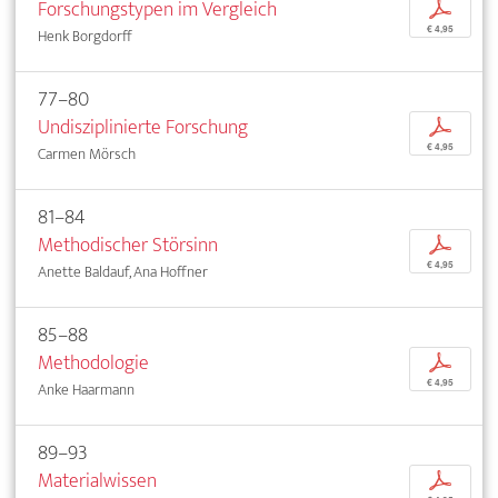
Forschungstypen im Vergleich
p
€ 4,95
Henk Borgdorff
77–80
Undisziplinierte Forschung
p
€ 4,95
Carmen Mörsch
81–84
Methodischer Störsinn
p
€ 4,95
Anette Baldauf, Ana Hoffner
85–88
Methodologie
p
€ 4,95
Anke Haarmann
89–93
Materialwissen
p