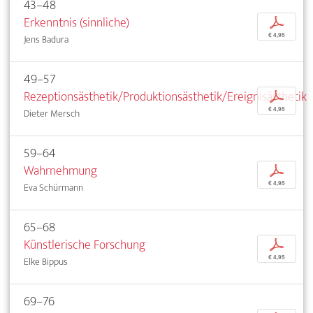
43–48
Erkenntnis (sinnliche)
p
€ 4,95
Jens Badura
49–57
Rezeptionsästhetik/Produktionsästhetik/Ereignisästhetik
p
€ 4,95
Dieter Mersch
59–64
Wahrnehmung
p
€ 4,95
Eva Schürmann
65–68
Künstlerische Forschung
p
€ 4,95
Elke Bippus
69–76