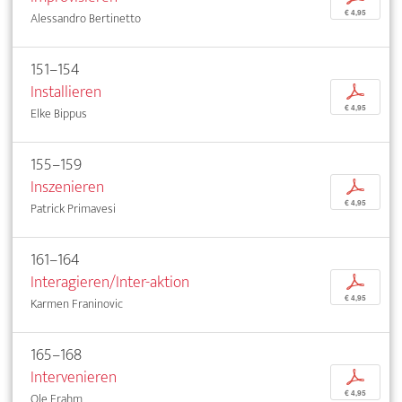
€ 4,95
Alessandro Bertinetto
151–154
Installieren
p
€ 4,95
Elke Bippus
155–159
Inszenieren
p
€ 4,95
Patrick Primavesi
161–164
Interagieren/Inter-aktion
p
€ 4,95
Karmen Franinovic
165–168
Intervenieren
p
€ 4,95
Ole Frahm