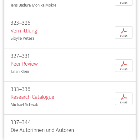
€ 4,95
Jens Badura, Monika Mokre
323–326
Vermittlung
p
€ 4,95
Sibylle Peters
327–331
Peer Review
p
€ 4,95
Julian Klein
333–336
Research Catalogue
p
€ 4,95
Michael Schwab
337–344
Die Autorinnen und Autoren