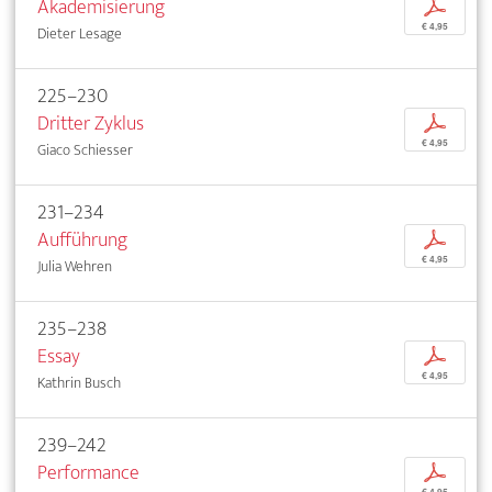
Akademisierung
p
€ 4,95
Dieter Lesage
225–230
Dritter Zyklus
p
€ 4,95
Giaco Schiesser
231–234
Aufführung
p
€ 4,95
Julia Wehren
235–238
Essay
p
€ 4,95
Kathrin Busch
239–242
Performance
p