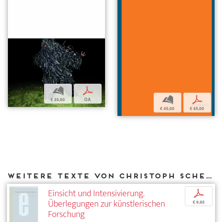
b
p
b
p
€ 35,00
OA
€ 45,00
€ 45,00
Weitere Texte von Christoph Schenker bei DIAPHANES
Einsicht und Intensivierung.
p
Überlegungen zur künstlerischen
€ 9,95
Forschung