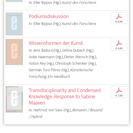
In: Elke Bippus (Hg.),
Kunst des Forschens
Podiumsdiskussion
p
€ 9,95
In: Elke Bippus (Hg.),
Kunst des Forschens
Wissensformen der Kunst
p
€ 4,95
In: Jens Badura (Hg.), Selma Dubach (Hg.),
Anke Haarmann (Hg.), Dieter Mersch (Hg.),
Anton Rey (Hg.), Christoph Schenker (Hg.),
Germán Toro Pérez (Hg.),
Künstlerische
Forschung. Ein Handbuch
Transdisciplinarity and Condensed
p
Knowledge. Response to Sabine
€ 7,95
Maasen
In: Hartmut von Sass (Hg.),
Between / Beyond
/ Hybrid