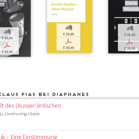
b
b
b
€ 59,95
€ 39,95
€ 45,00
p
p
p
€ 59,95
€ 39,95
€ 45,00
Claus Pias bei DIAPHANES
t des (Ausser-)Irdischen
.),
Constructing Utopia
tik – Eine Einstimmung