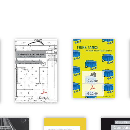
b
€ 20,00
p
p
€ 20,00
€ 50,00