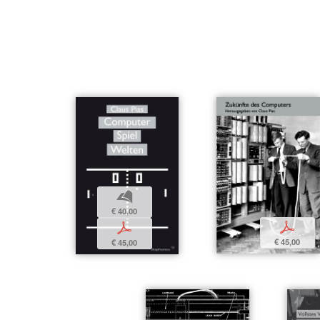
b
€ 40,00
p
p
€ 45,00
€ 45,00