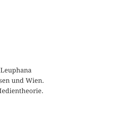
r Leuphana
ssen und Wien.
edientheorie.