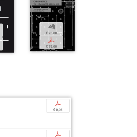
b
€ 75,00
p
€ 75,00
p
€ 9,95
p