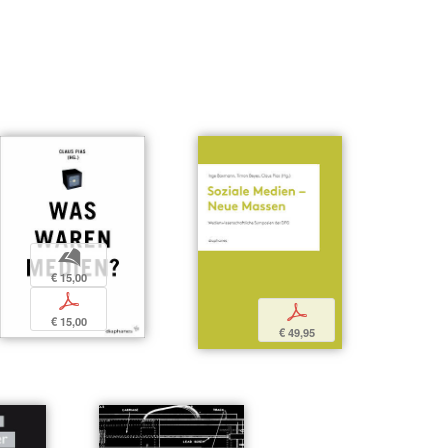
b
€ 15,00
p
p
€ 15,00
€ 49,95