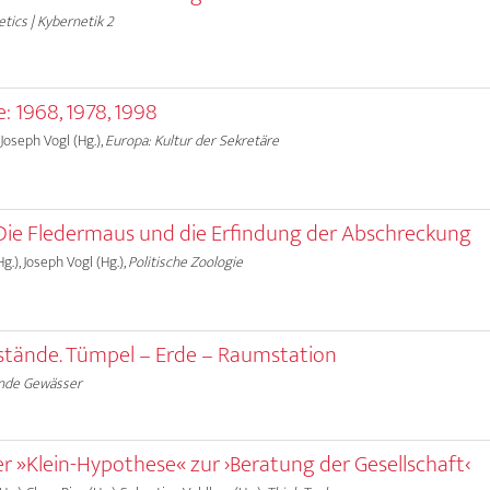
tics | Kybernetik 2
e: 1968, 1978, 1998
 Joseph Vogl (Hg.),
Europa: Kultur der Sekretäre
 Die Fledermaus und die Erfindung der Abschreckung
g.), Joseph Vogl (Hg.),
Politische Zoologie
stände. Tümpel – Erde – Raumstation
nde Gewässer
er »Klein-Hypothese« zur ›Beratung der Gesellschaft‹