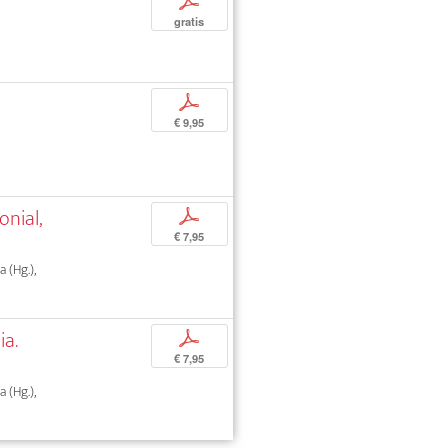
p
gratis
p
€ 9,95
nial,
p
€ 7,95
 (Hg.),
ia.
p
€ 7,95
 (Hg.),