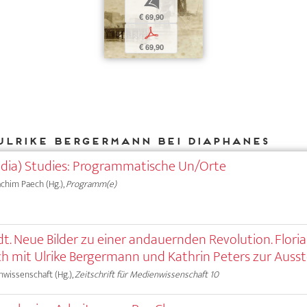
b
€ 69,90
p
€ 69,90
Ulrike Bergermann bei DIAPHANES
dia) Studies: Programmatische Un/Orte
oachim Paech (Hg.),
Programm(e)
dt. Neue Bilder zu einer andauernden Revolution. Flori
h mit Ulrike Bergermann und Kathrin Peters zur Ausst
nwissenschaft (Hg.),
Zeitschrift für Medienwissenschaft 10