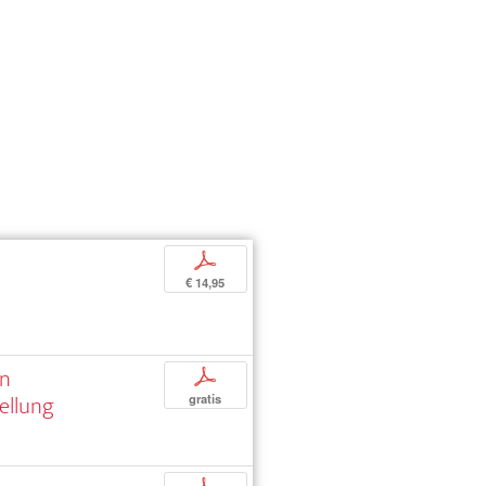
p
€ 14,95
an
p
ellung
gratis