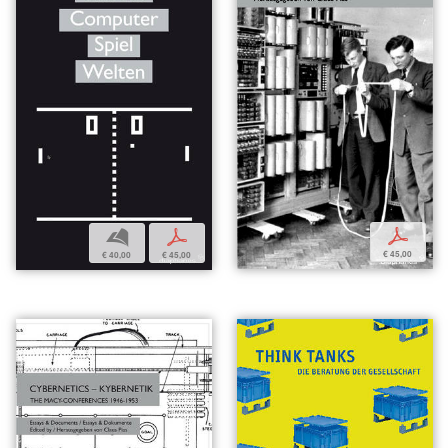
p
b
p
€ 45,00
€ 40,00
€ 45,00