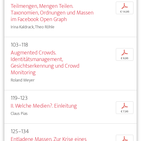
Teilmengen, Mengen Teilen.
p
Taxonomien, Ordnungen und Massen
€ 14,95
im Facebook Open Graph
Irina Kaldrack, Theo Röhle
103–118
Augmented Crowds.
p
Identitätsmanagement,
€ 9,95
Gesichtserkennung und Crowd
Monitoring
Roland Meyer
119–123
II. Welche Medien?. Einleitung
p
€ 7,95
Claus Pias
125–134
Entladene Massen. Zur Krise eines
p