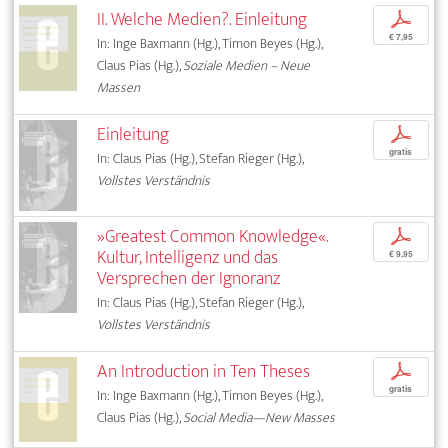
II. Welche Medien?. Einleitung
p
€ 7,95
In: Inge Baxmann (Hg.), Timon Beyes (Hg.),
Claus Pias (Hg.),
Soziale Medien – Neue
Massen
Einleitung
p
gratis
In: Claus Pias (Hg.), Stefan Rieger (Hg.),
Vollstes Verständnis
»Greatest Common Knowledge«.
p
Kultur, Intelligenz und das
€ 9,95
Versprechen der Ignoranz
In: Claus Pias (Hg.), Stefan Rieger (Hg.),
Vollstes Verständnis
An Introduction in Ten Theses
p
gratis
In: Inge Baxmann (Hg.), Timon Beyes (Hg.),
Claus Pias (Hg.),
Social Media—New Masses