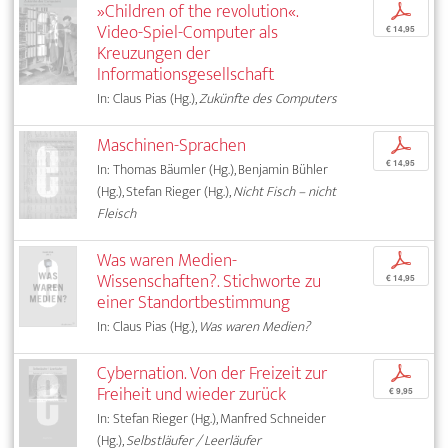
»Children of the revolution«.
p
Video-Spiel-Computer als
€ 14,95
Kreuzungen der
Informationsgesellschaft
In: Claus Pias (Hg.),
Zukünfte des Computers
Maschinen-Sprachen
p
€ 14,95
In: Thomas Bäumler (Hg.), Benjamin Bühler
(Hg.), Stefan Rieger (Hg.),
Nicht Fisch – nicht
Fleisch
Was waren Medien-
p
Wissenschaften?. Stichworte zu
€ 14,95
einer Standortbestimmung
In: Claus Pias (Hg.),
Was waren Medien?
Cybernation. Von der Freizeit zur
p
Freiheit und wieder zurück
€ 9,95
In: Stefan Rieger (Hg.), Manfred Schneider
(Hg.),
Selbstläufer / Leerläufer