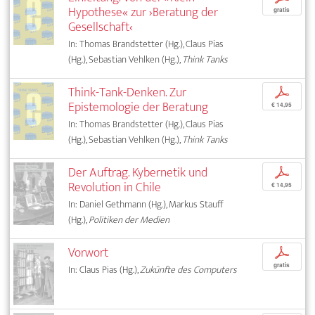
Hypothese« zur ›Beratung der
gratis
Gesellschaft‹
In: Thomas Brandstetter (Hg.), Claus Pias
(Hg.), Sebastian Vehlken (Hg.),
Think Tanks
Think-Tank-Denken. Zur
p
Epistemologie der Beratung
€ 14,95
In: Thomas Brandstetter (Hg.), Claus Pias
(Hg.), Sebastian Vehlken (Hg.),
Think Tanks
Der Auftrag. Kybernetik und
p
Revolution in Chile
€ 14,95
In: Daniel Gethmann (Hg.), Markus Stauff
(Hg.),
Politiken der Medien
Vorwort
p
gratis
In: Claus Pias (Hg.),
Zukünfte des Computers