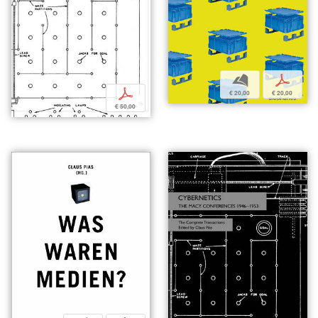
b
p
p
€ 20,00
€ 20,00
€ 50,00