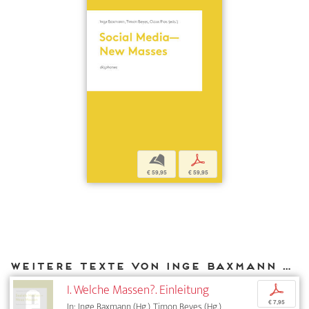
b
p
€ 59,95
€ 59,95
Weitere Texte von Inge Baxmann bei DIAPHANES
I. Welche Massen?. Einleitung
p
€ 7,95
In: Inge Baxmann (Hg.), Timon Beyes (Hg.),