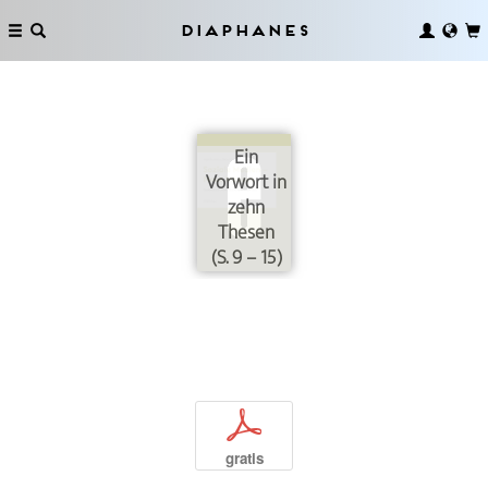
Diaphanes
Ein
Vorwort in
zehn
Thesen
(S. 9 – 15)
p
gratis