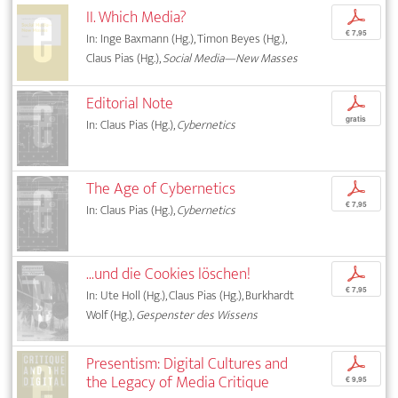
II. Which Media?
p
€ 7,95
In: Inge Baxmann (Hg.), Timon Beyes (Hg.),
Claus Pias (Hg.),
Social Media—New Masses
Editorial Note
p
gratis
In: Claus Pias (Hg.),
Cybernetics
The Age of Cybernetics
p
€ 7,95
In: Claus Pias (Hg.),
Cybernetics
...und die Cookies löschen!
p
€ 7,95
In: Ute Holl (Hg.), Claus Pias (Hg.), Burkhardt
Wolf (Hg.),
Gespenster des Wissens
Presentism: Digital Cultures and
p
the Legacy of Media Critique
€ 9,95