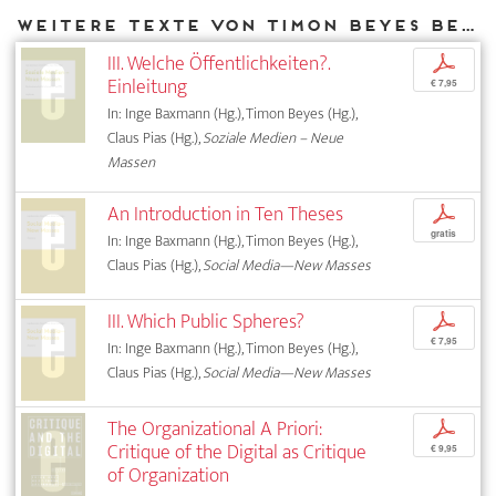
Weitere Texte von Timon Beyes bei DIAPHANES
III. Welche Öffentlichkeiten?.
p
Einleitung
€ 7,95
In: Inge Baxmann (Hg.), Timon Beyes (Hg.),
Claus Pias (Hg.),
Soziale Medien – Neue
Massen
An Introduction in Ten Theses
p
gratis
In: Inge Baxmann (Hg.), Timon Beyes (Hg.),
Claus Pias (Hg.),
Social Media—New Masses
III. Which Public Spheres?
p
€ 7,95
In: Inge Baxmann (Hg.), Timon Beyes (Hg.),
Claus Pias (Hg.),
Social Media—New Masses
The Organizational A Priori:
p
Critique of the Digital as Critique
€ 9,95
of Organization