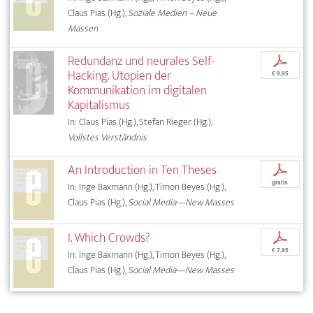
Claus Pias (Hg.),
Soziale Medien – Neue
Massen
Redundanz und neurales Self-
p
Hacking. Utopien der
€ 9,95
Kommunikation im digitalen
Kapitalismus
In: Claus Pias (Hg.), Stefan Rieger (Hg.),
Vollstes Verständnis
An Introduction in Ten Theses
p
gratis
In: Inge Baxmann (Hg.), Timon Beyes (Hg.),
Claus Pias (Hg.),
Social Media—New Masses
I. Which Crowds?
p
€ 7,95
In: Inge Baxmann (Hg.), Timon Beyes (Hg.),
Claus Pias (Hg.),
Social Media—New Masses