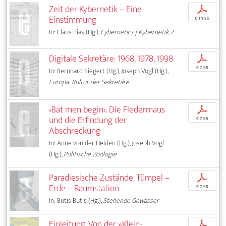
Zeit der Kybernetik – Eine
p
Einstimmung
€ 14,95
In: Claus Pias (Hg.),
Cybernetics | Kybernetik 2
Digitale Sekretäre: 1968, 1978, 1998
p
€ 7,95
In: Bernhard Siegert (Hg.), Joseph Vogl (Hg.),
Europa: Kultur der Sekretäre
›Bat men begin‹. Die Fledermaus
p
und die Erfindung der
€ 7,95
Abschreckung
In: Anne von der Heiden (Hg.), Joseph Vogl
(Hg.),
Politische Zoologie
Paradiesische Zustände. Tümpel –
p
Erde – Raumstation
€ 7,95
In: Butis Butis (Hg.),
Stehende Gewässer
Einleitung. Von der »Klein-
p