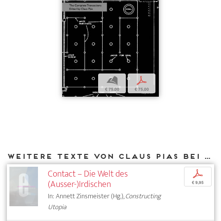
b
p
€ 75,00
€ 75,00
Weitere Texte von Claus Pias bei DIAPHANES
Contact – Die Welt des
p
(Ausser-)Irdischen
€ 9,95
In: Annett Zinsmeister (Hg.),
Constructing
Utopia