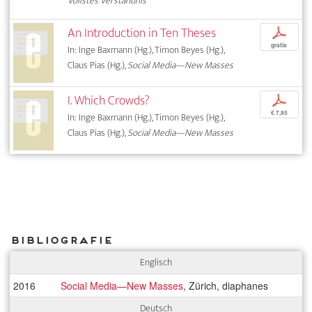
Vollstes Verständnis
An Introduction in Ten Theses
p
gratis
In: Inge Baxmann (Hg.), Timon Beyes (Hg.),
Claus Pias (Hg.),
Social Media—New Masses
I. Which Crowds?
p
€ 7,95
In: Inge Baxmann (Hg.), Timon Beyes (Hg.),
Claus Pias (Hg.),
Social Media—New Masses
Bibliografie
Englisch
2016
Social Media—New Masses
, Zürich, diaphanes
Deutsch