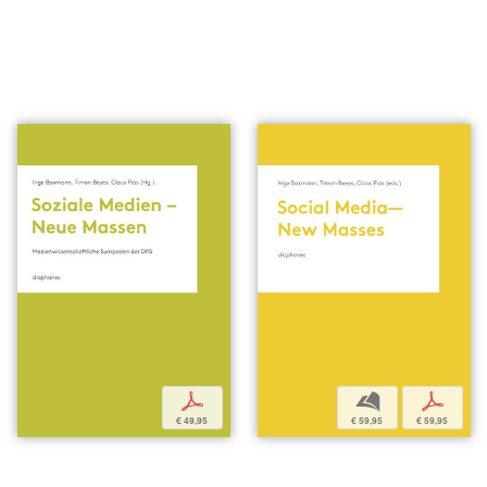
p
b
p
€ 49,95
€ 59,95
€ 59,95