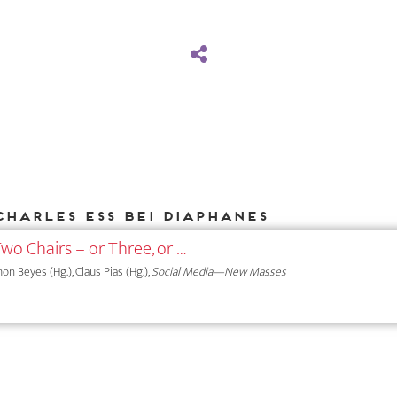
Charles Ess bei DIAPHANES
wo Chairs – or Three, or …
on Beyes (Hg.), Claus Pias (Hg.),
Social Media—New Masses