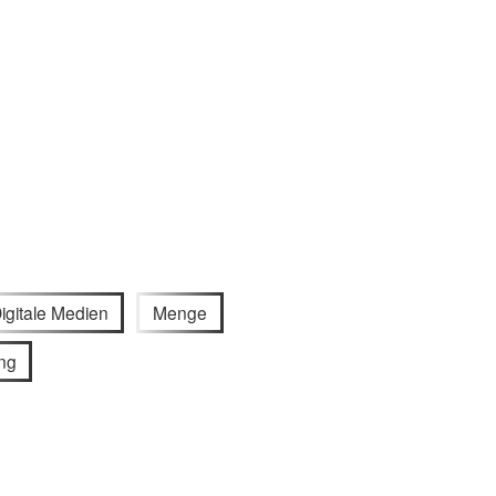
igitale Medien
Menge
ng