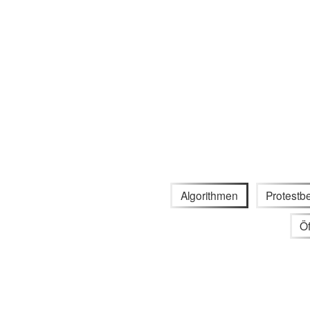
Algorithmen
Protest
Öf