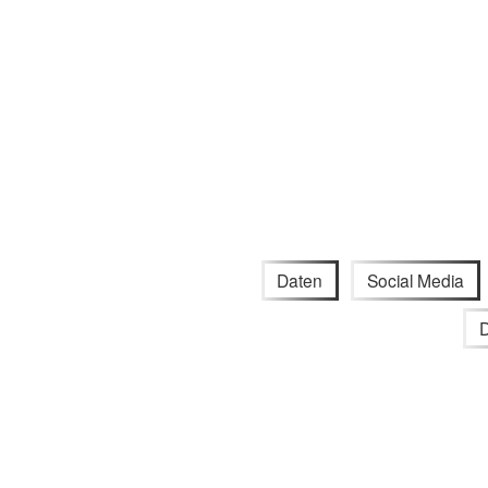
Daten
Social Media
D