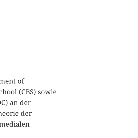
tment of
chool (CBS) sowie
DC) an der
eorie der
 medialen