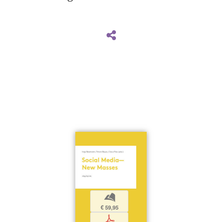
b
€ 59,95
p