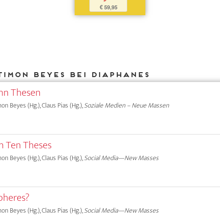
€ 59,95
Timon Beyes bei DIAPHANES
ehn Thesen
on Beyes (Hg.), Claus Pias (Hg.),
Soziale Medien – Neue Massen
in Ten Theses
on Beyes (Hg.), Claus Pias (Hg.),
Social Media—New Masses
Spheres?
on Beyes (Hg.), Claus Pias (Hg.),
Social Media—New Masses