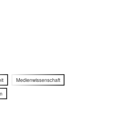
it
Medienwissenschaft
n