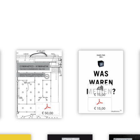
b
€ 15,00
p
p
€ 15,00
€ 50,00