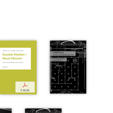
p
€ 49,95