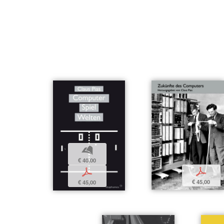
b
€ 40,00
p
p
€ 45,00
€ 45,00