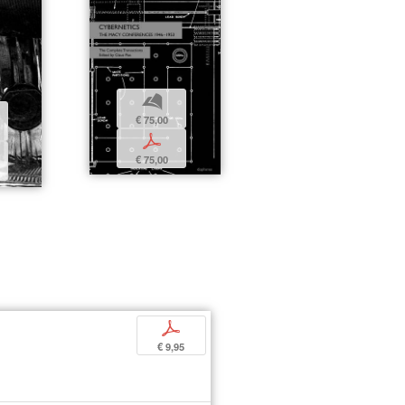
b
€ 75,00
p
€ 75,00
p
€ 9,95