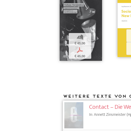
b
€ 45,00
p
€ 45,00
Weitere Texte von 
Contact – Die Wel
In: Annett Zinsmeister (Hg