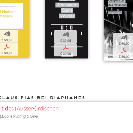
b
b
b
€ 59,95
€ 39,95
€ 50,00
p
p
p
€ 59,95
€ 39,95
€ 50,00
Claus Pias bei DIAPHANES
t des (Ausser-)Irdischen
.),
Constructing Utopia