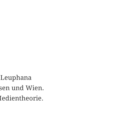
r Leuphana
ssen und Wien.
edientheorie.