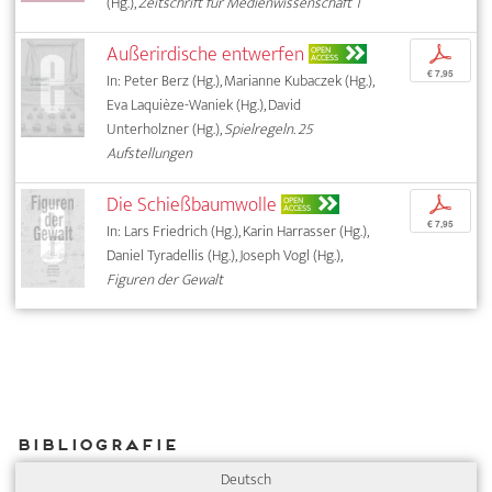
(Hg.),
Zeitschrift für Medienwissenschaft 1
Außerirdische entwerfen
p
OPEN
ACCESS
€ 7,95
In: Peter Berz (Hg.), Marianne Kubaczek (Hg.),
Eva Laquièze-Waniek (Hg.), David
Unterholzner (Hg.),
Spielregeln. 25
Aufstellungen
Die Schießbaumwolle
p
OPEN
ACCESS
€ 7,95
In: Lars Friedrich (Hg.), Karin Harrasser (Hg.),
Daniel Tyradellis (Hg.), Joseph Vogl (Hg.),
Figuren der Gewalt
Bibliografie
Deutsch