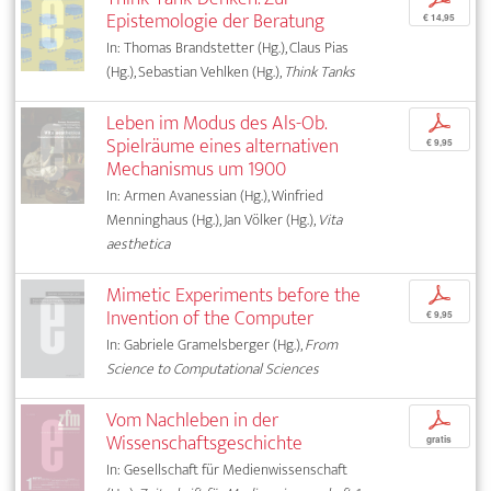
Epistemologie der Beratung
€ 14,95
In: Thomas Brandstetter (Hg.), Claus Pias
(Hg.), Sebastian Vehlken (Hg.),
Think Tanks
Leben im Modus des Als-Ob.
p
Spielräume eines alternativen
€ 9,95
Mechanismus um 1900
In: Armen Avanessian (Hg.), Winfried
Menninghaus (Hg.), Jan Völker (Hg.),
Vita
aesthetica
Mimetic Experiments before the
p
Invention of the Computer
€ 9,95
In: Gabriele Gramelsberger (Hg.),
From
Science to Computational Sciences
Vom Nachleben in der
p
Wissenschaftsgeschichte
gratis
In: Gesellschaft für Medienwissenschaft