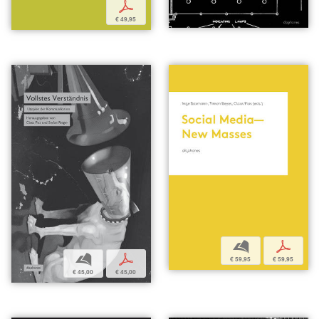
p
€ 49,95
b
p
b
p
€ 59,95
€ 59,95
€ 45,00
€ 45,00