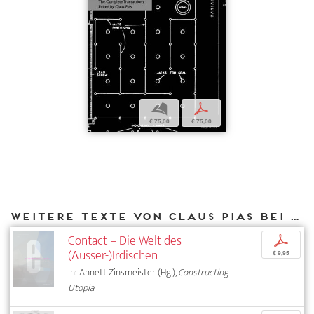
b
p
€ 75,00
€ 75,00
Weitere Texte von Claus Pias bei DIAPHANES
Contact – Die Welt des
p
(Ausser-)Irdischen
€ 9,95
In: Annett Zinsmeister (Hg.),
Constructing
Utopia