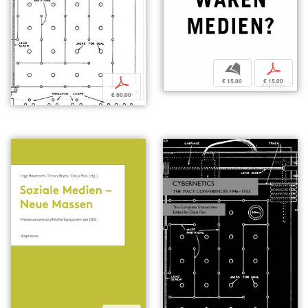
b
p
p
€ 15,00
€ 15,00
€ 50,00