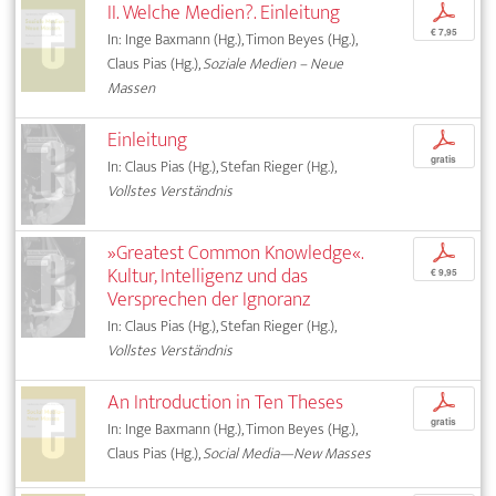
II. Welche Medien?. Einleitung
p
€ 7,95
In: Inge Baxmann (Hg.), Timon Beyes (Hg.),
Claus Pias (Hg.),
Soziale Medien – Neue
Massen
Einleitung
p
gratis
In: Claus Pias (Hg.), Stefan Rieger (Hg.),
Vollstes Verständnis
»Greatest Common Knowledge«.
p
Kultur, Intelligenz und das
€ 9,95
Versprechen der Ignoranz
In: Claus Pias (Hg.), Stefan Rieger (Hg.),
Vollstes Verständnis
An Introduction in Ten Theses
p
gratis
In: Inge Baxmann (Hg.), Timon Beyes (Hg.),
Claus Pias (Hg.),
Social Media—New Masses