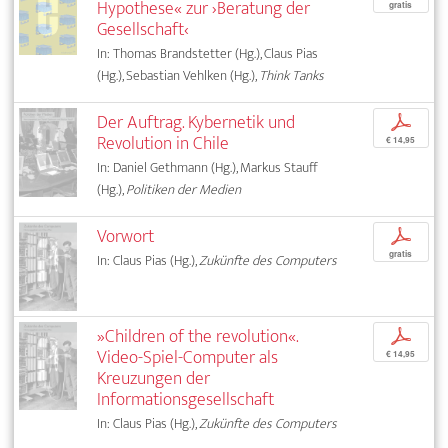
Hypothese« zur ›Beratung der
gratis
Gesellschaft‹
In: Thomas Brandstetter (Hg.), Claus Pias
(Hg.), Sebastian Vehlken (Hg.),
Think Tanks
Der Auftrag. Kybernetik und
p
Revolution in Chile
€ 14,95
In: Daniel Gethmann (Hg.), Markus Stauff
(Hg.),
Politiken der Medien
Vorwort
p
gratis
In: Claus Pias (Hg.),
Zukünfte des Computers
»Children of the revolution«.
p
Video-Spiel-Computer als
€ 14,95
Kreuzungen der
Informationsgesellschaft
In: Claus Pias (Hg.),
Zukünfte des Computers