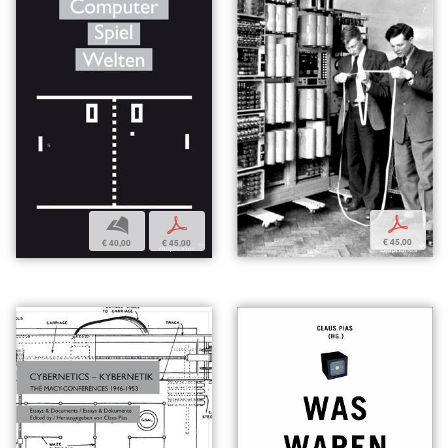
p
b
p
€ 45,00
€ 40,00
€ 45,00