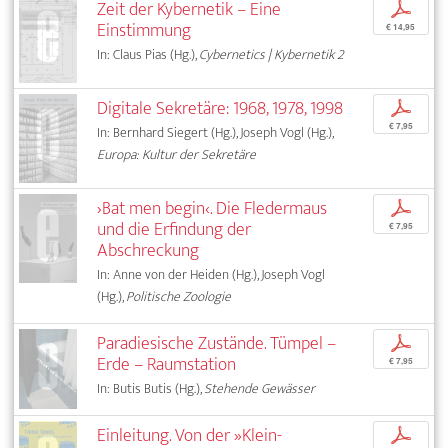
Zeit der Kybernetik – Eine
p
Einstimmung
€ 14,95
In: Claus Pias (Hg.),
Cybernetics | Kybernetik 2
Digitale Sekretäre: 1968, 1978, 1998
p
€ 7,95
In: Bernhard Siegert (Hg.), Joseph Vogl (Hg.),
Europa: Kultur der Sekretäre
›Bat men begin‹. Die Fledermaus
p
und die Erfindung der
€ 7,95
Abschreckung
In: Anne von der Heiden (Hg.), Joseph Vogl
(Hg.),
Politische Zoologie
Paradiesische Zustände. Tümpel –
p
Erde – Raumstation
€ 7,95
In: Butis Butis (Hg.),
Stehende Gewässer
Einleitung. Von der »Klein-
p