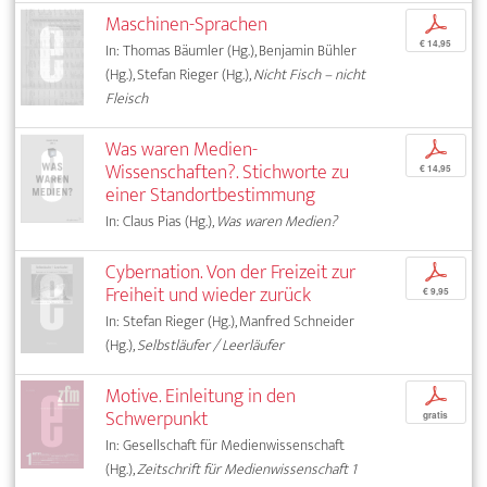
Maschinen-Sprachen
p
€ 14,95
In: Thomas Bäumler (Hg.), Benjamin Bühler
(Hg.), Stefan Rieger (Hg.),
Nicht Fisch – nicht
Fleisch
Was waren Medien-
p
Wissenschaften?. Stichworte zu
€ 14,95
einer Standortbestimmung
In: Claus Pias (Hg.),
Was waren Medien?
Cybernation. Von der Freizeit zur
p
Freiheit und wieder zurück
€ 9,95
In: Stefan Rieger (Hg.), Manfred Schneider
(Hg.),
Selbstläufer / Leerläufer
Motive. Einleitung in den
p
Schwerpunkt
gratis
In: Gesellschaft für Medienwissenschaft
(Hg.),
Zeitschrift für Medienwissenschaft 1