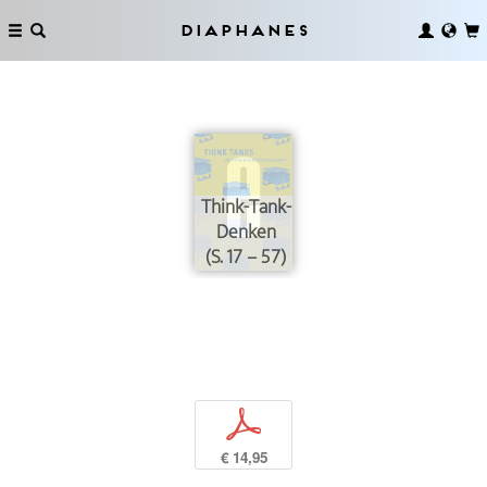
Diaphanes
Think-Tank-
Denken
(S. 17 – 57)
p
€ 14,95