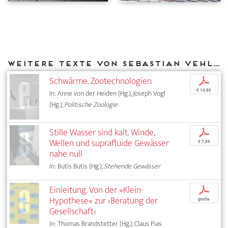
Weitere Texte von Sebastian Vehlken bei DIAPHANES
Schwärme. Zootechnologien
p
€ 14,95
In: Anne von der Heiden (Hg.), Joseph Vogl
(Hg.),
Politische Zoologie
Stille Wasser sind kalt. Winde,
p
Wellen und suprafluide Gewässer
€ 7,95
nahe null
In: Butis Butis (Hg.),
Stehende Gewässer
Einleitung. Von der »Klein-
p
Hypothese« zur ›Beratung der
gratis
Gesellschaft‹
In: Thomas Brandstetter (Hg.), Claus Pias