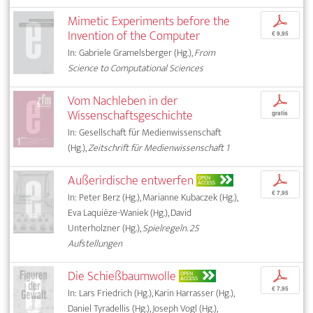
Mimetic Experiments before the
p
Invention of the Computer
€ 9,95
In: Gabriele Gramelsberger (Hg.),
From
Science to Computational Sciences
Vom Nachleben in der
p
Wissenschaftsgeschichte
gratis
In: Gesellschaft für Medienwissenschaft
(Hg.),
Zeitschrift für Medienwissenschaft 1
Außerirdische entwerfen
p
OPEN
ACCESS
€ 7,95
In: Peter Berz (Hg.), Marianne Kubaczek (Hg.),
Eva Laquièze-Waniek (Hg.), David
Unterholzner (Hg.),
Spielregeln. 25
Aufstellungen
Die Schießbaumwolle
p
OPEN
ACCESS
€ 7,95
In: Lars Friedrich (Hg.), Karin Harrasser (Hg.),
Daniel Tyradellis (Hg.), Joseph Vogl (Hg.),