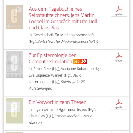
Aus dem Tagebuch eines
p
Selbstaufzeichners. Jens Martin
gratis
Loebel im Gespräch mit Ute Holl
und Claus Pias
In: Gesellschaft für Medienwissenschaft
(Hg.),
Zeitschrift für Medienwissenschaft 4
Zur Epistemologie der
p
Computersimulation
€ 9,95
ABO
In: Peter Berz (Hg.), Marianne Kubaczek (Hg.),
Eva Laquièze-Waniek (Hg.), David
Unterholzner (Hg.),
Spielregeln. 25
Aufstellungen
Ein Vorwort in zehn Thesen
p
gratis
In: Inge Baxmann (Hg.), Timon Beyes (Hg.),
Claus Pias (Hg.),
Soziale Medien – Neue
Massen