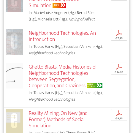
Simulation
ABO
In: Marie-Luise Angerer (Hg.), Bernd Bösel
(Hg.), Michaela Ott (Hg.),
Timing of Affect
Neighborhood Technologies. An
p
Introduction
€ 7,95
In: Tobias Harks (Hg.), Sebastian Vehlken (Hg.),
Neighborhood Technologies
Ghetto Blasts. Media Histories of
p
Neighborhood Technologies
€ 14,95
between Segregation,
Cooperation, and Craziness
OPEN
ACCESS
In: Tobias Harks (Hg.), Sebastian Vehlken (Hg.),
Neighborhood Technologies
Reality Mining. On New (and
p
Former) Methods of Social
€ 9,95
Simulation
In: Inge Baxmann (Hg.), Timon Beyes (Hg.),