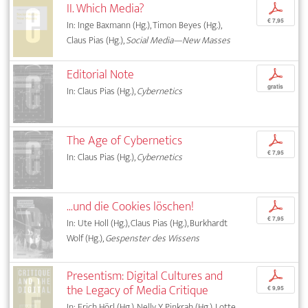
II. Which Media?
p
€ 7,95
In: Inge Baxmann (Hg.), Timon Beyes (Hg.),
Claus Pias (Hg.),
Social Media—New Masses
Editorial Note
p
gratis
In: Claus Pias (Hg.),
Cybernetics
The Age of Cybernetics
p
€ 7,95
In: Claus Pias (Hg.),
Cybernetics
...und die Cookies löschen!
p
€ 7,95
In: Ute Holl (Hg.), Claus Pias (Hg.), Burkhardt
Wolf (Hg.),
Gespenster des Wissens
Presentism: Digital Cultures and
p
the Legacy of Media Critique
€ 9,95
In: Erich Hörl (Hg.), Nelly Y. Pinkrah (Hg.), Lotte