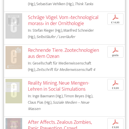
(Hg.), Sebastian Vehlken (Hg.),
Think Tanks
Schräge Vögel. Vom ›technological
p
morass‹ in der Ornithologie
€ 14,95
In: Stefan Rieger (Hg.), Manfred Schneider
(Hg.),
Selbstläufer / Leerläufer
Rechnende Tiere. Zootechnologien
p
aus dem Ozean
gratis
In: Gesellschaft für Medienwissenschaft
(Hg.),
Zeitschrift für Medienwissenschaft 4
Reality Mining. Neue Mengen-
p
Lehren in Social Simulations
€ 9,95
In: Inge Baxmann (Hg.), Timon Beyes (Hg.),
Claus Pias (Hg.),
Soziale Medien – Neue
Massen
After Affects. Zealous Zombies,
p
Panic Prevention, Crowd
€ 9,95