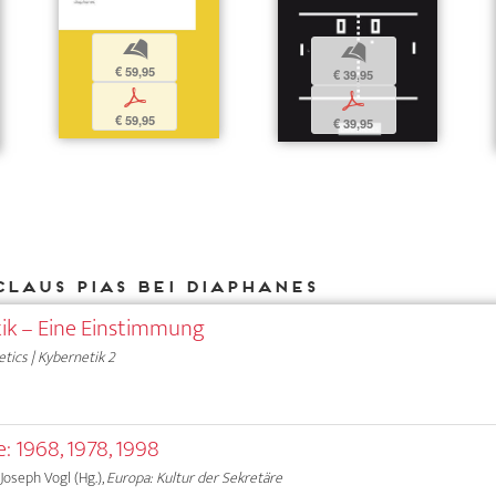
b
b
€ 59,95
€ 39,95
p
p
€ 59,95
€ 39,95
Claus Pias bei DIAPHANES
tik – Eine Einstimmung
tics | Kybernetik 2
e: 1968, 1978, 1998
 Joseph Vogl (Hg.),
Europa: Kultur der Sekretäre