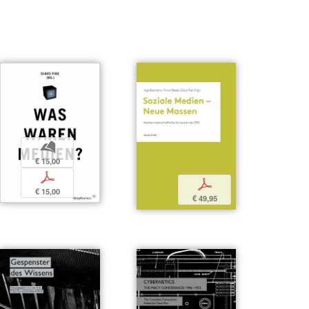
b
€ 15,00
p
p
€ 15,00
€ 49,95