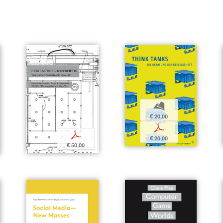
b
€ 20,00
p
p
€ 20,00
€ 50,00