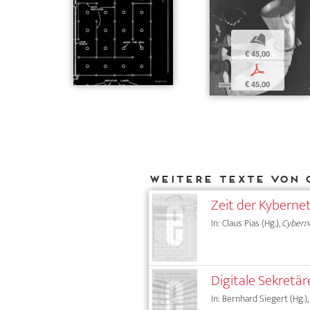
b
€ 45,00
p
€ 45,00
Weitere Texte von 
Zeit der Kyberne
In: Claus Pias (Hg.),
Cyberne
Digitale Sekretär
In: Bernhard Siegert (Hg.),