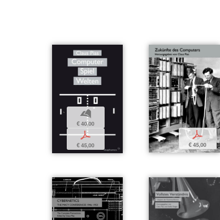
b
€ 40,00
p
p
€ 45,00
€ 45,00